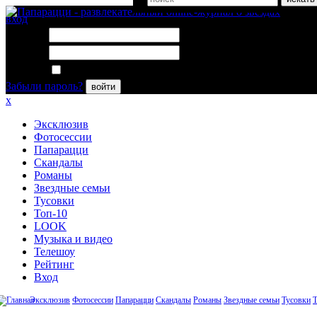
вход
Логин:
Пароль:
Запомнить меня
Забыли пароль?
войти
x
Эксклюзив
Фотосессии
Папарацци
Скандалы
Романы
Звездные семьи
Тусовки
Топ-10
LOOK
Музыка и видео
Телешоу
Рейтинг
Вход
Эксклюзив
Фотосессии
Папарацци
Скандалы
Романы
Звездные семьи
Тусовки
Т