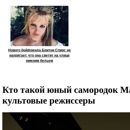
Нового бойфренда Бритни Спирс не
напрягает, что она светит на улице
нижним бельем
Кто такой юный самородок М
культовые режиссеры