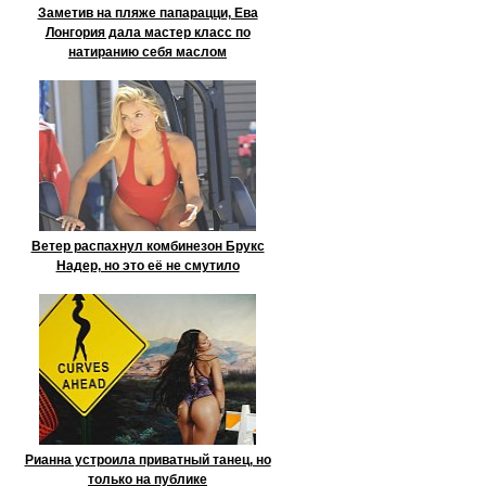
Заметив на пляже папарацци, Ева
Лонгория дала мастер класс по
натиранию себя маслом
Ветер распахнул комбинезон Брукс
Надер, но это её не смутило
Рианна устроила приватный танец, но
только на публике