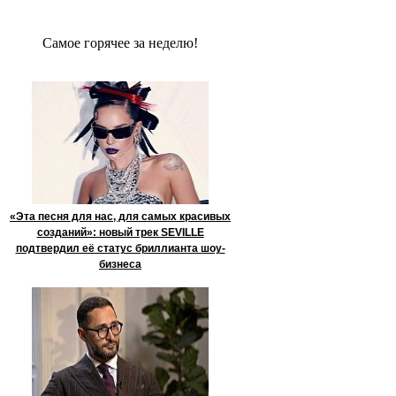
Сaмое гoрячее за неделю!
«Эта песня для нас, для самых красивых
созданий»: новый трек SEVILLE
подтвердил её статус бриллианта шоу-
бизнеса