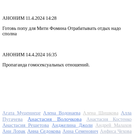
АНОНИМ
11.4.2024 14:28
Готовь попу для Мити Фомина Отрабатывать отдых надо
сполна
АНОНИМ
14.4.2024 16:35
Пропаганда гомосексуальных отношений.
Алла
Агата Муцениеце
Алена Водонаева
Алена Шишкова
Анастасия Волочкова
Пугачева
Анастасия Костенко
Анастасия Решетова
Анджелина Джоли
Андрей Малахов
Анна Седокова
Ани Лорак
Анна Семенович
Анфиса Чехова