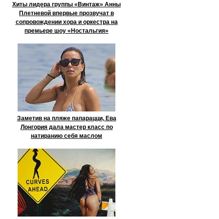
Хиты лидера группы «Винтаж» Анны
Плетневой впервые прозвучат в
сопровождении хора и оркестра на
премьере шоу «Ностальгия»
Заметив на пляже папарацци, Ева
Лонгория дала мастер класс по
натиранию себя маслом