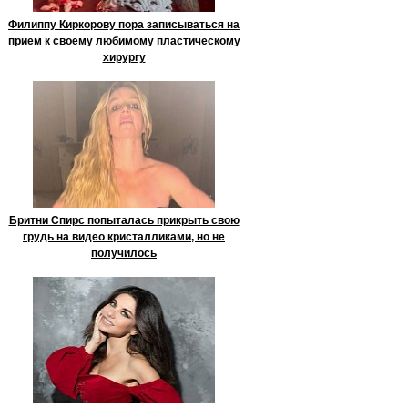
Филиппу Киркорову пора записываться на
прием к своему любимому пластическому
хирургу
Бритни Спирс попыталась прикрыть свою
грудь на видео кристалликами, но не
получилось