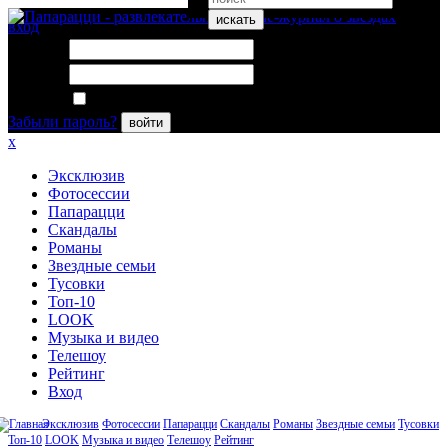
искать
вход
Логин:
Пароль:
Запомнить меня
Забыли пароль?
войти
x
Эксклюзив
Фотосессии
Папарацци
Скандалы
Романы
Звездные семьи
Тусовки
Топ-10
LOOK
Музыка и видео
Телешоу
Рейтинг
Вход
Эксклюзив
Фотосессии
Папарацци
Скандалы
Романы
Звездные семьи
Тусовки
Топ-10
LOOK
Музыка и видео
Телешоу
Рейтинг