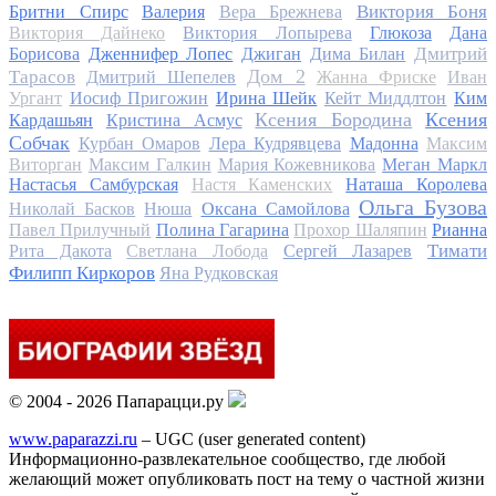
Виктория Боня
Бритни Спирс
Валерия
Вера Брежнева
Виктория Дайнеко
Виктория Лопырева
Глюкоза
Дана
Дмитрий
Борисова
Дженнифер Лопес
Джиган
Дима Билан
Дом 2
Тарасов
Дмитрий Шепелев
Жанна Фриске
Иван
Ургант
Иосиф Пригожин
Ирина Шейк
Кейт Миддлтон
Ким
Ксения Бородина
Ксения
Кардашьян
Кристина Асмус
Собчак
Курбан Омаров
Лера Кудрявцева
Мадонна
Максим
Виторган
Максим Галкин
Мария Кожевникова
Меган Маркл
Настасья Самбурская
Настя Каменских
Наташа Королева
Ольга Бузова
Николай Басков
Нюша
Оксана Самойлова
Павел Прилучный
Полина Гагарина
Прохор Шаляпин
Рианна
Тимати
Рита Дакота
Светлана Лобода
Сергей Лазарев
Филипп Киркоров
Яна Рудковская
© 2004 - 2026 Папарацци.ру
www.paparazzi.ru
– UGC (user generated content)
Информационно-развлекательное сообщество, где любой
желающий может опубликовать пост на тему о частной жизни