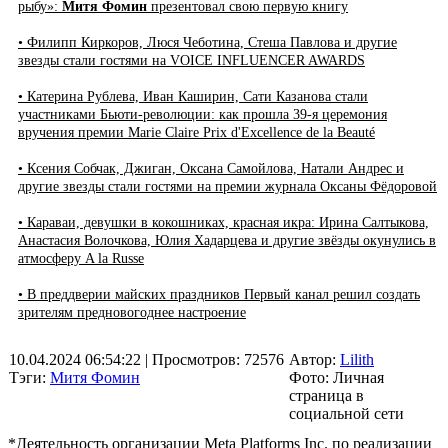
рыбу»:
Митя Фомин
презентовал свою первую книгу
• Филипп Киркоров, Люся Чеботина, Стеша Павлова и другие
звезды стали гостями на VOICE INFLUENCER AWARDS
• Катерина Рублева, Иван Каширин, Сати Казанова стали
участниками Бьюти-революции: как прошла 39-я церемония
вручения премии Marie Claire Prix d'Excellence de la Beauté
• Ксения Собчак, Джиган, Оксана Самойлова, Натали Андрес и
другие звезды стали гостями на премии журнала Оксаны Фёдоровой
• Караваи, девушки в кокошниках, красная икра: Ирина Салтыкова,
Анастасия Волочкова, Юлия Хадарцева и другие звёзды окунулись в
атмосферу A la Russe
• В преддверии майских праздников Первый канал решил создать
зрителям предновогоднее настроение
10.04.2024 06:54:22
| Просмотров: 72576
Автор:
Lilith
Тэги:
Митя Фомин
Фото: Личная
страница в
социальной сети
*Деятельность организации Meta Platforms Inc. по реализации