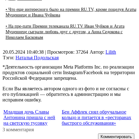
• Что еще интересного было на премии RU.TV, кроме поцелуя Агаты
Муцениеце и Ивана Чуйкова
• На пре-пати Премии телеканала RU.TV Иван Чуйков и Агата
Муцениеце сыграли любовь друг с другом, а Анна Седокова с
Николаем Басковым
20.05.2024 10:40:38
| Просмотров: 37264
Автор:
Lilith
Тэги:
Наталья Подольская
*Деятельность организации Meta Platforms Inc. по реализации
продуктов социальной сети Instagram/Facebook на территории
Российской Федерации запрещена.
Если Вы являетесь автором одного из фото и не согласны с
его публикацией — обратитесь в администрацию и мы
исправим ошибку.
Младшая дочь Славы
Бен Аффлек снял обручальное
Антонина пришла с ней
кольцо и питается в «ресторанах
на светскую тусовку
быстрого обслуживания»
3 комментария
Комментировать