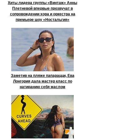
Хиты лидера группы «Винтаж» Анны
Плетневой впервые прозвучат в
сопровождении хора и оркестра на
премьере шоу «Ностальгия»
Заметив на пляже папарацци, Ева
Лонгория дала мастер класс по
натиранию себя маслом