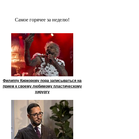
Сaмое гoрячее за неделю!
Филиппу Киркорову пора записываться на
прием к своему любимому пластическому
хирургу