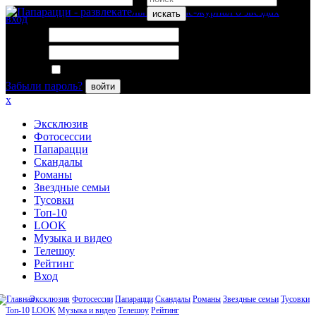
искать
вход
Логин:
Пароль:
Запомнить меня
Забыли пароль?
войти
x
Эксклюзив
Фотосессии
Папарацци
Скандалы
Романы
Звездные семьи
Тусовки
Топ-10
LOOK
Музыка и видео
Телешоу
Рейтинг
Вход
Эксклюзив
Фотосессии
Папарацци
Скандалы
Романы
Звездные семьи
Тусовки
Топ-10
LOOK
Музыка и видео
Телешоу
Рейтинг