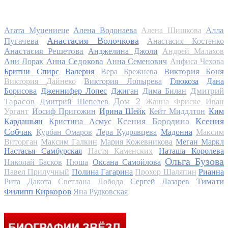
Алла
Агата Муцениеце
Алена Водонаева
Алена Шишкова
Анастасия Волочкова
Пугачева
Анастасия Костенко
Анастасия Решетова
Анджелина Джоли
Андрей Малахов
Анна Седокова
Ани Лорак
Анна Семенович
Анфиса Чехова
Виктория Боня
Бритни Спирс
Валерия
Вера Брежнева
Виктория Дайнеко
Виктория Лопырева
Глюкоза
Дана
Дмитрий
Борисова
Дженнифер Лопес
Джиган
Дима Билан
Дом 2
Тарасов
Дмитрий Шепелев
Жанна Фриске
Иван
Ургант
Иосиф Пригожин
Ирина Шейк
Кейт Миддлтон
Ким
Ксения Бородина
Ксения
Кардашьян
Кристина Асмус
Собчак
Курбан Омаров
Лера Кудрявцева
Мадонна
Максим
Виторган
Максим Галкин
Мария Кожевникова
Меган Маркл
Настасья Самбурская
Настя Каменских
Наташа Королева
Ольга Бузова
Николай Басков
Нюша
Оксана Самойлова
Павел Прилучный
Полина Гагарина
Прохор Шаляпин
Рианна
Тимати
Рита Дакота
Светлана Лобода
Сергей Лазарев
Филипп Киркоров
Яна Рудковская