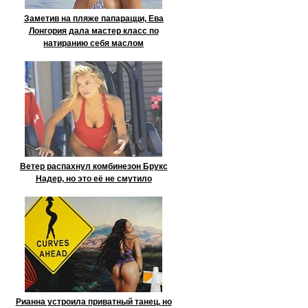
Заметив на пляже папарацци, Ева
Лонгория дала мастер класс по
натиранию себя маслом
Ветер распахнул комбинезон Брукс
Надер, но это её не смутило
Рианна устроила приватный танец, но