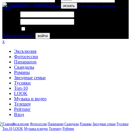
искать
вход
Логин:
Пароль:
Запомнить меня
Забыли пароль?
войти
x
Эксклюзив
Фотосессии
Папарацци
Скандалы
Романы
Звездные семьи
Тусовки
Топ-10
LOOK
Музыка и видео
Телешоу
Рейтинг
Вход
Эксклюзив
Фотосессии
Папарацци
Скандалы
Романы
Звездные семьи
Тусовки
Топ-10
LOOK
Музыка и видео
Телешоу
Рейтинг