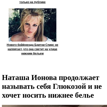
только на публике
Нового бойфренда Бритни Спирс не
напрягает, что она светит на улице
нижним бельем
Наташа Ионова продолжает
называть себя Глюкозой и не
хочет носить нижнее белье