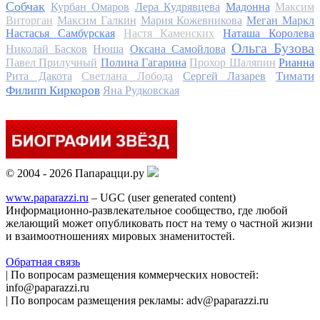
Собчак
Курбан Омаров
Лера Кудрявцева
Мадонна
Максим
Виторган
Максим Галкин
Мария Кожевникова
Меган Маркл
Настасья Самбурская
Настя Каменских
Наташа Королева
Ольга Бузова
Николай Басков
Нюша
Оксана Самойлова
Павел Прилучный
Полина Гагарина
Прохор Шаляпин
Рианна
Тимати
Рита Дакота
Светлана Лобода
Сергей Лазарев
Филипп Киркоров
Яна Рудковская
© 2004 - 2026 Папарацци.ру
www.paparazzi.ru
– UGC (user generated content)
Информационно-развлекательное сообщество, где любой
желающий может опубликовать пост на тему о частной жизни
и взаимоотношениях мировых знаменитостей.
Обратная связь
| По вопросам размещения коммерческих новостей:
info@paparazzi.ru
| По вопросам размещения рекламы: adv@paparazzi.ru