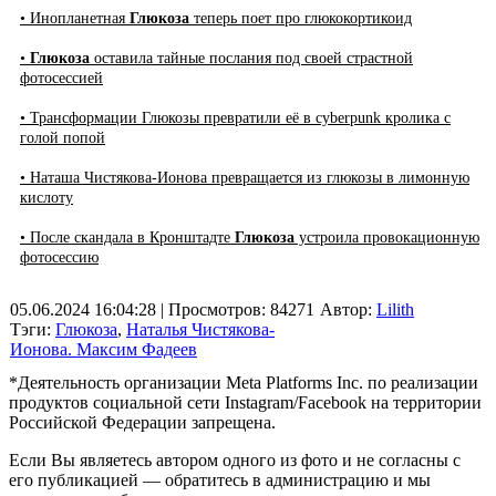
• Инопланетная
Глюкоза
теперь поет про глюкокортикоид
•
Глюкоза
оставила тайные послания под своей страстной
фотосессией
• Трансформации Глюкозы превратили её в cyberpunk кролика с
голой попой
• Наташа Чистякова-Ионова превращается из глюкозы в лимонную
кислоту
• После скандала в Кронштадте
Глюкоза
устроила провокационную
фотосессию
05.06.2024 16:04:28
| Просмотров: 84271
Автор:
Lilith
Тэги:
Глюкоза
,
Наталья Чистякова-
Ионова. Максим Фадеев
*Деятельность организации Meta Platforms Inc. по реализации
продуктов социальной сети Instagram/Facebook на территории
Российской Федерации запрещена.
Если Вы являетесь автором одного из фото и не согласны с
его публикацией — обратитесь в администрацию и мы