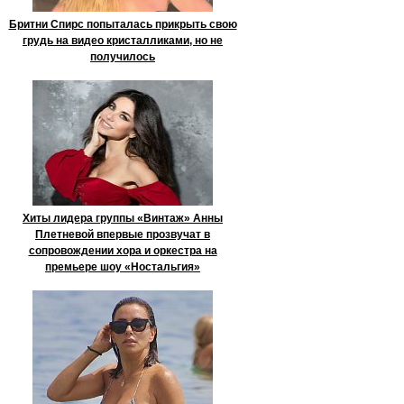
Бритни Спирс попыталась прикрыть свою
грудь на видео кристалликами, но не
получилось
Хиты лидера группы «Винтаж» Анны
Плетневой впервые прозвучат в
сопровождении хора и оркестра на
премьере шоу «Ностальгия»