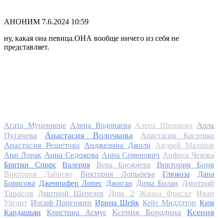
АНОНИМ
7.6.2024 10:59
ну, какая она певица.ОНА вообще ничего из себя не
представляет.
Алла
Агата Муцениеце
Алена Водонаева
Алена Шишкова
Анастасия Волочкова
Пугачева
Анастасия Костенко
Анастасия Решетова
Анджелина Джоли
Андрей Малахов
Анна Седокова
Ани Лорак
Анна Семенович
Анфиса Чехова
Виктория Боня
Бритни Спирс
Валерия
Вера Брежнева
Виктория Дайнеко
Виктория Лопырева
Глюкоза
Дана
Дмитрий
Борисова
Дженнифер Лопес
Джиган
Дима Билан
Дом 2
Тарасов
Дмитрий Шепелев
Жанна Фриске
Иван
Ургант
Иосиф Пригожин
Ирина Шейк
Кейт Миддлтон
Ким
Ксения Бородина
Ксения
Кардашьян
Кристина Асмус