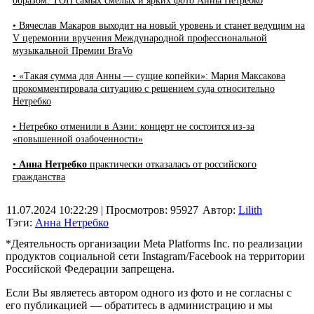
образом. ТОП самых смелых и ярких фото Анны Нетребко
• Вячеслав Макаров выходит на новый уровень и станет ведущим на
V церемонии вручения Международной профессиональной
музыкальной Премии BraVo
• «Такая сумма для Анны — сущие копейки»: Мария Максакова
прокомментировала ситуацию с решением суда относительно
Нетребко
• Нетребко отменили в Азии: концерт не состоится из-за
«повышенной озабоченности»
•
Анна Нетребко
практически отказалась от российского
гражданства
11.07.2024 10:22:29
| Просмотров: 95927
Автор:
Lilith
Тэги:
Анна Нетребко
*Деятельность организации Meta Platforms Inc. по реализации
продуктов социальной сети Instagram/Facebook на территории
Российской Федерации запрещена.
Если Вы являетесь автором одного из фото и не согласны с
его публикацией — обратитесь в администрацию и мы