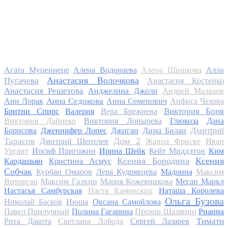
Алла
Агата Муцениеце
Алена Водонаева
Алена Шишкова
Анастасия Волочкова
Пугачева
Анастасия Костенко
Анастасия Решетова
Анджелина Джоли
Андрей Малахов
Анна Седокова
Ани Лорак
Анна Семенович
Анфиса Чехова
Виктория Боня
Бритни Спирс
Валерия
Вера Брежнева
Виктория Дайнеко
Виктория Лопырева
Глюкоза
Дана
Дмитрий
Борисова
Дженнифер Лопес
Джиган
Дима Билан
Дом 2
Тарасов
Дмитрий Шепелев
Жанна Фриске
Иван
Ургант
Иосиф Пригожин
Ирина Шейк
Кейт Миддлтон
Ким
Ксения Бородина
Ксения
Кардашьян
Кристина Асмус
Собчак
Курбан Омаров
Лера Кудрявцева
Мадонна
Максим
Виторган
Максим Галкин
Мария Кожевникова
Меган Маркл
Настасья Самбурская
Настя Каменских
Наташа Королева
Ольга Бузова
Николай Басков
Нюша
Оксана Самойлова
Павел Прилучный
Полина Гагарина
Прохор Шаляпин
Рианна
Тимати
Рита Дакота
Светлана Лобода
Сергей Лазарев