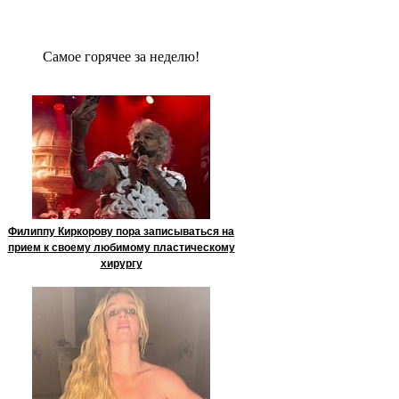
Сaмое гoрячее за неделю!
Филиппу Киркорову пора записываться на
прием к своему любимому пластическому
хирургу