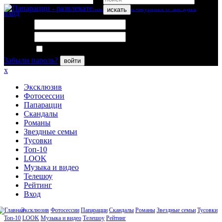
искать
вход
Логин:
Пароль:
Запомнить меня
Забыли пароль?
войти
x
Эксклюзив
Фотосессии
Папарацци
Скандалы
Романы
Звездные семьи
Тусовки
Топ-10
LOOK
Музыка и видео
Телешоу
Рейтинг
Вход
Эксклюзив
Фотосессии
Папарацци
Скандалы
Романы
Звездные семьи
Тусовки
Топ-10
LOOK
Музыка и видео
Телешоу
Рейтинг