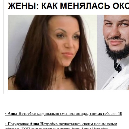
•
Анна Нетребко
кардинально сменила имидж, списав себе лет 10
• Похудевшая
Анна Нетребко
похвасталась своим новым юным