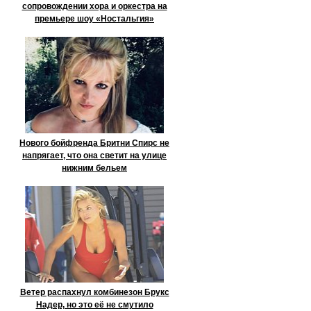
сопровождении хора и оркестра на
премьере шоу «Ностальгия»
Нового бойфренда Бритни Спирс не
напрягает, что она светит на улице
нижним бельем
Ветер распахнул комбинезон Брукс
Надер, но это её не смутило