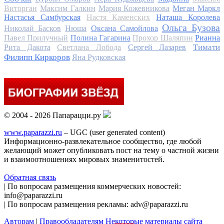
Виторган
Максим Галкин
Мария Кожевникова
Меган Маркл
Настасья Самбурская
Настя Каменских
Наташа Королева
Ольга Бузова
Николай Басков
Нюша
Оксана Самойлова
Павел Прилучный
Полина Гагарина
Прохор Шаляпин
Рианна
Тимати
Рита Дакота
Светлана Лобода
Сергей Лазарев
Филипп Киркоров
Яна Рудковская
© 2004 - 2026 Папарацци.ру
www.paparazzi.ru
– UGC (user generated content)
Информационно-развлекательное сообщество, где любой
желающий может опубликовать пост на тему о частной жизни
и взаимоотношениях мировых знаменитостей.
Обратная связь
| По вопросам размещения коммерческих новостей:
info@paparazzi.ru
| По вопросам размещения рекламы: adv@paparazzi.ru
Авторам
|
Правообладателям
Некоторые материалы сайта