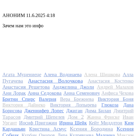
АНОНИМ
11.6.2025 4:18
Зачем нам это инфо
Алла
Агата Муцениеце
Алена Водонаева
Алена Шишкова
Анастасия Волочкова
Пугачева
Анастасия Костенко
Анастасия Решетова
Анджелина Джоли
Андрей Малахов
Анна Седокова
Ани Лорак
Анна Семенович
Анфиса Чехова
Виктория Боня
Бритни Спирс
Валерия
Вера Брежнева
Виктория Дайнеко
Виктория Лопырева
Глюкоза
Дана
Дмитрий
Борисова
Дженнифер Лопес
Джиган
Дима Билан
Дом 2
Тарасов
Дмитрий Шепелев
Жанна Фриске
Иван
Ургант
Иосиф Пригожин
Ирина Шейк
Кейт Миддлтон
Ким
Ксения Бородина
Ксения
Кардашьян
Кристина Асмус
Собчак
Курбан Омаров
Лера Кудрявцева
Мадонна
Максим