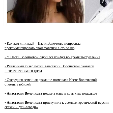
• Как вам я нимфа? – Настя Волочкова попросила
прокомментировать свои фоточки в стиле ню
• У Насти Волочковой случился конфуз во время выступления
• Рекламный тизер песни Анастасии Волочковой оказался
интереснее самого трека
• Очередная семейная драма не помешала Насте Волочковой
отметить юбилей
•
Анастасия Волочкова
послала мать и дочь куда подальше
•
Анастасия Волочкова
приступила к съемкам эротической версии
сказки «Гуси-лебеди»