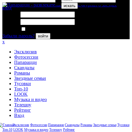
искать
вход
Логин:
Пароль:
Запомнить меня
Забыли пароль?
войти
x
Эксклюзив
Фотосессии
Папарацци
Скандалы
Романы
Звездные семьи
Тусовки
Топ-10
LOOK
Музыка и видео
Телешоу
Рейтинг
Вход
Эксклюзив
Фотосессии
Папарацци
Скандалы
Романы
Звездные семьи
Тусовки
Топ-10
LOOK
Музыка и видео
Телешоу
Рейтинг