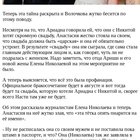
Теперь эта тайна раскрыта и Волочкова жутко бесится по
этому поводу.
Несмотря на то, что Ариадна говорила ей, что они с Никитой
хотят скромную свадьбу, Анастасия жестко стояла на своем,
что свадьба должна быть «царская» и она её обязательно
устроит. В результате «свадьбу» она им сыграла, где сама стала
главным действующим лицом и, как говорят, чуть ли не
подралась с женихом. Надо заметить, что отца Ариши и его
новой жены Елены Николаевой на этом мероприятии не
было.
А теперь выясняется, что всё это была профанация.
Официальное бракосочетание будет в августе и вот тогда
будет та свадьба, которую хотели Ариадна с Никитой и, скорее
всего Насти там уже не будет.
Об этом рассказала журналистам Елена Николаева и теперь
Анастасия на неё жутко злая, что «эта тётка опять пиарится на
её имени».
- Ну не расписалась она со своим мужем и не поставила пока
штамп в паспорте, и что? Она (Николаева) так же заявляла в