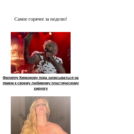
Сaмое гoрячее за неделю!
Филиппу Киркорову пора записываться на
прием к своему любимому пластическому
хирургу