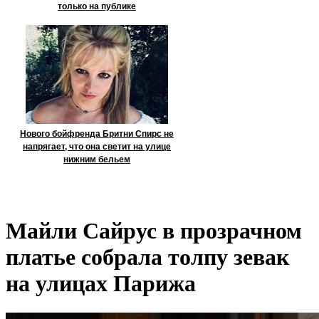
только на публике
Нового бойфренда Бритни Спирс не
напрягает, что она светит на улице
нижним бельем
Майли Сайрус в прозрачном
платье собрала толпу зевак
на улицах Парижа