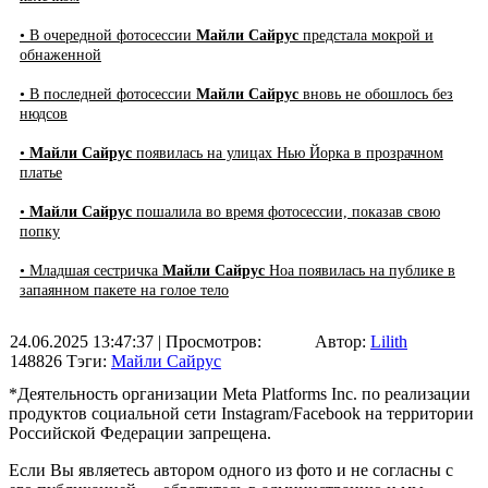
• В очередной фотосессии
Майли Сайрус
предстала мокрой и
обнаженной
• В последней фотосессии
Майли Сайрус
вновь не обошлось без
нюдсов
•
Майли Сайрус
появилась на улицах Нью Йорка в прозрачном
платье
•
Майли Сайрус
пошалила во время фотосессии, показав свою
попку
• Младшая сестричка
Майли Сайрус
Ноа появилась на публике в
запаянном пакете на голое тело
24.06.2025 13:47:37
| Просмотров:
Автор:
Lilith
148826
Тэги:
Майли Сайрус
*Деятельность организации Meta Platforms Inc. по реализации
продуктов социальной сети Instagram/Facebook на территории
Российской Федерации запрещена.
Если Вы являетесь автором одного из фото и не согласны с