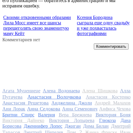
его публикацией — обратитесь в администрацию и мы
исправим ошибку.
Своими откровенными образами
Ксения Бородина
Лила Мосс имеет все шансы
сыграла еще одну свадьбу
перещеголять свою знаменитую
и уже похвасталась
маму Кейт
фотографиями
Комментариев нет
Комментировать
Алла
Агата Муцениеце
Алена Водонаева
Алена Шишкова
Анастасия Волочкова
Пугачева
Анастасия Костенко
Анастасия Решетова
Анджелина Джоли
Андрей Малахов
Анна Седокова
Ани Лорак
Анна Семенович
Анфиса Чехова
Виктория Боня
Бритни Спирс
Валерия
Вера Брежнева
Виктория Дайнеко
Виктория Лопырева
Глюкоза
Дана
Дмитрий
Борисова
Дженнифер Лопес
Джиган
Дима Билан
Дом 2
Тарасов
Дмитрий Шепелев
Жанна Фриске
Иван