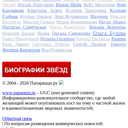
Ургант
Иосиф Пригожин
Ирина Шейк
Кейт Миддлтон
Ким
Ксения Бородина
Ксения
Кардашьян
Кристина Асмус
Собчак
Курбан Омаров
Лера Кудрявцева
Мадонна
Максим
Виторган
Максим Галкин
Мария Кожевникова
Меган Маркл
Настасья Самбурская
Настя Каменских
Наташа Королева
Ольга Бузова
Николай Басков
Нюша
Оксана Самойлова
Павел Прилучный
Полина Гагарина
Прохор Шаляпин
Рианна
Тимати
Рита Дакота
Светлана Лобода
Сергей Лазарев
Филипп Киркоров
Яна Рудковская
© 2004 - 2026 Папарацци.ру
www.paparazzi.ru
– UGC (user generated content)
Информационно-развлекательное сообщество, где любой
желающий может опубликовать пост на тему о частной жизни
и взаимоотношениях мировых знаменитостей.
Обратная связь
| По вопросам размещения коммерческих новостей: