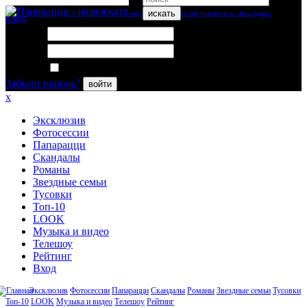
искать
вход
Логин:
Пароль:
Запомнить меня
Забыли пароль?
войти
x
Эксклюзив
Фотосессии
Папарацци
Скандалы
Романы
Звездные семьи
Тусовки
Топ-10
LOOK
Музыка и видео
Телешоу
Рейтинг
Вход
Эксклюзив
Фотосессии
Папарацци
Скандалы
Романы
Звездные семьи
Тусовки
Топ-10
LOOK
Музыка и видео
Телешоу
Рейтинг