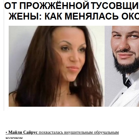
•
Майли Сайрус
похвасталась внушительным обручальным
колечком