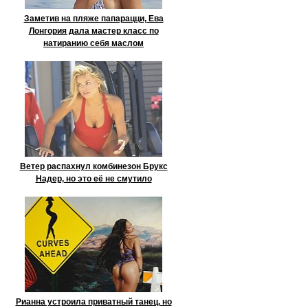
Заметив на пляже папарацци, Ева
Лонгория дала мастер класс по
натиранию себя маслом
Ветер распахнул комбинезон Брукс
Надер, но это её не смутило
Рианна устроила приватный танец, но