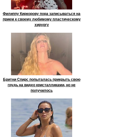
Филиппу Киркорову пора записываться на
прием к своему любимому пластическому
хирургу
Бритни Спирс попыталась прикрыть свою
грудь на видео кристалликами, но не
получилось