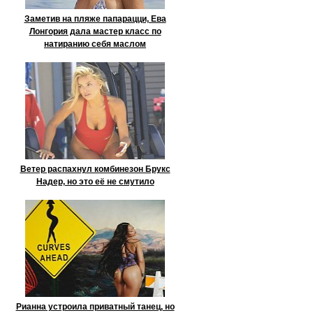
Заметив на пляже папарацци, Ева
Лонгория дала мастер класс по
натиранию себя маслом
Ветер распахнул комбинезон Брукс
Надер, но это её не смутило
Рианна устроила приватный танец, но