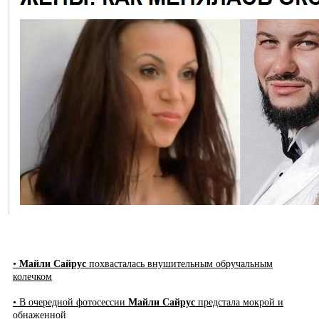
•
Майли Сайрус
похвасталась внушительным обручальным
колечком
• В очередной фотосессии
Майли Сайрус
предстала мокрой и
обнаженной