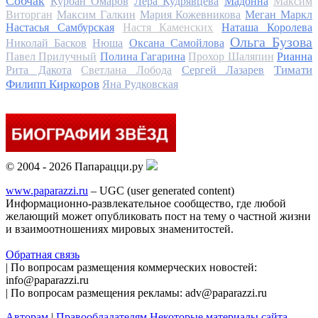
Собчак
Курбан Омаров
Лера Кудрявцева
Мадонна
Максим
Виторган
Максим Галкин
Мария Кожевникова
Меган Маркл
Настасья Самбурская
Настя Каменских
Наташа Королева
Ольга Бузова
Николай Басков
Нюша
Оксана Самойлова
Павел Прилучный
Полина Гагарина
Прохор Шаляпин
Рианна
Тимати
Рита Дакота
Светлана Лобода
Сергей Лазарев
Филипп Киркоров
Яна Рудковская
© 2004 - 2026 Папарацци.ру
www.paparazzi.ru
– UGC (user generated content)
Информационно-развлекательное сообщество, где любой
желающий может опубликовать пост на тему о частной жизни
и взаимоотношениях мировых знаменитостей.
Обратная связь
| По вопросам размещения коммерческих новостей:
info@paparazzi.ru
| По вопросам размещения рекламы: adv@paparazzi.ru
Авторам
|
Правообладателям
Некоторые материалы сайта