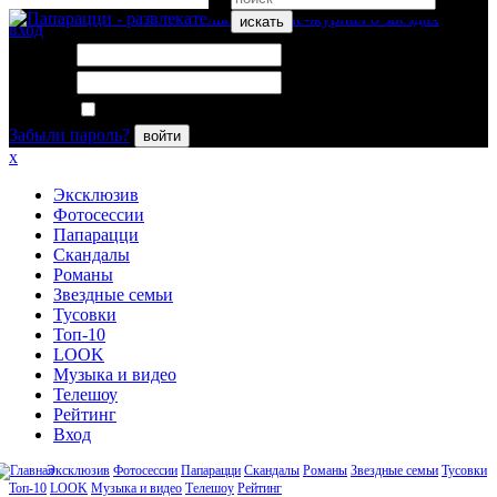
искать
вход
Логин:
Пароль:
Запомнить меня
Забыли пароль?
войти
x
Эксклюзив
Фотосессии
Папарацци
Скандалы
Романы
Звездные семьи
Тусовки
Топ-10
LOOK
Музыка и видео
Телешоу
Рейтинг
Вход
Эксклюзив
Фотосессии
Папарацци
Скандалы
Романы
Звездные семьи
Тусовки
Топ-10
LOOK
Музыка и видео
Телешоу
Рейтинг