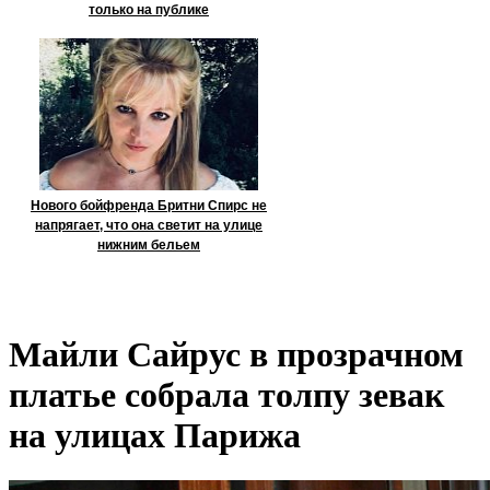
только на публике
Нового бойфренда Бритни Спирс не
напрягает, что она светит на улице
нижним бельем
Майли Сайрус в прозрачном
платье собрала толпу зевак
на улицах Парижа