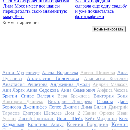
Своими откровенными образами
Ксения Бородина
Лила Мосс имеет все шансы
сыграла еще одну свадьбу
перещеголять свою знаменитую
и уже похвасталась
маму Кейт
фотографиями
Комментариев нет
Комментировать
Алла
Агата Муцениеце
Алена Водонаева
Алена Шишкова
Анастасия Волочкова
Пугачева
Анастасия Костенко
Анастасия Решетова
Анджелина Джоли
Андрей Малахов
Анна Седокова
Ани Лорак
Анна Семенович
Анфиса Чехова
Виктория Боня
Бритни Спирс
Валерия
Вера Брежнева
Виктория Дайнеко
Виктория Лопырева
Глюкоза
Дана
Дмитрий
Борисова
Дженнифер Лопес
Джиган
Дима Билан
Дом 2
Тарасов
Дмитрий Шепелев
Жанна Фриске
Иван
Ургант
Иосиф Пригожин
Ирина Шейк
Кейт Миддлтон
Ким
Ксения Бородина
Ксения
Кардашьян
Кристина Асмус