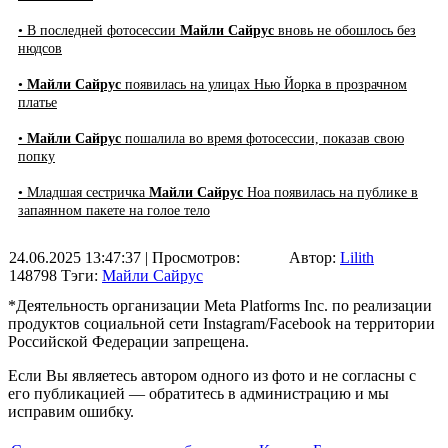
• В последней фотосессии
Майли Сайрус
вновь не обошлось без
нюдсов
•
Майли Сайрус
появилась на улицах Нью Йорка в прозрачном
платье
•
Майли Сайрус
пошалила во время фотосессии, показав свою
попку
• Младшая сестричка
Майли Сайрус
Ноа появилась на публике в
запаянном пакете на голое тело
24.06.2025 13:47:37
| Просмотров:
Автор:
Lilith
148798
Тэги:
Майли Сайрус
*Деятельность организации Meta Platforms Inc. по реализации
продуктов социальной сети Instagram/Facebook на территории
Российской Федерации запрещена.
Если Вы являетесь автором одного из фото и не согласны с
его публикацией — обратитесь в администрацию и мы
исправим ошибку.