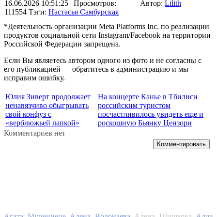
16.06.2026 10:51:25
| Просмотров:
Автор:
Lilith
111554
Тэги:
Настасья Самбурская
*Деятельность организации Meta Platforms Inc. по реализации
продуктов социальной сети Instagram/Facebook на территории
Российской Федерации запрещена.
Если Вы являетесь автором одного из фото и не согласны с
его публикацией — обратитесь в администрацию и мы
исправим ошибку.
Юлия Зиверт продолжает
На концерте Канье в Тбилиси
ненавязчиво обыгрывать
российским туристом
свой конфуз с
посчастливилось увидеть еще и
«верблюжьей лапкой»
роскошную Бьянку Цензори
Комментариев нет
Комментировать
Алла
Агата Муцениеце
Алена Водонаева
Алена Шишкова