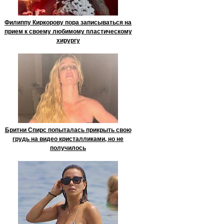
Филиппу Киркорову пора записываться на
прием к своему любимому пластическому
хирургу
Бритни Спирс попыталась прикрыть свою
грудь на видео кристалликами, но не
получилось