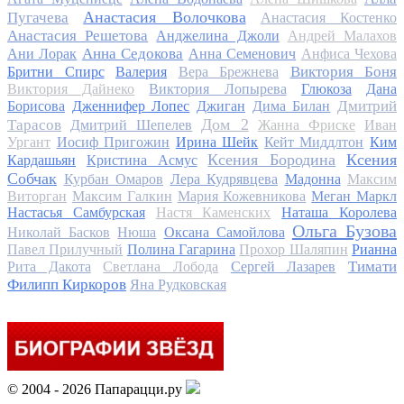
Анастасия Волочкова
Пугачева
Анастасия Костенко
Анастасия Решетова
Анджелина Джоли
Андрей Малахов
Анна Седокова
Ани Лорак
Анна Семенович
Анфиса Чехова
Виктория Боня
Бритни Спирс
Валерия
Вера Брежнева
Виктория Дайнеко
Виктория Лопырева
Глюкоза
Дана
Дмитрий
Борисова
Дженнифер Лопес
Джиган
Дима Билан
Дом 2
Тарасов
Дмитрий Шепелев
Жанна Фриске
Иван
Ургант
Иосиф Пригожин
Ирина Шейк
Кейт Миддлтон
Ким
Ксения Бородина
Ксения
Кардашьян
Кристина Асмус
Собчак
Курбан Омаров
Лера Кудрявцева
Мадонна
Максим
Виторган
Максим Галкин
Мария Кожевникова
Меган Маркл
Настасья Самбурская
Настя Каменских
Наташа Королева
Ольга Бузова
Николай Басков
Нюша
Оксана Самойлова
Павел Прилучный
Полина Гагарина
Прохор Шаляпин
Рианна
Тимати
Рита Дакота
Светлана Лобода
Сергей Лазарев
Филипп Киркоров
Яна Рудковская
© 2004 - 2026 Папарацци.ру