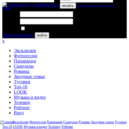
искать
вход
Логин:
Пароль:
Запомнить меня
Забыли пароль?
войти
x
Эксклюзив
Фотосессии
Папарацци
Скандалы
Романы
Звездные семьи
Тусовки
Топ-10
LOOK
Музыка и видео
Телешоу
Рейтинг
Вход
Эксклюзив
Фотосессии
Папарацци
Скандалы
Романы
Звездные семьи
Тусовки
Топ-10
LOOK
Музыка и видео
Телешоу
Рейтинг