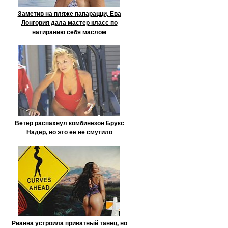
Заметив на пляже папарацци, Ева
Лонгория дала мастер класс по
натиранию себя маслом
Ветер распахнул комбинезон Брукс
Надер, но это её не смутило
Рианна устроила приватный танец, но