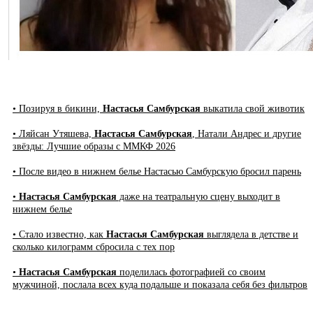
• Позируя в бикини,
Настасья Самбурская
выкатила свой животик
• Ляйсан Утяшева,
Настасья Самбурская
, Натали Андрес и другие
звёзды: Лучшие образы с ММКФ 2026
• После видео в нижнем белье Настасью Самбурскую бросил парень
•
Настасья Самбурская
даже на театральную сцену выходит в
нижнем белье
• Стало известно, как
Настасья Самбурская
выглядела в детстве и
сколько килограмм сбросила с тех пор
•
Настасья Самбурская
поделилась фотографией со своим
мужчиной, послала всех куда подальше и показала себя без фильтров