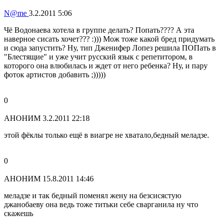
N@me
3.2.2011 5:06
Чё Водонаева хотела в группе делать? Попать???? А эта
наверное сисать хочет??? :))) Мож тоже какой бред придумать
и сюда запустить? Ну, тип Дженифер Лопез решила ПОПать в
"Блестящие" и уже учит русский язык с репетитором, в
которого она влюбилась и ждет от него ребенка? Ну, и пару
фоток артистов добавить ;)))))
0
АНОНИМ
3.2.2011 22:18
этой фёклы только ещё в виагре не хватало,бедный меладзе.
0
АНОНИМ
15.8.2011 14:46
меладзе и так бедный поменял жену на безсисястую
джанобаеву она ведь тоже титьки себе сварганила ну что
скажешь