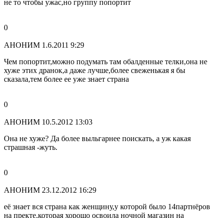
не то чтобы ужас,но группу попортит
0
АНОНИМ
1.6.2011 9:29
Чем попортит,можно подумать там обалденные телки,она не
хуже этих дранок,а даже лучше,более свеженькая я бы
сказала,тем более ее уже знает страна
0
АНОНИМ
10.5.2012 13:03
Она не хуже? Да более выльгарнее поискать, а уж какая
страшная -жуть.
0
АНОНИМ
23.12.2012 16:29
её знает вся страна как женщину,у которой было 14партнёров
на пректе,которая хорошо освоила ночной магазин на