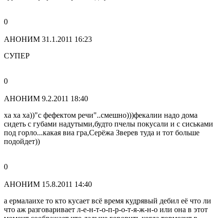
0
АНОНИМ
31.1.2011 16:23
СУПЕР
0
АНОНИМ
9.2.2011 18:40
ха ха ха))"с фефектом речи"..смешно)))фекалии надо дома
сидеть с губами надутыми,будто пчелы покусали и с сиськами
под горло...какая виа гра,Серёжа Зверев туда и тот больше
подойдет))
0
АНОНИМ
15.8.2011 14:40
а ермалаихе то кто кусает всё время кудрявый дебил её что ли
что аж разговаривает л-е-н-т-о-п-р-о-т-я-ж-н-о или она в этот