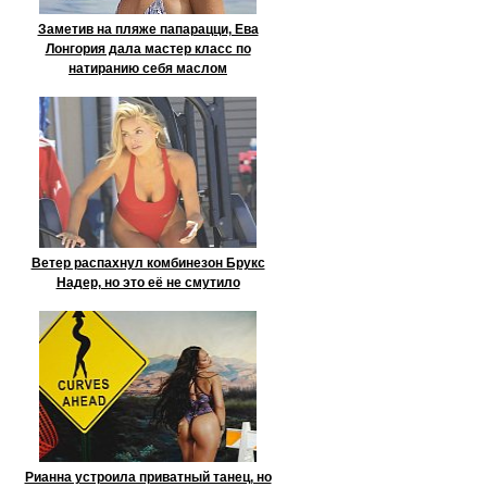
Заметив на пляже папарацци, Ева
Лонгория дала мастер класс по
натиранию себя маслом
Ветер распахнул комбинезон Брукс
Надер, но это её не смутило
Рианна устроила приватный танец, но