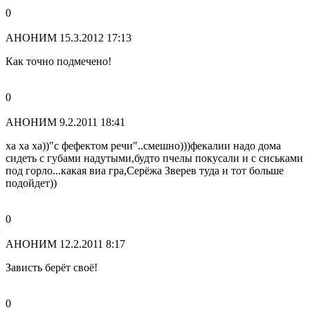
0
АНОНИМ
15.3.2012 17:13
Как точно подмечено!
0
АНОНИМ
9.2.2011 18:41
ха ха ха))"с фефектом речи"..смешно)))фекалии надо дома
сидеть с губами надутыми,будто пчелы покусали и с сиськами
под горло...какая виа гра,Серёжа Зверев туда и тот больше
подойдет))
0
АНОНИМ
12.2.2011 8:17
Зависть берёт своё!
0