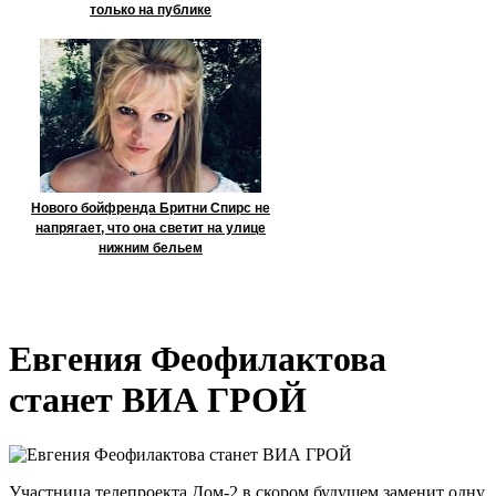
только на публике
Нового бойфренда Бритни Спирс не
напрягает, что она светит на улице
нижним бельем
Евгения Феофилактова
станет ВИА ГРОЙ
Участница телепроекта Дом-2 в скором будущем заменит одну