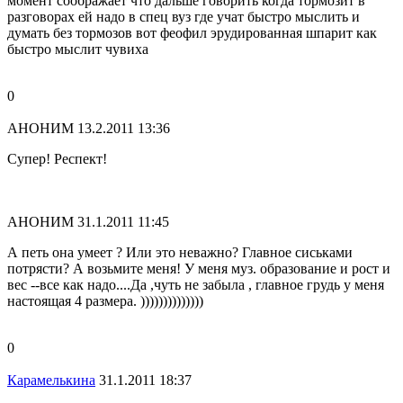
момент соображает что дальше говорить когда тормозит в
разговорах ей надо в спец вуз где учат быстро мыслить и
думать без тормозов вот феофил эрудированная шпарит как
быстро мыслит чувиха
0
АНОНИМ
13.2.2011 13:36
Супер! Респект!
АНОНИМ
31.1.2011 11:45
А петь она умеет ? Или это неважно? Главное сиськами
потрясти? А возьмите меня! У меня муз. образование и рост и
вес --все как надо....Да ,чуть не забыла , главное грудь у меня
настоящая 4 размера. ))))))))))))))
0
Карамелькина
31.1.2011 18:37