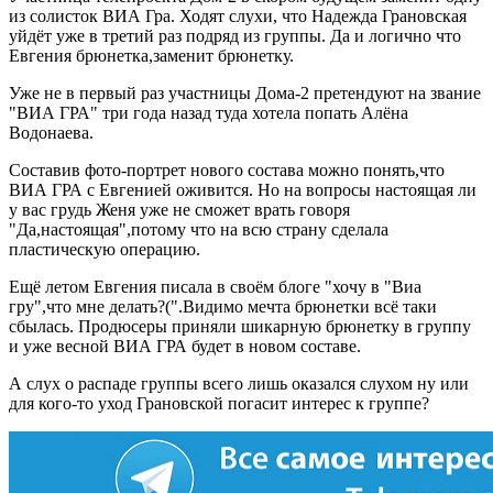
из солисток ВИА Гра. Ходят слухи, что Надежда Грановская
уйдёт уже в третий раз подряд из группы. Да и логично что
Евгения брюнетка,заменит брюнетку.
Уже не в первый раз участницы Дома-2 претендуют на звание
"ВИА ГРА" три года назад туда хотела попать Алёна
Водонаева.
Составив фото-портрет нового состава можно понять,что
ВИА ГРА с Евгенией оживится. Но на вопросы настоящая ли
у вас грудь Женя уже не сможет врать говоря
"Да,настоящая",потому что на всю страну сделала
пластическую операцию.
Ещё летом Евгения писала в своём блоге "хочу в "Виа
гру",что мне делать?(".Видимо мечта брюнетки всё таки
сбылась. Продюсеры приняли шикарную брюнетку в группу
и уже весной ВИА ГРА будет в новом составе.
А слух о распаде группы всего лишь оказался слухом ну или
для кого-то уход Грановской погасит интерес к группе?