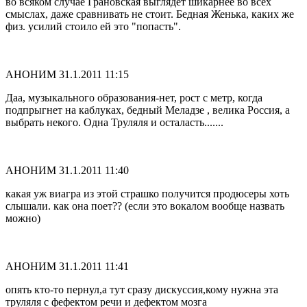
во всяком случае Грановская выглядет шикарнее во всех
смыслах, даже сравнивать не стоит. Бедная Женька, каких же
физ. усилий стоило ей это "попасть".
АНОНИМ
31.1.2011 11:15
Даа, музыкального образования-нет, рост с метр, когда
подпрыгнет на каблуках, бедный Меладзе , велика Россия, а
выбрать некого. Одна Труляля и осталасть.......
АНОНИМ
31.1.2011 11:40
какая уж виагра из этой страшко получится продюсеры хоть
слышали. как она поет?? (если это вокалом вообще назвать
можно)
АНОНИМ
31.1.2011 11:41
опять кто-то пернул,а тут сразу дискуссия,кому нужна эта
труляля с фефектом речи и дефектом мозга