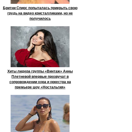
Бритни Спирс попыталась прикрыть свою
грудь на видео кристалликами, но не
получилось
Хиты лидера группы «Винтаж» Анны
Плетневой впервые прозвучат в
сопровождении хора и оркестра на
премьере шоу «Ностальгия»