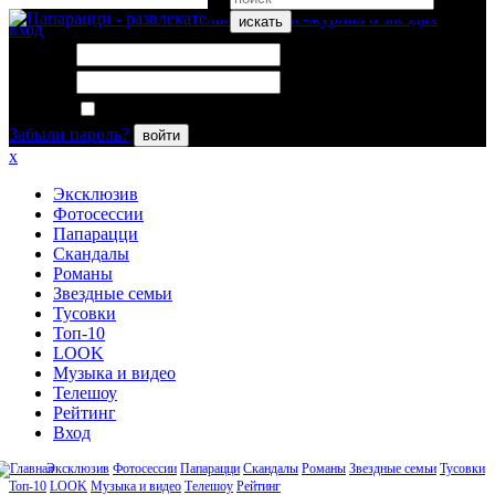
искать
вход
Логин:
Пароль:
Запомнить меня
Забыли пароль?
войти
x
Эксклюзив
Фотосессии
Папарацци
Скандалы
Романы
Звездные семьи
Тусовки
Топ-10
LOOK
Музыка и видео
Телешоу
Рейтинг
Вход
Эксклюзив
Фотосессии
Папарацци
Скандалы
Романы
Звездные семьи
Тусовки
Топ-10
LOOK
Музыка и видео
Телешоу
Рейтинг