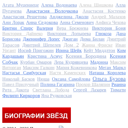
Алла
Агата Муцениеце
Алена Водонаева
Алена Шишкова
Анастасия Волочкова
Пугачева
Анастасия Костенко
Анастасия Решетова
Анджелина Джоли
Андрей Малахов
Анна Седокова
Ани Лорак
Анна Семенович
Анфиса Чехова
Виктория Боня
Бритни Спирс
Валерия
Вера Брежнева
Виктория Дайнеко
Виктория Лопырева
Глюкоза
Дана
Дмитрий
Борисова
Дженнифер Лопес
Джиган
Дима Билан
Дом 2
Тарасов
Дмитрий Шепелев
Жанна Фриске
Иван
Ургант
Иосиф Пригожин
Ирина Шейк
Кейт Миддлтон
Ким
Ксения Бородина
Ксения
Кардашьян
Кристина Асмус
Собчак
Курбан Омаров
Лера Кудрявцева
Мадонна
Максим
Виторган
Максим Галкин
Мария Кожевникова
Меган Маркл
Настасья Самбурская
Настя Каменских
Наташа Королева
Ольга Бузова
Николай Басков
Нюша
Оксана Самойлова
Павел Прилучный
Полина Гагарина
Прохор Шаляпин
Рианна
Тимати
Рита Дакота
Светлана Лобода
Сергей Лазарев
Филипп Киркоров
Яна Рудковская