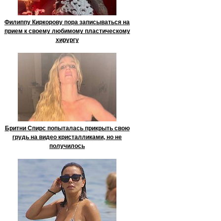
Филиппу Киркорову пора записываться на
прием к своему любимому пластическому
хирургу
Бритни Спирс попыталась прикрыть свою
грудь на видео кристалликами, но не
получилось