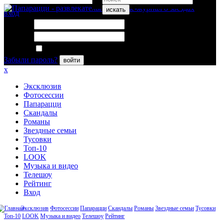
искать
вход
Логин:
Пароль:
Запомнить меня
Забыли пароль?
войти
x
Эксклюзив
Фотосессии
Папарацци
Скандалы
Романы
Звездные семьи
Тусовки
Топ-10
LOOK
Музыка и видео
Телешоу
Рейтинг
Вход
Эксклюзив
Фотосессии
Папарацци
Скандалы
Романы
Звездные семьи
Тусовки
Топ-10
LOOK
Музыка и видео
Телешоу
Рейтинг