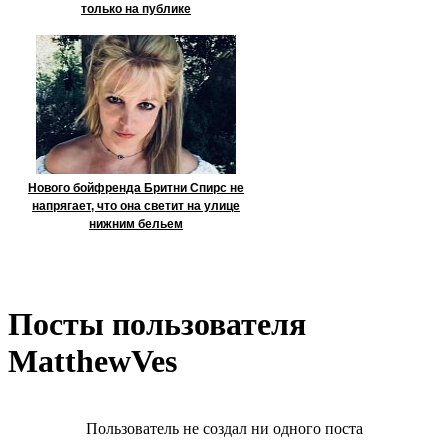
только на публике
Нового бойфренда Бритни Спирс не
напрягает, что она светит на улице
нижним бельем
Посты пользователя
MatthewVes
Пользователь не создал ни одного поста