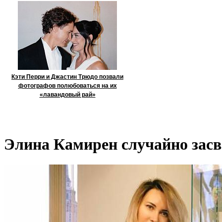
Кэти Перри и Джастин Трюдо позвали
фотографов полюбоваться на их
«лавандовый рай»
Элина Камирен случайно засв