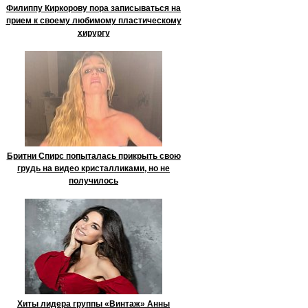
Филиппу Киркорову пора записываться на
прием к своему любимому пластическому
хирургу
Бритни Спирс попыталась прикрыть свою
грудь на видео кристалликами, но не
получилось
Хиты лидера группы «Винтаж» Анны