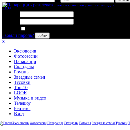
вход
Логин:
Пароль:
Запомнить меня
Забыли пароль?
войти
x
Эксклюзив
Фотосессии
Папарацци
Скандалы
Романы
Звездные семьи
Тусовки
Топ-10
LOOK
Музыка и видео
Телешоу
Рейтинг
Вход
Эксклюзив
Фотосессии
Папарацци
Скандалы
Романы
Звездные семьи
Тусовки
Т