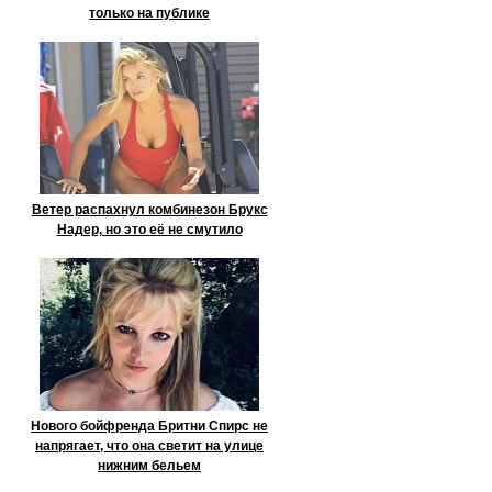
только на публике
Ветер распахнул комбинезон Брукс
Надер, но это её не смутило
Нового бойфренда Бритни Спирс не
напрягает, что она светит на улице
нижним бельем