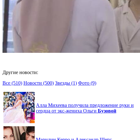
Другие новости:
Все (510)
Новости (500)
Звезды (1)
Фото (9)
Алла Михеева получила предложение руки и
сердца от экс-жениха Ольги
Бузовой
Мэрилин Керро и Александр Шепс