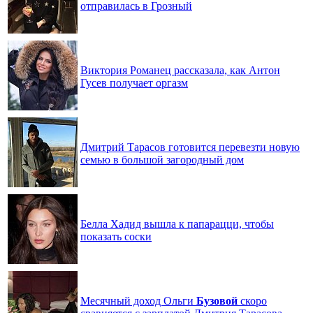
отправилась в Грозный
Виктория Романец рассказала, как Антон
Гусев получает оргазм
Дмитрий Тарасов готовится перевезти новую
семью в большой загородный дом
Белла Хадид вышла к папарацци, чтобы
показать соски
Месячный доход Ольги
Бузовой
скоро