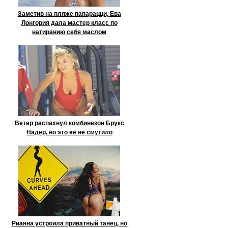
Заметив на пляже папарацци, Ева
Лонгория дала мастер класс по
натиранию себя маслом
Ветер распахнул комбинезон Брукс
Надер, но это её не смутило
Рианна устроила приватный танец, но