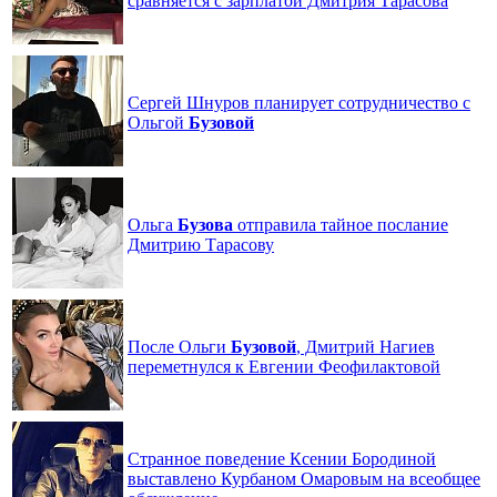
сравняется с зарплатой Дмитрия Тарасова
Сергей Шнуров планирует сотрудничество с
Ольгой
Бузовой
Ольга
Бузова
отправила тайное послание
Дмитрию Тарасову
После Ольги
Бузовой
, Дмитрий Нагиев
переметнулся к Евгении Феофилактовой
Странное поведение Ксении Бородиной
выставлено Курбаном Омаровым на всеобщее