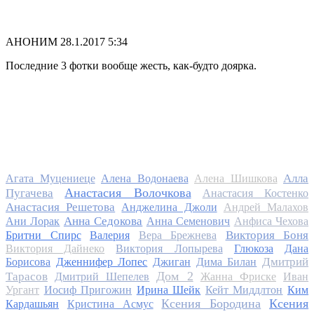
АНОНИМ
28.1.2017 5:34
Последние 3 фотки вообще жесть, как-будто доярка.
Алла
Агата Муцениеце
Алена Водонаева
Алена Шишкова
Анастасия Волочкова
Пугачева
Анастасия Костенко
Анастасия Решетова
Анджелина Джоли
Андрей Малахов
Анна Седокова
Ани Лорак
Анна Семенович
Анфиса Чехова
Виктория Боня
Бритни Спирс
Валерия
Вера Брежнева
Виктория Дайнеко
Виктория Лопырева
Глюкоза
Дана
Дмитрий
Борисова
Дженнифер Лопес
Джиган
Дима Билан
Дом 2
Тарасов
Дмитрий Шепелев
Жанна Фриске
Иван
Ургант
Иосиф Пригожин
Ирина Шейк
Кейт Миддлтон
Ким
Ксения Бородина
Ксения
Кардашьян
Кристина Асмус