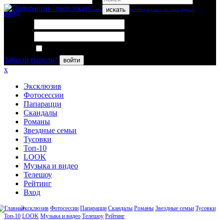
искать
вход
Логин:
Пароль:
Запомнить меня
Забыли пароль?
войти
x
Эксклюзив
Фотосессии
Папарацци
Скандалы
Романы
Звездные семьи
Тусовки
Топ-10
LOOK
Музыка и видео
Телешоу
Рейтинг
Вход
Эксклюзив
Фотосессии
Папарацци
Скандалы
Романы
Звездные семьи
Тусовки
Топ-10
LOOK
Музыка и видео
Телешоу
Рейтинг