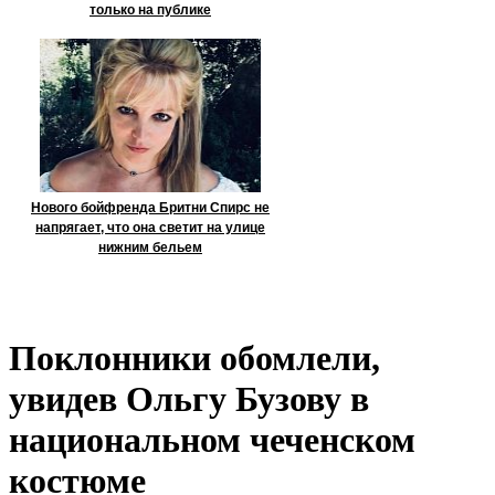
только на публике
Нового бойфренда Бритни Спирс не
напрягает, что она светит на улице
нижним бельем
Поклонники обомлели,
увидев Ольгу Бузову в
национальном чеченском
костюме