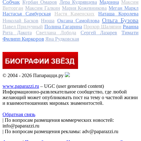
Собчак
Курбан Омаров
Лера Кудрявцева
Мадонна
Максим
Виторган
Максим Галкин
Мария Кожевникова
Меган Маркл
Настасья Самбурская
Настя Каменских
Наташа Королева
Ольга Бузова
Николай Басков
Нюша
Оксана Самойлова
Павел Прилучный
Полина Гагарина
Прохор Шаляпин
Рианна
Тимати
Рита Дакота
Светлана Лобода
Сергей Лазарев
Филипп Киркоров
Яна Рудковская
© 2004 - 2026 Папарацци.ру
www.paparazzi.ru
– UGC (user generated content)
Информационно-развлекательное сообщество, где любой
желающий может опубликовать пост на тему о частной жизни
и взаимоотношениях мировых знаменитостей.
Обратная связь
| По вопросам размещения коммерческих новостей:
info@paparazzi.ru
| По вопросам размещения рекламы: adv@paparazzi.ru