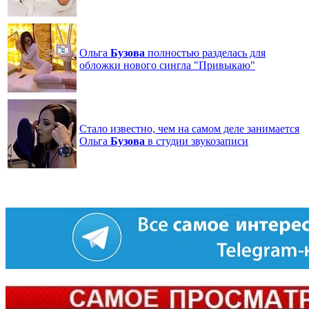
Ольга
Бузова
полностью разделась для
обложки нового сингла "Привыкаю"
Стало известно, чем на самом деле занимается
Ольга
Бузова
в студии звукозаписи