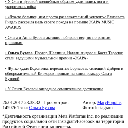
• У Ольги Бузовой волшебным образом удлинились ноги и
укоротилась юбка
• «Что-то большее, чем просто развлекательный контент»: Елизавета
Ридель раскрыла цель своего похода на премию ЖАРА MUSIC
AWARDS
• Ольга и Анна Бузовы активно набирают вес, но по разным
причинам
•
Ольга Бузова
, Прохор Шаляпин, Натали Андрес и Костя Тарасюк
стали ведущими музыкальной премии «ЖАРА»
• Жутко худая Водонаева, перешитые Борисовы, сияющий Дибров и
обворожительный Киркоров пришли на кинопремьеру Ольги
Бузовой
• У Ольги Бузовой очередное сомнительное достижение
26.01.2017 23:38:32
| Просмотров:
Автор:
MaryPoppins
145976
Тэги:
Ольга Бузова
Фото: instagram
*Деятельность организации Meta Platforms Inc. по реализации
продуктов социальной сети Instagram/Facebook на территории
Российской Федерации запрещена.