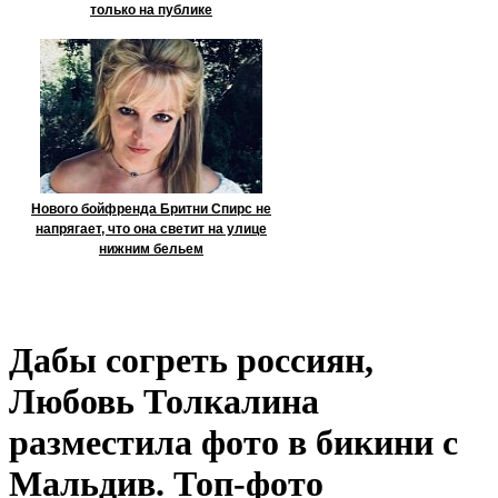
только на публике
Нового бойфренда Бритни Спирс не
напрягает, что она светит на улице
нижним бельем
Дабы согреть россиян,
Любовь Толкалина
разместила фото в бикини с
Мальдив. Топ-фото