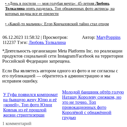
• «День в постели — моя голубая мечта»: 45-летняя
Любовь
Толкалина
опять разделась. Топ обнаженных фото актрисы, на
которых видны все ее прелести
• «Какой-то мальчик»: Егор Кончаловский тайно стал отцом
06.12.2023 11:58:32
| Просмотров:
Автор:
MaryPoppins
112237
Тэги:
Любовь Толкалина
*Деятельность организации Meta Platforms Inc. по реализации
продуктов социальной сети Instagram/Facebook на территории
Российской Федерации запрещена.
Если Вы являетесь автором одного из фото и не согласны с
его публикацией — обратитесь в администрацию и мы
исправим ошибку.
Молодой банщинк обтёр голую
У Гуфа появился компромат
Наташу Королеву снежком, но
на бывшую жену Юлю и её
это не точно. Топ
«коней». Топ фото Юлии
провокационных фото
Ковпак из её прошлой
Королёвой с обнажённой
жизни стриптизерши
грудью
1 комментарий