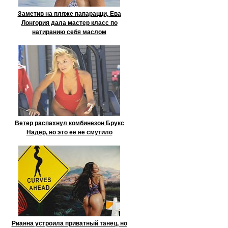
Заметив на пляже папарацци, Ева
Лонгория дала мастер класс по
натиранию себя маслом
Ветер распахнул комбинезон Брукс
Надер, но это её не смутило
Рианна устроила приватный танец, но