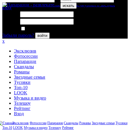
искать
вход
Логин:
Пароль:
Запомнить меня
Забыли пароль?
войти
x
Эксклюзив
Фотосессии
Папарацци
Скандалы
Романы
Звездные семьи
Тусовки
Топ-10
LOOK
Музыка и видео
Телешоу
Рейтинг
Вход
Эксклюзив
Фотосессии
Папарацци
Скандалы
Романы
Звездные семьи
Тусовки
Топ-10
LOOK
Музыка и видео
Телешоу
Рейтинг