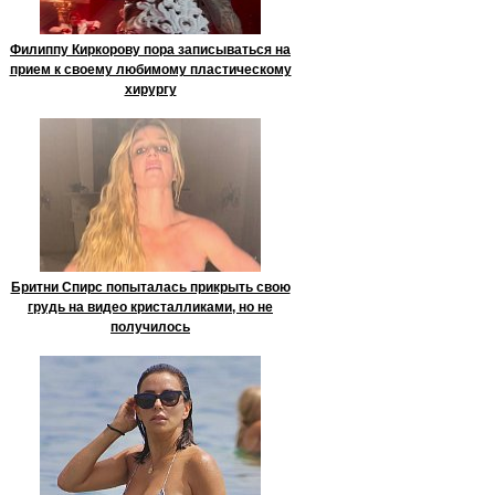
Филиппу Киркорову пора записываться на
прием к своему любимому пластическому
хирургу
Бритни Спирс попыталась прикрыть свою
грудь на видео кристалликами, но не
получилось