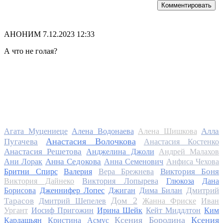
Комментировать
АНОНИМ
7.12.2023 12:33
А что не голая?
Алла
Агата Муцениеце
Алена Водонаева
Алена Шишкова
Анастасия Волочкова
Пугачева
Анастасия Костенко
Анастасия Решетова
Анджелина Джоли
Андрей Малахов
Анна Седокова
Ани Лорак
Анна Семенович
Анфиса Чехова
Виктория Боня
Бритни Спирс
Валерия
Вера Брежнева
Виктория Дайнеко
Виктория Лопырева
Глюкоза
Дана
Дмитрий
Борисова
Дженнифер Лопес
Джиган
Дима Билан
Дом 2
Тарасов
Дмитрий Шепелев
Жанна Фриске
Иван
Ургант
Иосиф Пригожин
Ирина Шейк
Кейт Миддлтон
Ким
Ксения Бородина
Ксения
Кардашьян
Кристина Асмус