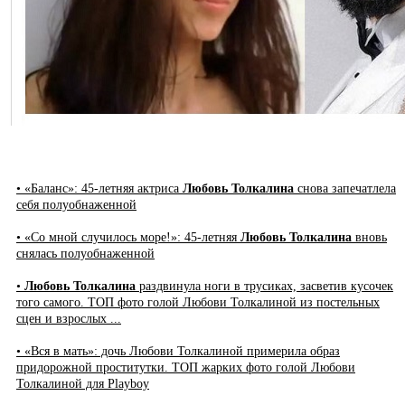
• «Баланс»: 45-летняя актриса
Любовь Толкалина
снова запечатлела
себя полуобнаженной
• «Со мной случилось море!»: 45-летняя
Любовь Толкалина
вновь
снялась полуобнаженной
•
Любовь Толкалина
раздвинула ноги в трусиках, засветив кусочек
того самого. ТОП фото голой Любови Толкалиной из постельных
сцен и взрослых ...
• «Вся в мать»: дочь Любови Толкалиной примерила образ
придорожной проститутки. ТОП жарких фото голой Любови
Толкалиной для Playboy