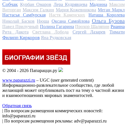
Собчак
Курбан Омаров
Лера Кудрявцева
Мадонна
Максим
Виторган
Максим Галкин
Мария Кожевникова
Меган Маркл
Настасья Самбурская
Настя Каменских
Наташа Королева
Ольга Бузова
Николай Басков
Нюша
Оксана Самойлова
Павел Прилучный
Полина Гагарина
Прохор Шаляпин
Рианна
Тимати
Рита Дакота
Светлана Лобода
Сергей Лазарев
Филипп Киркоров
Яна Рудковская
© 2004 - 2026 Папарацци.ру
www.paparazzi.ru
– UGC (user generated content)
Информационно-развлекательное сообщество, где любой
желающий может опубликовать пост на тему о частной жизни
и взаимоотношениях мировых знаменитостей.
Обратная связь
| По вопросам размещения коммерческих новостей:
info@paparazzi.ru
| По вопросам размещения рекламы: adv@paparazzi.ru