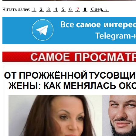
Читать далее:
1
2
3
4
5
6
7
8
След.→