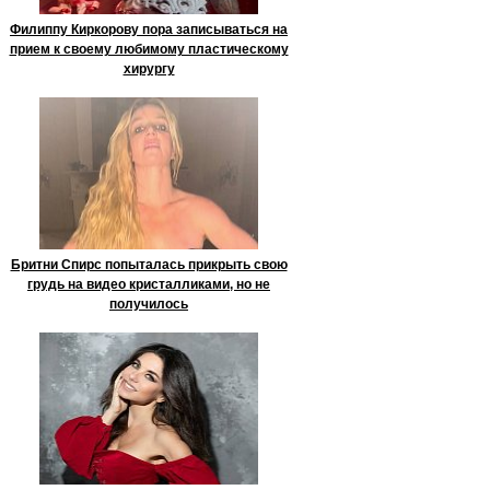
Филиппу Киркорову пора записываться на
прием к своему любимому пластическому
хирургу
Бритни Спирс попыталась прикрыть свою
грудь на видео кристалликами, но не
получилось