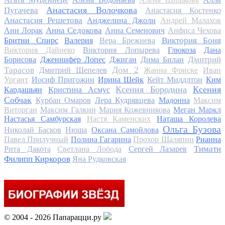
Анастасия Волочкова
Пугачева
Анастасия Костенко
Анастасия Решетова
Анджелина Джоли
Андрей Малахов
Анна Седокова
Ани Лорак
Анна Семенович
Анфиса Чехова
Виктория Боня
Бритни Спирс
Валерия
Вера Брежнева
Виктория Дайнеко
Виктория Лопырева
Глюкоза
Дана
Дмитрий
Борисова
Дженнифер Лопес
Джиган
Дима Билан
Дом 2
Тарасов
Дмитрий Шепелев
Жанна Фриске
Иван
Ургант
Иосиф Пригожин
Ирина Шейк
Кейт Миддлтон
Ким
Ксения Бородина
Ксения
Кардашьян
Кристина Асмус
Собчак
Курбан Омаров
Лера Кудрявцева
Мадонна
Максим
Виторган
Максим Галкин
Мария Кожевникова
Меган Маркл
Настасья Самбурская
Настя Каменских
Наташа Королева
Ольга Бузова
Николай Басков
Нюша
Оксана Самойлова
Павел Прилучный
Полина Гагарина
Прохор Шаляпин
Рианна
Тимати
Рита Дакота
Светлана Лобода
Сергей Лазарев
Филипп Киркоров
Яна Рудковская
© 2004 - 2026 Папарацци.ру