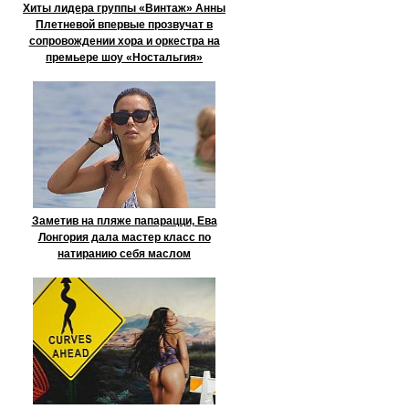
Хиты лидера группы «Винтаж» Анны
Плетневой впервые прозвучат в
сопровождении хора и оркестра на
премьере шоу «Ностальгия»
Заметив на пляже папарацци, Ева
Лонгория дала мастер класс по
натиранию себя маслом