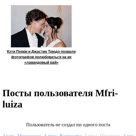
Кэти Перри и Джастин Трюдо позвали
фотографов полюбоваться на их
«лавандовый рай»
Посты пользователя Mfri-
luiza
Пользователь не создал ни одного поста
Алла
Агата Муцениеце
Алена Водонаева
Алена Шишкова