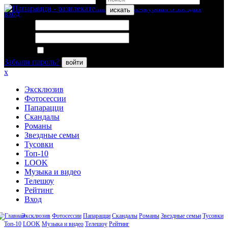
искать
вход
Логин:
Пароль:
Запомнить меня
Забыли пароль?
войти
x
Эксклюзив
Фотосессии
Папарацци
Скандалы
Романы
Звездные семьи
Тусовки
Топ-10
LOOK
Музыка и видео
Телешоу
Рейтинг
Вход
Эксклюзив
Фотосессии
Папарацци
Скандалы
Романы
Звездные семьи
Тусовки
Топ-10
LOOK
Музыка и видео
Телешоу
Рейтинг