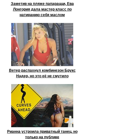
Заметив на пляже папарацци, Ева
Лонгория дала мастер класс по
натиранию себя маслом
Ветер распахнул комбинезон Брукс
Надер, но это её не смутило
Рианна устроила приватный танец, но
только на публике