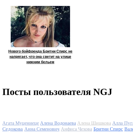
Нового бойфренда Бритни Спирс не
напрягает, что она светит на улице
нижним бельем
Посты пользователя NGJ
Алла Пуг
Агата Муцениеце
Алена Водонаева
Алена Шишкова
Седокова
Анна Семенович
Анфиса Чехова
Бритни Спирс
Вал