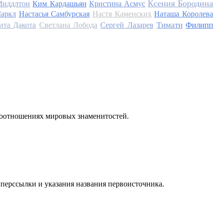
Ксения Бородина
Миддлтон
Ким Кардашьян
Кристина Асмус
аркл
Настасья Самбурская
Настя Каменских
Наташа Королева
Тимати
Филипп
ита Дакота
Светлана Лобода
Сергей Лазарев
моотношениях мировых знаменитостей.
иперссылки и указания названия первоисточника.