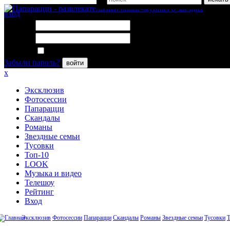
вход
Логин:
Пароль:
Запомнить меня
Забыли пароль?
войти
x
Эксклюзив
Фотосессии
Папарацци
Скандалы
Романы
Звездные семьи
Тусовки
Топ-10
LOOK
Музыка и видео
Телешоу
Рейтинг
Вход
Эксклюзив
Фотосессии
Папарацци
Скандалы
Романы
Звездные семьи
Тусовки
Т