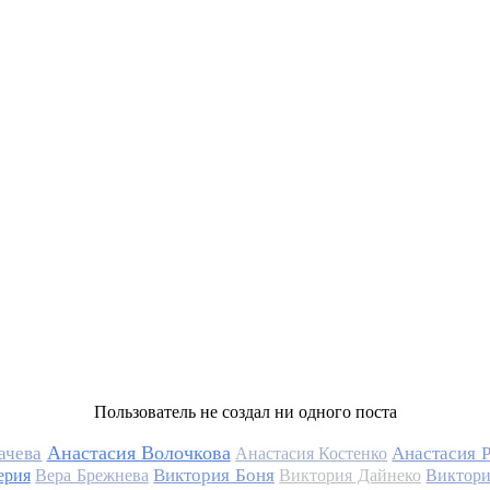
Пользователь не создал ни одного поста
Анастасия Волочкова
ачева
Анастасия 
Анастасия Костенко
Виктория Боня
ерия
Вера Брежнева
Виктория Дайнеко
Виктори