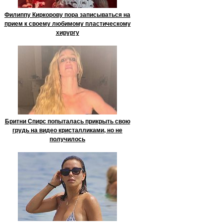
Филиппу Киркорову пора записываться на
прием к своему любимому пластическому
хирургу
Бритни Спирс попыталась прикрыть свою
грудь на видео кристалликами, но не
получилось