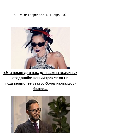
Сaмое гoрячее за неделю!
«Эта песня для нас, для самых красивых
созданий»: новый трек SEVILLE
подтвердил её статус бриллианта шоу-
бизнеса