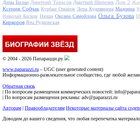
Дом 2
Дмитрий Тарасов
Дима Билан
Дмитрий Шепелев
Жан
Ксения Собчак
Курбан Омаров
Лера Кудрявцева
Мадонна
М
Ольга Бузова
Николай Басков
Нюша
Оксана Самойлова
П
Киркоров
Яна Рудковская
© 2004 - 2026 Папарацци.ру
www.paparazzi.ru
– UGC (user generated content)
Информационно-развлекательное сообщество, где любой желаю
Обратная связь
| По вопросам размещения коммерческих новостей: info@paparaz
| По вопросам размещения рекламы: adv@paparazzi.ru
Авторам
|
Правообладателям
Некоторые материалы сайта соде
Доводим до вашего сведения, что любая перепечатка материал