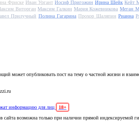
на Фриске
Иван Ургант
Иосиф Пригожин
Ирина Шейк
Кейт 
аксим Виторган
Максим Галкин
Мария Кожевникова
Меган М
авел Прилучный
Полина Гагарина
Прохор Шаляпин
Рианна
Р
щий может опубликовать пост на тему о частной жизни и взаи
zi.ru
ржат информацию для лиц
18+
ов сайта возможна только при наличии прямой индексируемой г