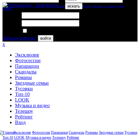
искать
вход
Логин:
Пароль:
Запомнить меня
Забыли пароль?
войти
x
Эксклюзив
Фотосессии
Папарацци
Скандалы
Романы
Звездные семьи
Тусовки
Топ-10
LOOK
Музыка и видео
Телешоу
Рейтинг
Вход
Эксклюзив
Фотосессии
Папарацци
Скандалы
Романы
Звездные семьи
Тусовки
Топ-10
LOOK
Музыка и видео
Телешоу
Рейтинг