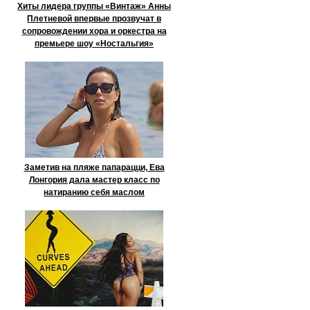
Хиты лидера группы «Винтаж» Анны
Плетневой впервые прозвучат в
сопровождении хора и оркестра на
премьере шоу «Ностальгия»
Заметив на пляже папарацци, Ева
Лонгория дала мастер класс по
натиранию себя маслом