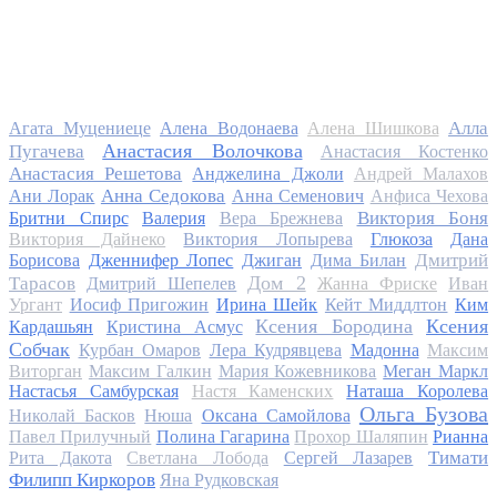
Алла
Агата Муцениеце
Алена Водонаева
Алена Шишкова
Анастасия Волочкова
Пугачева
Анастасия Костенко
Анастасия Решетова
Анджелина Джоли
Андрей Малахов
Анна Седокова
Ани Лорак
Анна Семенович
Анфиса Чехова
Виктория Боня
Бритни Спирс
Валерия
Вера Брежнева
Виктория Дайнеко
Виктория Лопырева
Глюкоза
Дана
Дмитрий
Борисова
Дженнифер Лопес
Джиган
Дима Билан
Дом 2
Тарасов
Дмитрий Шепелев
Жанна Фриске
Иван
Ургант
Иосиф Пригожин
Ирина Шейк
Кейт Миддлтон
Ким
Ксения Бородина
Ксения
Кардашьян
Кристина Асмус
Собчак
Курбан Омаров
Лера Кудрявцева
Мадонна
Максим
Виторган
Максим Галкин
Мария Кожевникова
Меган Маркл
Настасья Самбурская
Настя Каменских
Наташа Королева
Ольга Бузова
Николай Басков
Нюша
Оксана Самойлова
Павел Прилучный
Полина Гагарина
Прохор Шаляпин
Рианна
Тимати
Рита Дакота
Светлана Лобода
Сергей Лазарев
Филипп Киркоров
Яна Рудковская