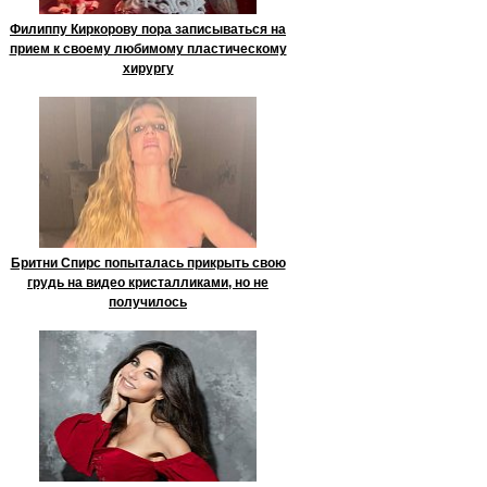
Филиппу Киркорову пора записываться на
прием к своему любимому пластическому
хирургу
Бритни Спирс попыталась прикрыть свою
грудь на видео кристалликами, но не
получилось