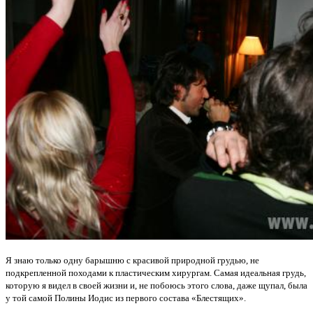
Я знаю только одну барышню с красивой природной грудью, не
подкрепленной походами к пластическим хирургам. Самая идеальная грудь,
которую я видел в своей жизни и, не побоюсь этого слова, даже щупал, была
у той самой Полины Иодис из первого состава «Блестящих».