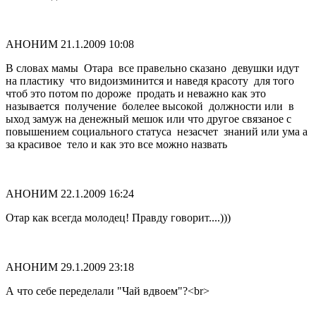
АНОНИМ
21.1.2009 10:08
В словах мамы Отара все правельно сказано девушки идут
на пластику что видоизминится и наведя красоту для того
чтоб это потом по дороже продать и неважно как это
называется получение болелее высокой должности или в
ыход замуж на денежный мешок или что другое связаное с
повышением социального статуса незасчет знаний или ума а
за красивое тело и как это все можно назвать
АНОНИМ
22.1.2009 16:24
Отар как всегда молодец! Правду говорит....)))
АНОНИМ
29.1.2009 23:18
А что себе переделали "Чай вдвоем"?<br>