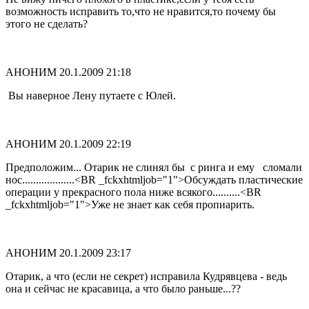
возможность исправить то,что не нравится,то почему бы
этого не сделать?
АНОНИМ
20.1.2009 21:18
Вы наверное Лену путаете с Юлей.
АНОНИМ
20.1.2009 22:19
Предположим... Отарик не слинял бы с ринга и ему сломали
нос...................<BR _fckxhtmljob="1">Обсуждать пластические
операции у прекрасного пола ниже всякого..........<BR
_fckxhtmljob="1">Уже не знает как себя пропиарить.
АНОНИМ
20.1.2009 23:17
Отарик, а что (если не секрет) исправила Кудрявцева - ведь
она и сейчас не красавица, а что было раньше...??