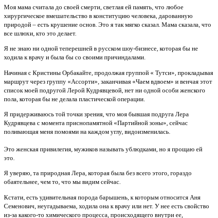
Моя мама считала до своей смерти, светлая ей память, что любое
хирургическое вмешательство в конституцию человека, дарованную
природой – есть крушение основ. Это я так мягко сказал. Мама сказала, что
все шлюхи, кто это делает.
Я не знаю ни одной теперешней в русском шоу-бизнесе, которая бы не
ходила к врачу и была бы со своими причиндалами.
Начиная с Кристины Орбакайте, продолжая группой « Тутси», прокладывая
маршрут через группу «Ассорти», заканчивая «Чаем вдвоем» и венчая этот
список моей подругой Лерой Кудрявцевой, нет ни одной особи женского
пола, которая бы не делала пластической операции.
Я придерживаюсь той точки зрения, что моя бывшая подруга Лера
Кудрявцева с момента приснопамятной «Партийной зоны», сейчас
поливающая меня помоями на каждом углу, видоизменилась.
Это женская привилегия, мужиков называть ублюдками, но я прощаю ей
это.
Я уверяю, та природная Лера, которая была без всего этого, гораздо
обаятельнее, чем то, что мы видим сейчас.
Кстати, есть удивительная порода барышень, к которым относится Аня
Семенович, неугадываема, ходила она к врачу или нет. У нее есть свойство
из-за какого-то химического процесса, происходящего внутри ее,