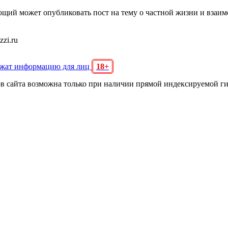
щий может опубликовать пост на тему о частной жизни и взаи
zi.ru
ржат информацию для лиц
18+
ов сайта возможна только при наличии прямой индексируемой г