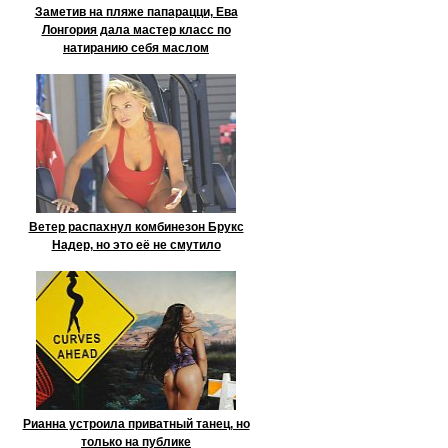
Заметив на пляже папарацци, Ева
Лонгория дала мастер класс по
натиранию себя маслом
Ветер распахнул комбинезон Брукс
Надер, но это её не смутило
Рианна устроила приватный танец, но
только на публике