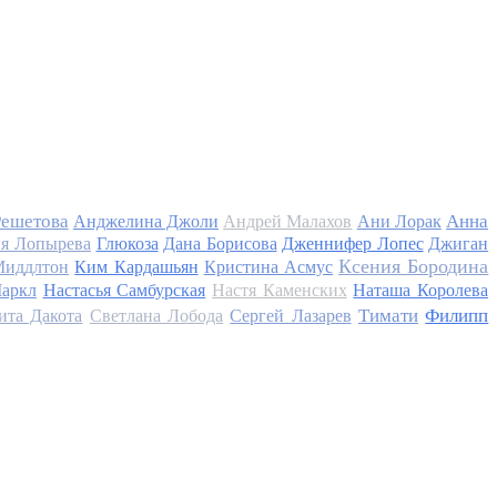
Решетова
Анна
Анджелина Джоли
Андрей Малахов
Ани Лорак
я Лопырева
Глюкоза
Дана Борисова
Дженнифер Лопес
Джиган
Ксения Бородина
Миддлтон
Ким Кардашьян
Кристина Асмус
аркл
Настасья Самбурская
Настя Каменских
Наташа Королева
Тимати
Филипп
ита Дакота
Светлана Лобода
Сергей Лазарев