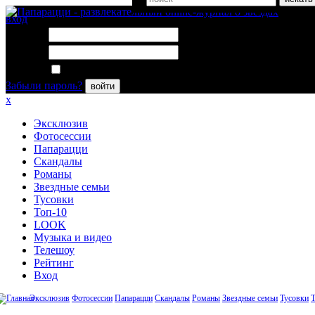
вход
Логин:
Пароль:
Запомнить меня
Забыли пароль?
войти
x
Эксклюзив
Фотосессии
Папарацци
Скандалы
Романы
Звездные семьи
Тусовки
Топ-10
LOOK
Музыка и видео
Телешоу
Рейтинг
Вход
Эксклюзив
Фотосессии
Папарацци
Скандалы
Романы
Звездные семьи
Тусовки
Т