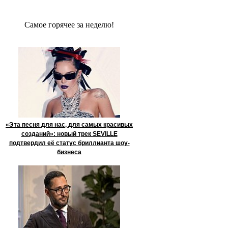
Сaмое гoрячее за неделю!
«Эта песня для нас, для самых красивых
созданий»: новый трек SEVILLE
подтвердил её статус бриллианта шоу-
бизнеса