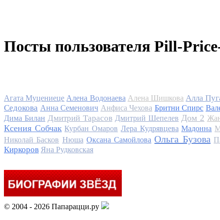
Посты пользователя Pill-Price
Алла Пуг
Агата Муцениеце
Алена Водонаева
Алена Шишкова
Седокова
Анна Семенович
Анфиса Чехова
Бритни Спирс
Вал
Дом 2
Дмитрий Тарасов
Дима Билан
Дмитрий Шепелев
Жан
Ксения Собчак
Курбан Омаров
Лера Кудрявцева
Мадонна
М
Ольга Бузова
Николай Басков
Нюша
Оксана Самойлова
П
Киркоров
Яна Рудковская
© 2004 - 2026 Папарацци.ру