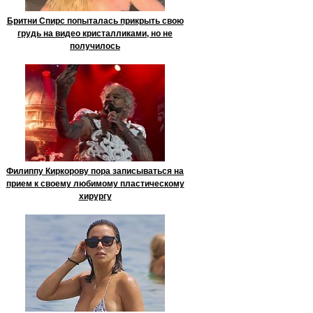
Бритни Спирс попыталась прикрыть свою
грудь на видео кристалликами, но не
получилось
Филиппу Киркорову пора записываться на
прием к своему любимому пластическому
хирургу