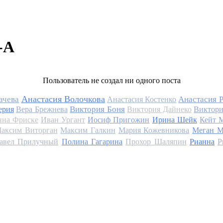
-A
Пользователь не создал ни одного поста
Анастасия Волочкова
ачева
Анастасия 
Анастасия Костенко
Виктория Боня
ерия
Вера Брежнева
Виктория Дайнеко
Виктори
на Фриске
Иван Ургант
Иосиф Пригожин
Ирина Шейк
Кейт 
аксим Виторган
Максим Галкин
Мария Кожевникова
Меган М
авел Прилучный
Полина Гагарина
Прохор Шаляпин
Рианна
Р