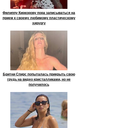
Филиппу Киркорову пора записываться на
прием к своему любимому пластическому
хирургу
Бритни Спирс попыталась прикрыть свою
грудь на видео кристалликами, но не
получилось