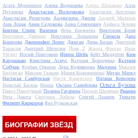
Алла
Агата Муцениеце
Алена Водонаева
Алена Шишкова
Анастасия Волочкова
Пугачева
Анастасия Костенко
Анастасия Решетова
Анджелина Джоли
Андрей Малахов
Анна Седокова
Ани Лорак
Анна Семенович
Анфиса Чехова
Виктория Боня
Бритни Спирс
Валерия
Вера Брежнева
Виктория Дайнеко
Виктория Лопырева
Глюкоза
Дана
Дмитрий
Борисова
Дженнифер Лопес
Джиган
Дима Билан
Дом 2
Тарасов
Дмитрий Шепелев
Жанна Фриске
Иван
Ургант
Иосиф Пригожин
Ирина Шейк
Кейт Миддлтон
Ким
Ксения Бородина
Ксения
Кардашьян
Кристина Асмус
Собчак
Курбан Омаров
Лера Кудрявцева
Мадонна
Максим
Виторган
Максим Галкин
Мария Кожевникова
Меган Маркл
Настасья Самбурская
Настя Каменских
Наташа Королева
Ольга Бузова
Николай Басков
Нюша
Оксана Самойлова
Павел Прилучный
Полина Гагарина
Прохор Шаляпин
Рианна
Тимати
Рита Дакота
Светлана Лобода
Сергей Лазарев
Филипп Киркоров
Яна Рудковская