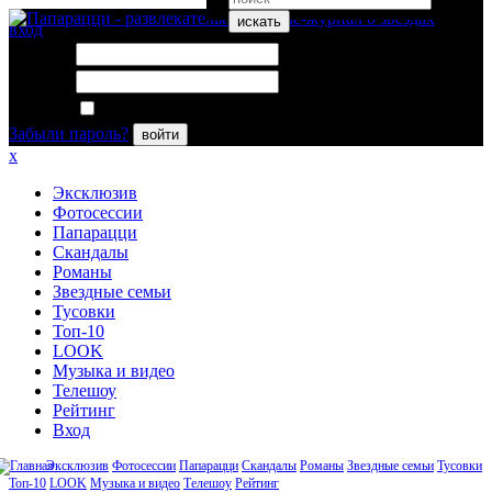
искать
вход
Логин:
Пароль:
Запомнить меня
Забыли пароль?
войти
x
Эксклюзив
Фотосессии
Папарацци
Скандалы
Романы
Звездные семьи
Тусовки
Топ-10
LOOK
Музыка и видео
Телешоу
Рейтинг
Вход
Эксклюзив
Фотосессии
Папарацци
Скандалы
Романы
Звездные семьи
Тусовки
Топ-10
LOOK
Музыка и видео
Телешоу
Рейтинг