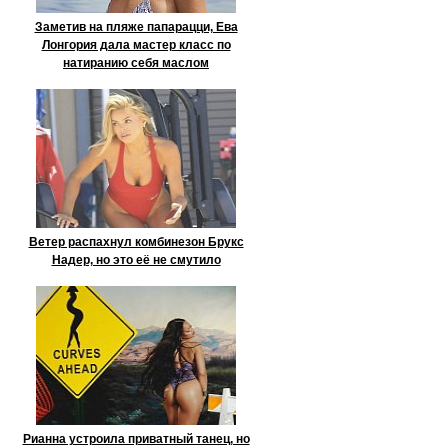
Заметив на пляже папарацци, Ева
Лонгория дала мастер класс по
натиранию себя маслом
Ветер распахнул комбинезон Брукс
Надер, но это её не смутило
Рианна устроила приватный танец, но