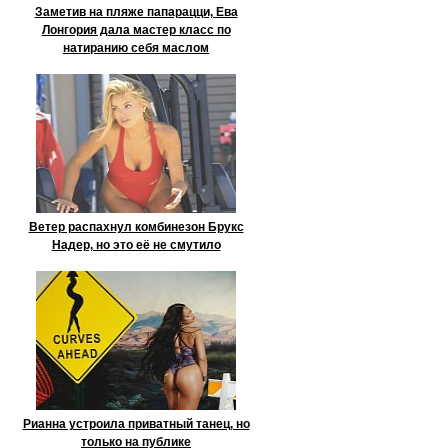
Заметив на пляже папарацци, Ева
Лонгория дала мастер класс по
натиранию себя маслом
Ветер распахнул комбинезон Брукс
Надер, но это её не смутило
Рианна устроила приватный танец, но
только на публике