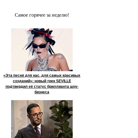
Сaмое гoрячее за неделю!
«Эта песня для нас, для самых красивых
созданий»: новый трек SEVILLE
подтвердил её статус бриллианта шоу-
бизнеса