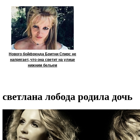
Нового бойфренда Бритни Спирс не
напрягает, что она светит на улице
нижним бельем
светлана лобода родила дочь