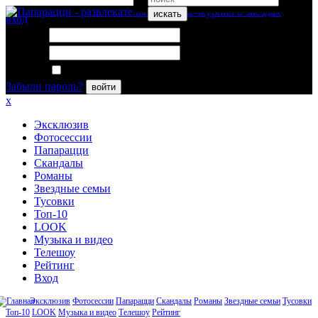
искать
вход
Логин:
Пароль:
Запомнить меня
Забыли пароль?
войти
x
Эксклюзив
Фотосессии
Папарацци
Скандалы
Романы
Звездные семьи
Тусовки
Топ-10
LOOK
Музыка и видео
Телешоу
Рейтинг
Вход
Эксклюзив
Фотосессии
Папарацци
Скандалы
Романы
Звездные семьи
Тусовки
Топ-10
LOOK
Музыка и видео
Телешоу
Рейтинг