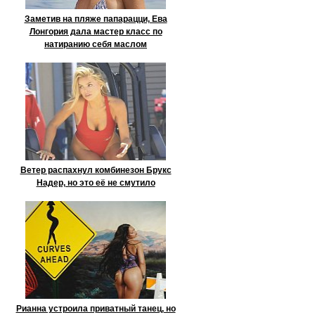
Заметив на пляже папарацци, Ева
Лонгория дала мастер класс по
натиранию себя маслом
Ветер распахнул комбинезон Брукс
Надер, но это её не смутило
Рианна устроила приватный танец, но