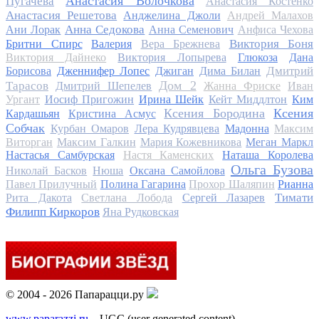
Анастасия Волочкова
Пугачева
Анастасия Костенко
Анастасия Решетова
Анджелина Джоли
Андрей Малахов
Анна Седокова
Ани Лорак
Анна Семенович
Анфиса Чехова
Виктория Боня
Бритни Спирс
Валерия
Вера Брежнева
Виктория Дайнеко
Виктория Лопырева
Глюкоза
Дана
Дмитрий
Борисова
Дженнифер Лопес
Джиган
Дима Билан
Дом 2
Тарасов
Дмитрий Шепелев
Жанна Фриске
Иван
Ургант
Иосиф Пригожин
Ирина Шейк
Кейт Миддлтон
Ким
Ксения Бородина
Ксения
Кардашьян
Кристина Асмус
Собчак
Курбан Омаров
Лера Кудрявцева
Мадонна
Максим
Виторган
Максим Галкин
Мария Кожевникова
Меган Маркл
Настасья Самбурская
Настя Каменских
Наташа Королева
Ольга Бузова
Николай Басков
Нюша
Оксана Самойлова
Павел Прилучный
Полина Гагарина
Прохор Шаляпин
Рианна
Тимати
Рита Дакота
Светлана Лобода
Сергей Лазарев
Филипп Киркоров
Яна Рудковская
© 2004 - 2026 Папарацци.ру
www.paparazzi.ru
– UGC (user generated content)