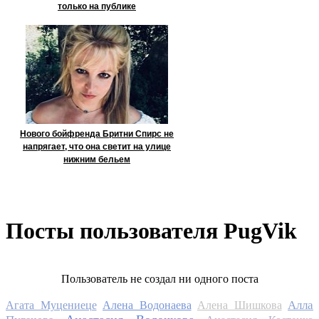
только на публике
Нового бойфренда Бритни Спирс не
напрягает, что она светит на улице
нижним бельем
Посты пользователя PugVik
Пользователь не создал ни одного поста
Алла
Агата Муцениеце
Алена Водонаева
Алена Шишкова