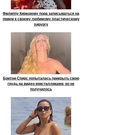
Филиппу Киркорову пора записываться на
прием к своему любимому пластическому
хирургу
Бритни Спирс попыталась прикрыть свою
грудь на видео кристалликами, но не
получилось