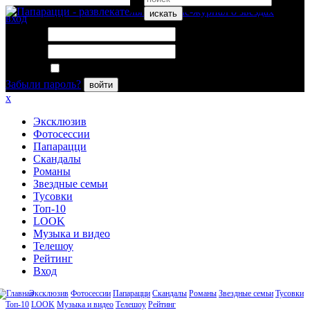
искать
вход
Логин:
Пароль:
Запомнить меня
Забыли пароль?
войти
x
Эксклюзив
Фотосессии
Папарацци
Скандалы
Романы
Звездные семьи
Тусовки
Топ-10
LOOK
Музыка и видео
Телешоу
Рейтинг
Вход
Эксклюзив
Фотосессии
Папарацци
Скандалы
Романы
Звездные семьи
Тусовки
Топ-10
LOOK
Музыка и видео
Телешоу
Рейтинг