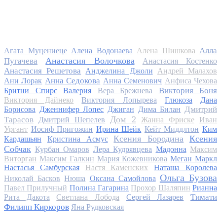
Алла
Агата Муцениеце
Алена Водонаева
Алена Шишкова
Анастасия Волочкова
Пугачева
Анастасия Костенко
Анастасия Решетова
Анджелина Джоли
Андрей Малахов
Анна Седокова
Ани Лорак
Анна Семенович
Анфиса Чехова
Виктория Боня
Бритни Спирс
Валерия
Вера Брежнева
Виктория Дайнеко
Виктория Лопырева
Глюкоза
Дана
Дмитрий
Борисова
Дженнифер Лопес
Джиган
Дима Билан
Дом 2
Тарасов
Дмитрий Шепелев
Жанна Фриске
Иван
Ургант
Иосиф Пригожин
Ирина Шейк
Кейт Миддлтон
Ким
Ксения Бородина
Ксения
Кардашьян
Кристина Асмус
Собчак
Курбан Омаров
Лера Кудрявцева
Мадонна
Максим
Виторган
Максим Галкин
Мария Кожевникова
Меган Маркл
Настасья Самбурская
Настя Каменских
Наташа Королева
Ольга Бузова
Николай Басков
Нюша
Оксана Самойлова
Павел Прилучный
Полина Гагарина
Прохор Шаляпин
Рианна
Тимати
Рита Дакота
Светлана Лобода
Сергей Лазарев
Филипп Киркоров
Яна Рудковская