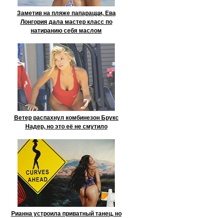
Заметив на пляже папарацци, Ева
Лонгория дала мастер класс по
натиранию себя маслом
Ветер распахнул комбинезон Брукс
Надер, но это её не смутило
Рианна устроила приватный танец, но