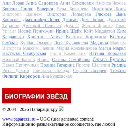
Анна Седокова
Ани Лорак
Анна Семенович
Анфиса Чехова
Виктория Боня
Бритни Спирс
Валерия
Вера Брежнева
Виктория Дайнеко
Виктория Лопырева
Глюкоза
Дана
Дмитрий
Борисова
Дженнифер Лопес
Джиган
Дима Билан
Дом 2
Тарасов
Дмитрий Шепелев
Жанна Фриске
Иван
Ургант
Иосиф Пригожин
Ирина Шейк
Кейт Миддлтон
Ким
Ксения Бородина
Ксения
Кардашьян
Кристина Асмус
Собчак
Курбан Омаров
Лера Кудрявцева
Мадонна
Максим
Виторган
Максим Галкин
Мария Кожевникова
Меган Маркл
Настасья Самбурская
Настя Каменских
Наташа Королева
Ольга Бузова
Николай Басков
Нюша
Оксана Самойлова
Павел Прилучный
Полина Гагарина
Прохор Шаляпин
Рианна
Тимати
Рита Дакота
Светлана Лобода
Сергей Лазарев
Филипп Киркоров
Яна Рудковская
© 2004 - 2026 Папарацци.ру
www.paparazzi.ru
– UGC (user generated content)
Информационно-развлекательное сообщество, где любой