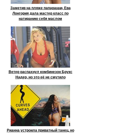
Заметив на пляже папарацци, Ева
Лонгория дала мастер класс по
натиранию себя маслом
Ветер распахнул комбинезон Брукс
Надер, но это её не смутило
Рианна устроила приватный танец, но