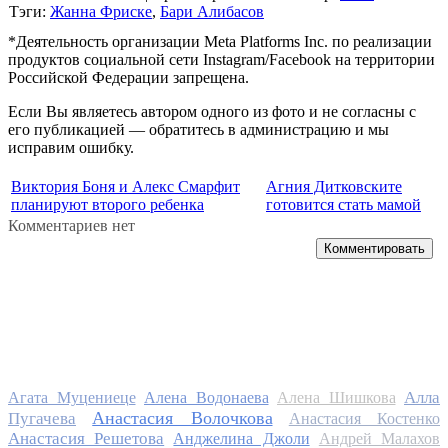
Тэги:
Жанна Фриске
,
Бари Алибасов
*Деятельность организации Meta Platforms Inc. по реализации
продуктов социальной сети Instagram/Facebook на территории
Российской Федерации запрещена.
Если Вы являетесь автором одного из фото и не согласны с
его публикацией — обратитесь в администрацию и мы
исправим ошибку.
Виктория Боня и Алекс Смарфит
Агния Дитковските
планируют второго ребенка
готовится стать мамой
Комментариев нет
Комментировать
Алла
Агата Муцениеце
Алена Водонаева
Алена Шишкова
Анастасия Волочкова
Пугачева
Анастасия Костенко
Анастасия Решетова
Анджелина Джоли
Андрей Малахов