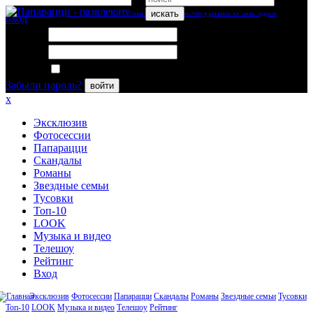
искать
вход
Логин:
Пароль:
Запомнить меня
Забыли пароль?
войти
x
Эксклюзив
Фотосессии
Папарацци
Скандалы
Романы
Звездные семьи
Тусовки
Топ-10
LOOK
Музыка и видео
Телешоу
Рейтинг
Вход
Эксклюзив
Фотосессии
Папарацци
Скандалы
Романы
Звездные семьи
Тусовки
Топ-10
LOOK
Музыка и видео
Телешоу
Рейтинг