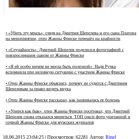
• «Убить эту мразь»: глядя на Дмитрия Шепелева и его сына Платона
на мероприятии, отец Жанны Фриске перешёл на крайности
• «Случайность»: Дмитрий Шепелев поделился фотографией с
повзрослевшим сыном от Жанны Фриске
• «Я ей особо ничем не могла быть полезной»: Надя Ручка
вспомнила про неловкую ситуацию с участием Жанны Фриске
• Отец Жанны Фриске объяснил, почему не судится с Дмитрием
Шепелевым за право видеть внука
• Отец Жанны Фриске рассказал, как развивалась ее болезнь
• «Уперся как бык»: отец Жанны Фриске посетовал, что Дмитрий
Шепелев снова отказался мириться. ТОП секси фото упитанной и
сочной Жанны Фриске для мужских журналов
18.06.2015 23:04:25
| Просмотров: 62281
Автор:
Rinel