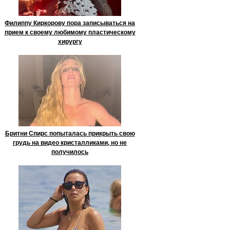
Филиппу Киркорову пора записываться на
прием к своему любимому пластическому
хирургу
Бритни Спирс попыталась прикрыть свою
грудь на видео кристалликами, но не
получилось