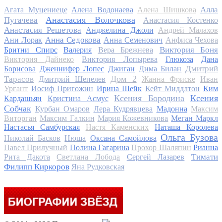
Алла
Агата Муцениеце
Алена Водонаева
Алена Шишкова
Анастасия Волочкова
Пугачева
Анастасия Костенко
Анастасия Решетова
Анджелина Джоли
Андрей Малахов
Анна Седокова
Ани Лорак
Анна Семенович
Анфиса Чехова
Виктория Боня
Бритни Спирс
Валерия
Вера Брежнева
Виктория Дайнеко
Виктория Лопырева
Глюкоза
Дана
Дмитрий
Борисова
Дженнифер Лопес
Джиган
Дима Билан
Дом 2
Тарасов
Дмитрий Шепелев
Жанна Фриске
Иван
Ургант
Иосиф Пригожин
Ирина Шейк
Кейт Миддлтон
Ким
Ксения Бородина
Ксения
Кардашьян
Кристина Асмус
Собчак
Курбан Омаров
Лера Кудрявцева
Мадонна
Максим
Виторган
Максим Галкин
Мария Кожевникова
Меган Маркл
Настасья Самбурская
Настя Каменских
Наташа Королева
Ольга Бузова
Николай Басков
Нюша
Оксана Самойлова
Павел Прилучный
Полина Гагарина
Прохор Шаляпин
Рианна
Тимати
Рита Дакота
Светлана Лобода
Сергей Лазарев
Филипп Киркоров
Яна Рудковская