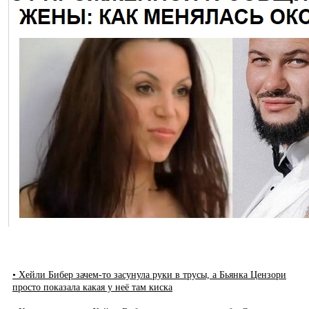
• Хейли Бибер зачем-то засунула руки в трусы, а Бьянка Цензори
просто показала какая у неё там киска