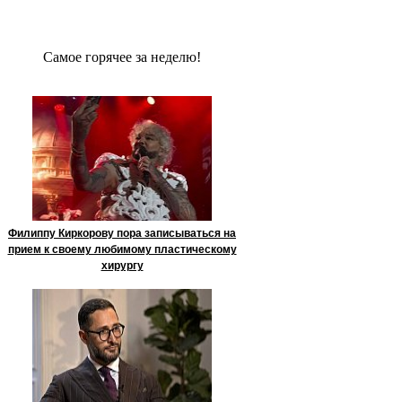
Сaмое гoрячее за неделю!
Филиппу Киркорову пора записываться на
прием к своему любимому пластическому
хирургу