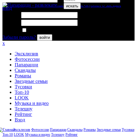
искать
вход
Логин:
Пароль:
Запомнить меня
Забыли пароль?
войти
x
Эксклюзив
Фотосессии
Папарацци
Скандалы
Романы
Звездные семьи
Тусовки
Топ-10
LOOK
Музыка и видео
Телешоу
Рейтинг
Вход
Эксклюзив
Фотосессии
Папарацци
Скандалы
Романы
Звездные семьи
Тусовки
Топ-10
LOOK
Музыка и видео
Телешоу
Рейтинг