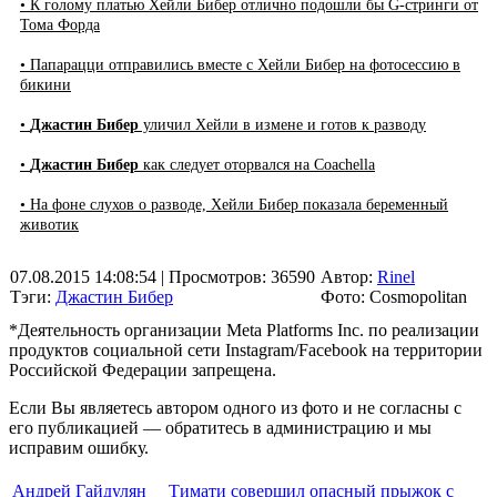
• К голому платью Хейли Бибер отлично подошли бы G-стринги от
Тома Форда
• Папарацци отправились вместе с Хейли Бибер на фотосессию в
бикини
•
Джастин Бибер
уличил Хейли в измене и готов к разводу
•
Джастин Бибер
как следует оторвался на Coachella
• На фоне слухов о разводе, Хейли Бибер показала беременный
животик
07.08.2015 14:08:54
| Просмотров: 36590
Автор:
Rinel
Тэги:
Джастин Бибер
Фото: Cosmopolitan
*Деятельность организации Meta Platforms Inc. по реализации
продуктов социальной сети Instagram/Facebook на территории
Российской Федерации запрещена.
Если Вы являетесь автором одного из фото и не согласны с
его публикацией — обратитесь в администрацию и мы
исправим ошибку.
Андрей Гайдулян
Тимати совершил опасный прыжок с