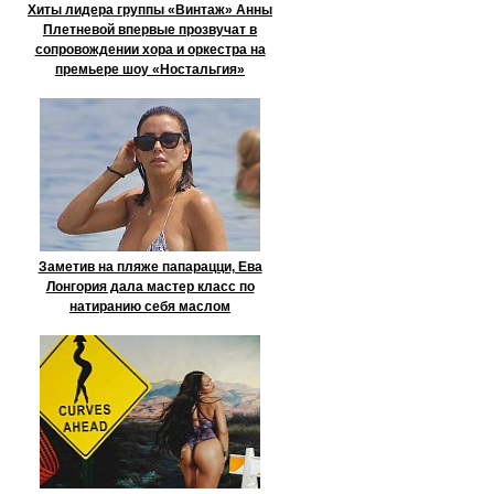
Хиты лидера группы «Винтаж» Анны
Плетневой впервые прозвучат в
сопровождении хора и оркестра на
премьере шоу «Ностальгия»
Заметив на пляже папарацци, Ева
Лонгория дала мастер класс по
натиранию себя маслом