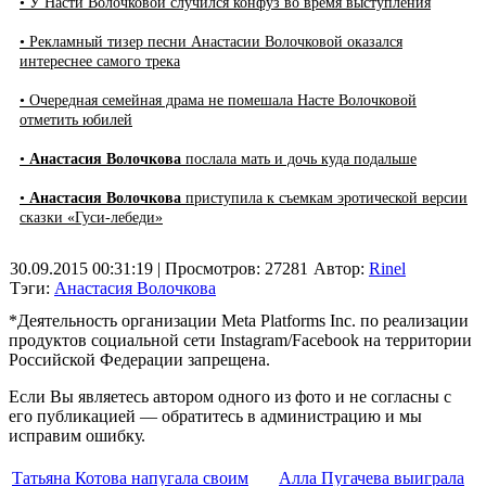
• У Насти Волочковой случился конфуз во время выступления
• Рекламный тизер песни Анастасии Волочковой оказался
интереснее самого трека
• Очередная семейная драма не помешала Насте Волочковой
отметить юбилей
•
Анастасия Волочкова
послала мать и дочь куда подальше
•
Анастасия Волочкова
приступила к съемкам эротической версии
сказки «Гуси-лебеди»
30.09.2015 00:31:19
| Просмотров: 27281
Автор:
Rinel
Тэги:
Анастасия Волочкова
*Деятельность организации Meta Platforms Inc. по реализации
продуктов социальной сети Instagram/Facebook на территории
Российской Федерации запрещена.
Если Вы являетесь автором одного из фото и не согласны с
его публикацией — обратитесь в администрацию и мы
исправим ошибку.
Татьяна Котова напугала своим
Алла Пугачева выиграла