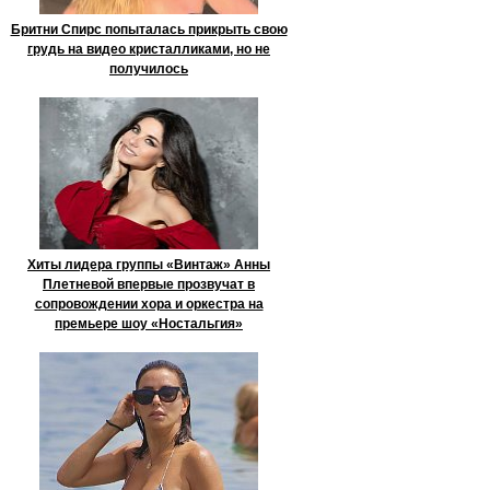
Бритни Спирс попыталась прикрыть свою
грудь на видео кристалликами, но не
получилось
Хиты лидера группы «Винтаж» Анны
Плетневой впервые прозвучат в
сопровождении хора и оркестра на
премьере шоу «Ностальгия»