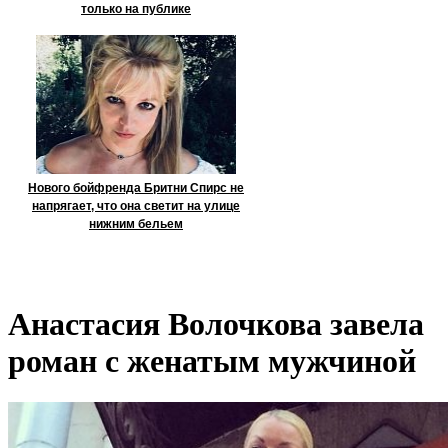
только на публике
Нового бойфренда Бритни Спирс не
напрягает, что она светит на улице
нижним бельем
Анастасия Волочкова завела
роман с женатым мужчиной