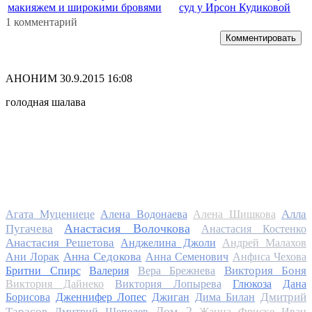
макияжем и широкими бровями
суд у Ирсон Кудиковой
1 комментарий
Комментировать
АНОНИМ
30.9.2015 16:08
голодная шалава
Алла
Агата Муцениеце
Алена Водонаева
Алена Шишкова
Анастасия Волочкова
Пугачева
Анастасия Костенко
Анастасия Решетова
Анджелина Джоли
Андрей Малахов
Анна Седокова
Ани Лорак
Анна Семенович
Анфиса Чехова
Виктория Боня
Бритни Спирс
Валерия
Вера Брежнева
Виктория Дайнеко
Виктория Лопырева
Глюкоза
Дана
Дмитрий
Борисова
Дженнифер Лопес
Джиган
Дима Билан
Дом 2
Тарасов
Дмитрий Шепелев
Жанна Фриске
Иван