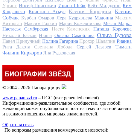
Ургант
Иосиф Пригожин
Ирина Шейк
Кейт Миддлтон
Ким
Ксения Бородина
Ксения
Кардашьян
Кристина Асмус
Собчак
Курбан Омаров
Лера Кудрявцева
Мадонна
Максим
Виторган
Максим Галкин
Мария Кожевникова
Меган Маркл
Настасья Самбурская
Настя Каменских
Наташа Королева
Ольга Бузова
Николай Басков
Нюша
Оксана Самойлова
Павел Прилучный
Полина Гагарина
Прохор Шаляпин
Рианна
Тимати
Рита Дакота
Светлана Лобода
Сергей Лазарев
Филипп Киркоров
Яна Рудковская
© 2004 - 2026 Папарацци.ру
www.paparazzi.ru
– UGC (user generated content)
Информационно-развлекательное сообщество, где любой
желающий может опубликовать пост на тему о частной жизни
и взаимоотношениях мировых знаменитостей.
Обратная связь
| По вопросам размещения коммерческих новостей: