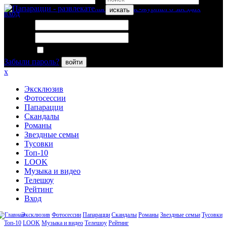
искать
вход
Логин:
Пароль:
Запомнить меня
Забыли пароль?
войти
x
Эксклюзив
Фотосессии
Папарацци
Скандалы
Романы
Звездные семьи
Тусовки
Топ-10
LOOK
Музыка и видео
Телешоу
Рейтинг
Вход
Эксклюзив
Фотосессии
Папарацци
Скандалы
Романы
Звездные семьи
Тусовки
Топ-10
LOOK
Музыка и видео
Телешоу
Рейтинг