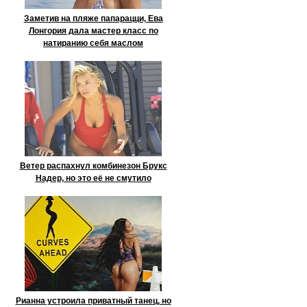
Заметив на пляже папарацци, Ева
Лонгория дала мастер класс по
натиранию себя маслом
Ветер распахнул комбинезон Брукс
Надер, но это её не смутило
Рианна устроила приватный танец, но