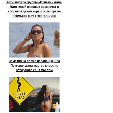
Хиты лидера группы «Винтаж» Анны
Плетневой впервые прозвучат в
сопровождении хора и оркестра на
премьере шоу «Ностальгия»
Заметив на пляже папарацци, Ева
Лонгория дала мастер класс по
натиранию себя маслом