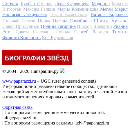
Собчак
Курбан Омаров
Лера Кудрявцева
Мадонна
Максим
Виторган
Максим Галкин
Мария Кожевникова
Меган Маркл
Настасья Самбурская
Настя Каменских
Наташа Королева
Ольга Бузова
Николай Басков
Нюша
Оксана Самойлова
Павел Прилучный
Полина Гагарина
Прохор Шаляпин
Рианна
Тимати
Рита Дакота
Светлана Лобода
Сергей Лазарев
Филипп Киркоров
Яна Рудковская
© 2004 - 2026 Папарацци.ру
www.paparazzi.ru
– UGC (user generated content)
Информационно-развлекательное сообщество, где любой
желающий может опубликовать пост на тему о частной жизни
и взаимоотношениях мировых знаменитостей.
Обратная связь
| По вопросам размещения коммерческих новостей:
info@paparazzi.ru
| По вопросам размещения рекламы: adv@paparazzi.ru