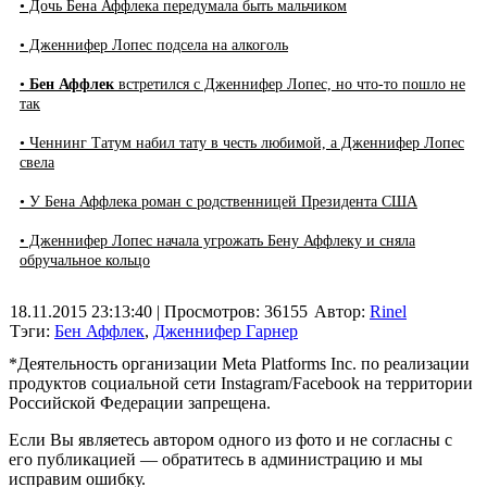
• Дочь Бена Аффлека передумала быть мальчиком
• Дженнифер Лопес подсела на алкоголь
•
Бен Аффлек
встретился с Дженнифер Лопес, но что-то пошло не
так
• Ченнинг Татум набил тату в честь любимой, а Дженнифер Лопес
свела
• У Бена Аффлека роман с родственницей Президента США
• Дженнифер Лопес начала угрожать Бену Аффлеку и сняла
обручальное кольцо
18.11.2015 23:13:40
| Просмотров: 36155
Автор:
Rinel
Тэги:
Бен Аффлек
,
Дженнифер Гарнер
*Деятельность организации Meta Platforms Inc. по реализации
продуктов социальной сети Instagram/Facebook на территории
Российской Федерации запрещена.
Если Вы являетесь автором одного из фото и не согласны с
его публикацией — обратитесь в администрацию и мы
исправим ошибку.