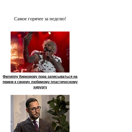
Сaмое гoрячее за неделю!
Филиппу Киркорову пора записываться на
прием к своему любимому пластическому
хирургу