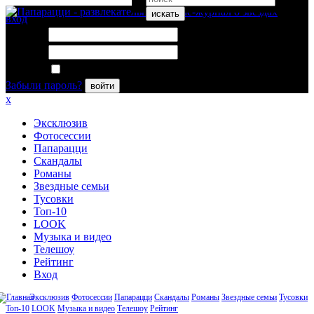
искать
вход
Логин:
Пароль:
Запомнить меня
Забыли пароль?
войти
x
Эксклюзив
Фотосессии
Папарацци
Скандалы
Романы
Звездные семьи
Тусовки
Топ-10
LOOK
Музыка и видео
Телешоу
Рейтинг
Вход
Эксклюзив
Фотосессии
Папарацци
Скандалы
Романы
Звездные семьи
Тусовки
Топ-10
LOOK
Музыка и видео
Телешоу
Рейтинг