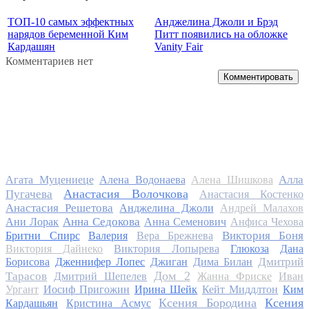
ТОП-10 самых эффектных
Анджелина Джоли и Брэд
нарядов беременной Ким
Питт появились на обложке
Кардашян
Vanity Fair
Комментариев нет
Комментировать
Алла
Агата Муцениеце
Алена Водонаева
Алена Шишкова
Анастасия Волочкова
Пугачева
Анастасия Костенко
Анастасия Решетова
Анджелина Джоли
Андрей Малахов
Анна Седокова
Ани Лорак
Анна Семенович
Анфиса Чехова
Виктория Боня
Бритни Спирс
Валерия
Вера Брежнева
Виктория Дайнеко
Виктория Лопырева
Глюкоза
Дана
Дмитрий
Борисова
Дженнифер Лопес
Джиган
Дима Билан
Дом 2
Тарасов
Дмитрий Шепелев
Жанна Фриске
Иван
Ургант
Иосиф Пригожин
Ирина Шейк
Кейт Миддлтон
Ким
Ксения Бородина
Ксения
Кардашьян
Кристина Асмус