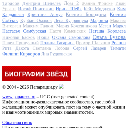
Дом 2
Тарасов
Дмитрий Шепелев
Жанна Фриске
Иван
Ургант
Иосиф Пригожин
Ирина Шейк
Кейт Миддлтон
Ким
Ксения Бородина
Ксения
Кардашьян
Кристина Асмус
Собчак
Курбан Омаров
Лера Кудрявцева
Мадонна
Максим
Виторган
Максим Галкин
Мария Кожевникова
Меган Маркл
Настасья Самбурская
Настя Каменских
Наташа Королева
Ольга Бузова
Николай Басков
Нюша
Оксана Самойлова
Павел Прилучный
Полина Гагарина
Прохор Шаляпин
Рианна
Тимати
Рита Дакота
Светлана Лобода
Сергей Лазарев
Филипп Киркоров
Яна Рудковская
© 2004 - 2026 Папарацци.ру
www.paparazzi.ru
– UGC (user generated content)
Информационно-развлекательное сообщество, где любой
желающий может опубликовать пост на тему о частной жизни
и взаимоотношениях мировых знаменитостей.
Обратная связь
| По вопросам размещения коммерческих новостей: