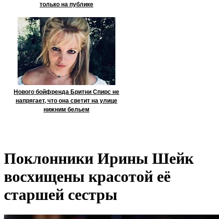
только на публике
Нового бойфренда Бритни Спирс не
напрягает, что она светит на улице
нижним бельем
Поклонники Ирины Шейк
восхищены красотой её
старшей сестры