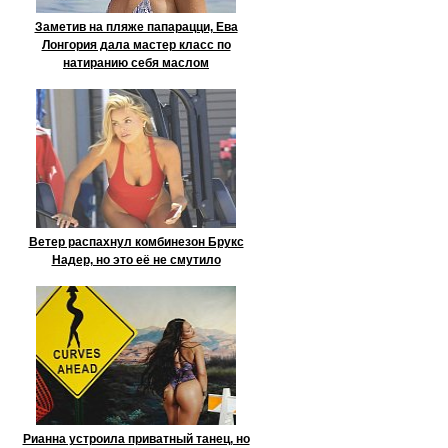
Заметив на пляже папарацци, Ева
Лонгория дала мастер класс по
натиранию себя маслом
Ветер распахнул комбинезон Брукс
Надер, но это её не смутило
Рианна устроила приватный танец, но