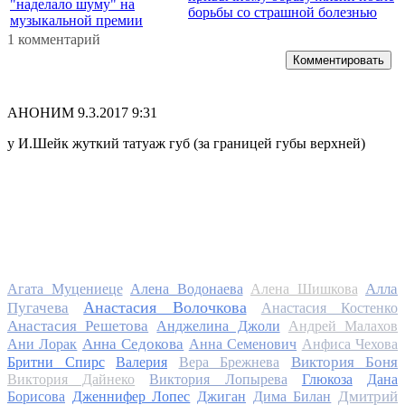
"наделало шуму" на
борьбы со страшной болезнью
музыкальной премии
1 комментарий
Комментировать
АНОНИМ
9.3.2017 9:31
у И.Шейк жуткий татуаж губ (за границей губы верхней)
Алла
Агата Муцениеце
Алена Водонаева
Алена Шишкова
Анастасия Волочкова
Пугачева
Анастасия Костенко
Анастасия Решетова
Анджелина Джоли
Андрей Малахов
Анна Седокова
Ани Лорак
Анна Семенович
Анфиса Чехова
Виктория Боня
Бритни Спирс
Валерия
Вера Брежнева
Виктория Дайнеко
Виктория Лопырева
Глюкоза
Дана
Дмитрий
Борисова
Дженнифер Лопес
Джиган
Дима Билан