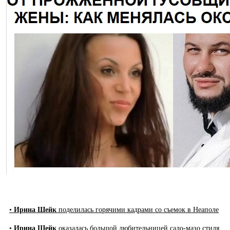
•
Ирина Шейк
поделилась горячими кадрами со съемок в Неаполе
•
Ирина Шейк
оказалась большой любительницей садо-мазо стиля