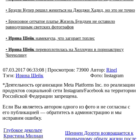
• Брэдли Купер решил жениться на Джиджи Хадид, но это не точно
• Бронзовое сетчатое платье Жизель Бундхен не оставило
равнодушным светских фотографов
•
Ирина Шейк
намекнула, что загорает топлес
•
Ирина Шейк
перевоплотилась на Хеллоуин в порноактрису
Чиччолину
07.03.2017 06:33:08
| Просмотров: 73900
Автор:
Rinel
Тэги:
Ирина Шейк
Фото: Instagram
*Деятельность организации Meta Platforms Inc. по реализации
продуктов социальной сети Instagram/Facebook на территории
Российской Федерации запрещена.
Если Вы являетесь автором одного из фото и не согласны с
его публикацией — обратитесь в администрацию и мы
исправим ошибку.
Глубокое декольте
Шеннен Доэрти возвращается к
Кристина Милиан
привычному образу жизни после