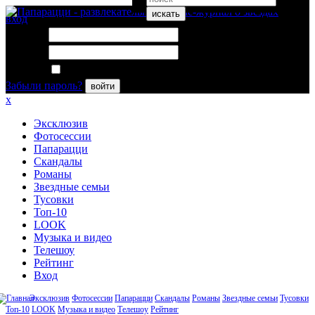
искать
вход
Логин:
Пароль:
Запомнить меня
Забыли пароль?
войти
x
Эксклюзив
Фотосессии
Папарацци
Скандалы
Романы
Звездные семьи
Тусовки
Топ-10
LOOK
Музыка и видео
Телешоу
Рейтинг
Вход
Эксклюзив
Фотосессии
Папарацци
Скандалы
Романы
Звездные семьи
Тусовки
Топ-10
LOOK
Музыка и видео
Телешоу
Рейтинг