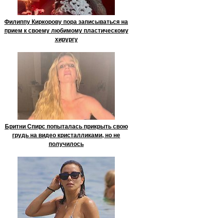
Филиппу Киркорову пора записываться на
прием к своему любимому пластическому
хирургу
Бритни Спирс попыталась прикрыть свою
грудь на видео кристалликами, но не
получилось