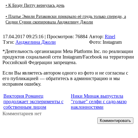
• К Брэду Питту вернулась дочь
• Платье Эмили Ратаковски прикрыло её грудь только спереди, а
Сидни Суини скопировала Анджелину Джоли
17.04.2017 09:25:16
| Просмотров: 76884
Автор:
Rinel
Тэги:
Анджелина Джоли
Фото: Instagram
*Деятельность организации Meta Platforms Inc. по реализации
продуктов социальной сети Instagram/Facebook на территории
Российской Федерации запрещена.
Если Вы являетесь автором одного из фото и не согласны с
его публикацией — обратитесь в администрацию и мы
исправим ошибку.
Виктория Романец
Ники Минаж выпустила
продолжает эксперименты с
"голые" селфи с садо-мазо
собственным лицом
наклонностями
Комментариев нет
Комментировать