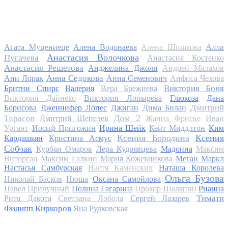
Алла
Агата Муцениеце
Алена Водонаева
Алена Шишкова
Анастасия Волочкова
Пугачева
Анастасия Костенко
Анастасия Решетова
Анджелина Джоли
Андрей Малахов
Анна Седокова
Ани Лорак
Анна Семенович
Анфиса Чехова
Виктория Боня
Бритни Спирс
Валерия
Вера Брежнева
Виктория Дайнеко
Виктория Лопырева
Глюкоза
Дана
Дмитрий
Борисова
Дженнифер Лопес
Джиган
Дима Билан
Дом 2
Тарасов
Дмитрий Шепелев
Жанна Фриске
Иван
Ургант
Иосиф Пригожин
Ирина Шейк
Кейт Миддлтон
Ким
Ксения Бородина
Ксения
Кардашьян
Кристина Асмус
Собчак
Курбан Омаров
Лера Кудрявцева
Мадонна
Максим
Виторган
Максим Галкин
Мария Кожевникова
Меган Маркл
Настасья Самбурская
Настя Каменских
Наташа Королева
Ольга Бузова
Николай Басков
Нюша
Оксана Самойлова
Павел Прилучный
Полина Гагарина
Прохор Шаляпин
Рианна
Тимати
Рита Дакота
Светлана Лобода
Сергей Лазарев
Филипп Киркоров
Яна Рудковская