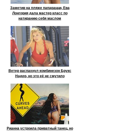
Заметив на пляже папарацци, Ева
Лонгория дала мастер класс по
натиранию себя маслом
Ветер распахнул комбинезон Брукс
Надер, но это её не смутило
Рианна устроила приватный танец, но