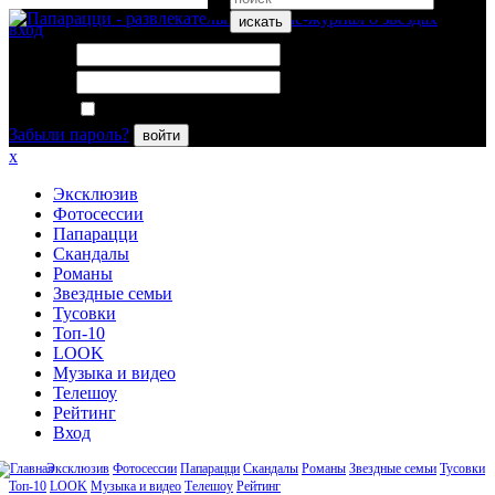
искать
вход
Логин:
Пароль:
Запомнить меня
Забыли пароль?
войти
x
Эксклюзив
Фотосессии
Папарацци
Скандалы
Романы
Звездные семьи
Тусовки
Топ-10
LOOK
Музыка и видео
Телешоу
Рейтинг
Вход
Эксклюзив
Фотосессии
Папарацци
Скандалы
Романы
Звездные семьи
Тусовки
Топ-10
LOOK
Музыка и видео
Телешоу
Рейтинг