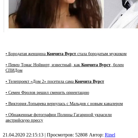
• Бородатая женщина
Кончита Вурст
стала бородатым мужиком
• Певец Томас Нойвирт, известный, как
Кончита Вурст
, болен
СПИДом
• Телепроект «Дом 2» посетила сама
Кончита Вурст
• Семен Фролов решил сменить ориентацию
• Виктория Лопырева вернулась с Мальдив с новым кавалером
• Обнаженные фотографии Полины Гагариной украсили
австрийскую прессу
21.04.2020 22:15:13
| Просмотров: 52808
Автор:
Rinel