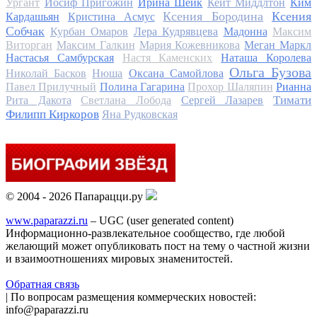
Ургант
Иосиф Пригожин
Ирина Шейк
Кейт Миддлтон
Ким
Ксения Бородина
Ксения
Кардашьян
Кристина Асмус
Собчак
Курбан Омаров
Лера Кудрявцева
Мадонна
Максим
Виторган
Максим Галкин
Мария Кожевникова
Меган Маркл
Настасья Самбурская
Настя Каменских
Наташа Королева
Ольга Бузова
Николай Басков
Нюша
Оксана Самойлова
Павел Прилучный
Полина Гагарина
Прохор Шаляпин
Рианна
Тимати
Рита Дакота
Светлана Лобода
Сергей Лазарев
Филипп Киркоров
Яна Рудковская
© 2004 - 2026 Папарацци.ру
www.paparazzi.ru
– UGC (user generated content)
Информационно-развлекательное сообщество, где любой
желающий может опубликовать пост на тему о частной жизни
и взаимоотношениях мировых знаменитостей.
Обратная связь
| По вопросам размещения коммерческих новостей:
info@paparazzi.ru