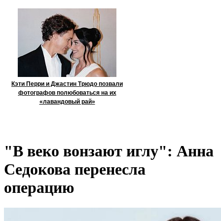
Кэти Перри и Джастин Трюдо позвали
фотографов полюбоваться на их
«лавандовый рай»
"В веко вонзают иглу": Анна
Седокова перенесла
операцию