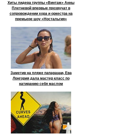
Хиты лидера группы «Винтаж» Анны
Плетневой впервые прозвучат в
сопровождении хора и оркестра на
премьере шоу «Ностальгия»
Заметив на пляже папарацци, Ева
Лонгория дала мастер класс по
натиранию себя маслом