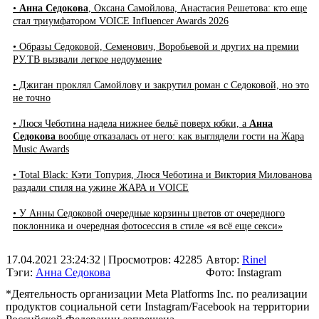
•
Анна Седокова
, Оксана Самойлова, Анастасия Решетова: кто еще
стал триумфатором VOICE Influencer Awards 2026
• Образы Седоковой, Семенович, Воробьевой и других на премии
РУ.ТВ вызвали легкое недоумение
• Джиган проклял Самойлову и закрутил роман с Седоковой, но это
не точно
• Люся Чеботина надела нижнее бельё поверх юбки, а
Анна
Седокова
вообще отказалась от него: как выглядели гости на Жара
Music Awards
• Total Black: Кэти Топурия, Люся Чеботина и Виктория Милованова
раздали стиля на ужине ЖАРА и VOICE
• У Анны Седоковой очередные корзины цветов от очередного
поклонника и очередная фотосессия в стиле «я всё еще секси»
17.04.2021 23:24:32
| Просмотров: 42285
Автор:
Rinel
Тэги:
Анна Седокова
Фото: Instagram
*Деятельность организации Meta Platforms Inc. по реализации
продуктов социальной сети Instagram/Facebook на территории