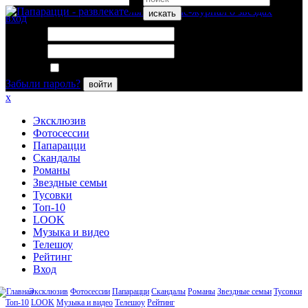
искать
вход
Логин:
Пароль:
Запомнить меня
Забыли пароль?
войти
x
Эксклюзив
Фотосессии
Папарацци
Скандалы
Романы
Звездные семьи
Тусовки
Топ-10
LOOK
Музыка и видео
Телешоу
Рейтинг
Вход
Эксклюзив
Фотосессии
Папарацци
Скандалы
Романы
Звездные семьи
Тусовки
Топ-10
LOOK
Музыка и видео
Телешоу
Рейтинг