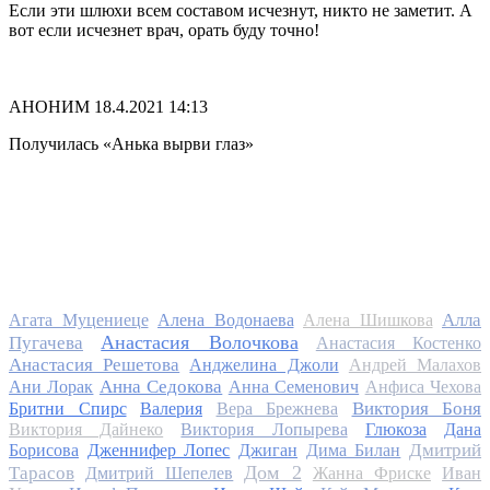
Если эти шлюхи всем составом исчезнут, никто не заметит. А
вот если исчезнет врач, орать буду точно!
АНОНИМ
18.4.2021 14:13
Получилась «Анька вырви глаз»
Алла
Агата Муцениеце
Алена Водонаева
Алена Шишкова
Анастасия Волочкова
Пугачева
Анастасия Костенко
Анастасия Решетова
Анджелина Джоли
Андрей Малахов
Анна Седокова
Ани Лорак
Анна Семенович
Анфиса Чехова
Виктория Боня
Бритни Спирс
Валерия
Вера Брежнева
Виктория Дайнеко
Виктория Лопырева
Глюкоза
Дана
Дмитрий
Борисова
Дженнифер Лопес
Джиган
Дима Билан
Дом 2
Тарасов
Дмитрий Шепелев
Жанна Фриске
Иван