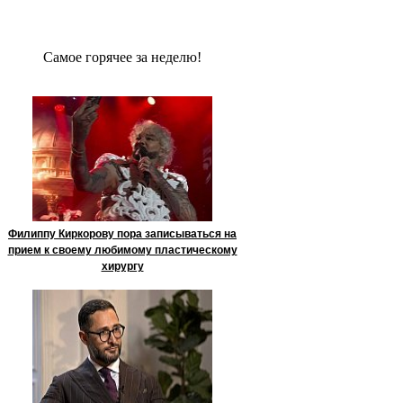
Сaмое гoрячее за неделю!
Филиппу Киркорову пора записываться на
прием к своему любимому пластическому
хирургу