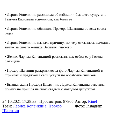
• Лариса Копенкина рассказала об избиении бывшего супруга, а
Татьяна Васильева вспомнила, как били ее
• Лариса Копенкина обвинила Прохора Шаляпина во всех своих
бедах
• Лариса Копенкина назвала причину, почему отказалась выходить
замуж за своего жениха Василия Райского
• Жених Ларисы Копенкиной рассказал, как отбил ее у Гогена
Солнцева
• Прохор Шаляпин раскритиковал фото Ларисы Копенкиной в
стрингах и предложил свои услуги по обработке снимков
• Бывшая жена Прохора Шаляпина Лариса Капенкина ответила,
почему не пришла на свою свадьбу с молодым депутатом
24.10.2021 17:28:33
| Просмотров: 87805
Автор:
Rinel
Тэги:
Лариса Копёнкина
,
Прохор
Фото: Instagram
Шаляпин