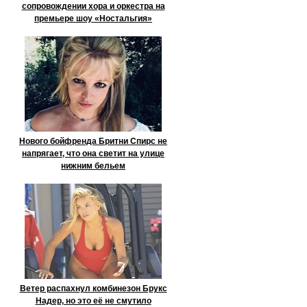
сопровождении хора и оркестра на
премьере шоу «Ностальгия»
Нового бойфренда Бритни Спирс не
напрягает, что она светит на улице
нижним бельем
Ветер распахнул комбинезон Брукс
Надер, но это её не смутило