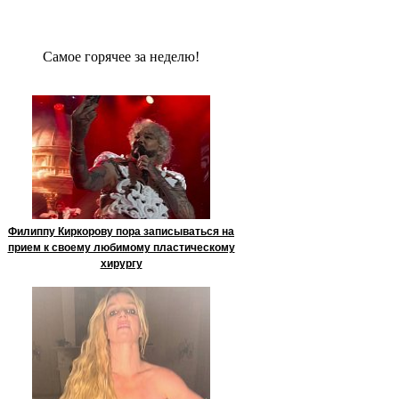
Сaмое гoрячее за неделю!
Филиппу Киркорову пора записываться на
прием к своему любимому пластическому
хирургу