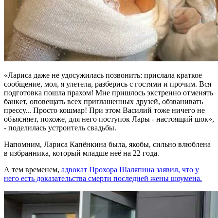
«Лариса даже не удосужилась позвонить: прислала краткое
сообщение, мол, я улетела, разберись с гостями и прочим. Вся
подготовка пошла прахом! Мне пришлось экстренно отменять
банкет, оповещать всех приглашенных друзей, обзванивать
прессу... Просто кошмар! При этом Василий тоже ничего не
объясняет, похоже, для него поступок Лары - настоящий шок»,
- поделилась устроитель свадьбы.
Напомним, Лариса Капёнкина была, якобы, сильно влюблена
в избранника, который младше неё на 22 года.
А тем временем,
адвокат Прохора Шаляпина заявил, что у
него есть доказательства смерти последней жены шоумена.