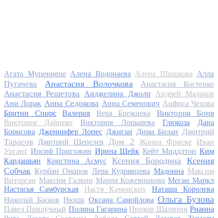
Алла
Агата Муцениеце
Алена Водонаева
Алена Шишкова
Анастасия Волочкова
Пугачева
Анастасия Костенко
Анастасия Решетова
Анджелина Джоли
Андрей Малахов
Анна Седокова
Ани Лорак
Анна Семенович
Анфиса Чехова
Виктория Боня
Бритни Спирс
Валерия
Вера Брежнева
Виктория Дайнеко
Виктория Лопырева
Глюкоза
Дана
Дмитрий
Борисова
Дженнифер Лопес
Джиган
Дима Билан
Дом 2
Тарасов
Дмитрий Шепелев
Жанна Фриске
Иван
Ургант
Иосиф Пригожин
Ирина Шейк
Кейт Миддлтон
Ким
Ксения Бородина
Ксения
Кардашьян
Кристина Асмус
Собчак
Курбан Омаров
Лера Кудрявцева
Мадонна
Максим
Виторган
Максим Галкин
Мария Кожевникова
Меган Маркл
Настасья Самбурская
Настя Каменских
Наташа Королева
Ольга Бузова
Николай Басков
Нюша
Оксана Самойлова
Павел Прилучный
Полина Гагарина
Прохор Шаляпин
Рианна