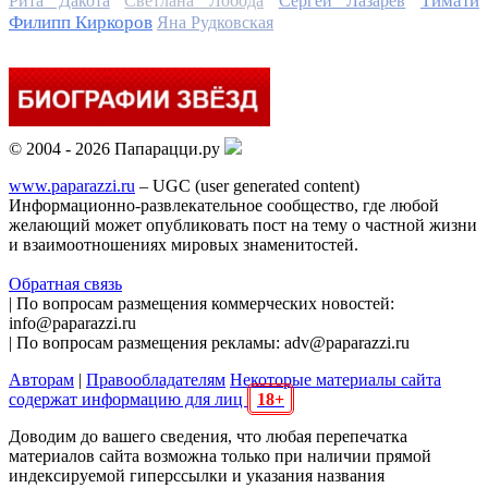
Тимати
Рита Дакота
Светлана Лобода
Сергей Лазарев
Филипп Киркоров
Яна Рудковская
© 2004 - 2026 Папарацци.ру
www.paparazzi.ru
– UGC (user generated content)
Информационно-развлекательное сообщество, где любой
желающий может опубликовать пост на тему о частной жизни
и взаимоотношениях мировых знаменитостей.
Обратная связь
| По вопросам размещения коммерческих новостей:
info@paparazzi.ru
| По вопросам размещения рекламы: adv@paparazzi.ru
Авторам
|
Правообладателям
Некоторые материалы сайта
содержат информацию для лиц
18+
Доводим до вашего сведения, что любая перепечатка
материалов сайта возможна только при наличии прямой
индексируемой гиперссылки и указания названия