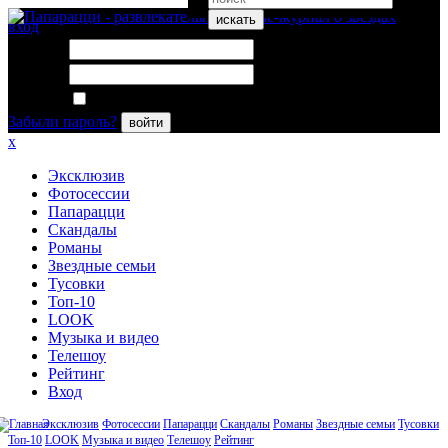
искать
вход
Логин:
Пароль:
Запомнить меня
Забыли пароль?
войти
x
Эксклюзив
Фотосессии
Папарацци
Скандалы
Романы
Звездные семьи
Тусовки
Топ-10
LOOK
Музыка и видео
Телешоу
Рейтинг
Вход
Эксклюзив
Фотосессии
Папарацци
Скандалы
Романы
Звездные семьи
Тусовки
Топ-10
LOOK
Музыка и видео
Телешоу
Рейтинг