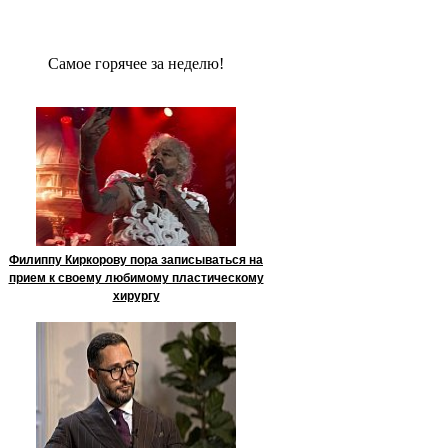
Сaмое гoрячее за неделю!
Филиппу Киркорову пора записываться на
прием к своему любимому пластическому
хирургу