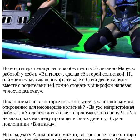
Но вот теперь певица решила обеспечить 16-летнюю Марусю
работой у себя в «Винтаже», сделав её второй солисткой. На
ближайшем музыкальном фестивале в Сочи девочка будет
вместе с родительницей томно стонать в микрофон напевая
«плохую девочку».
Поклонники не в восторге от такой затеи, уж не слишком ли
откровенно для несовершеннолетней? «Да уж, непристойная
работа», «А оденете дочь тоже ка прошмандэ на сцену?», «Уж
не знают, как на сцену протащить своих детей», - бурчат
поклонники «Винтажа».
Но и задумку Анны понять можно, возраст берет своё и скоро