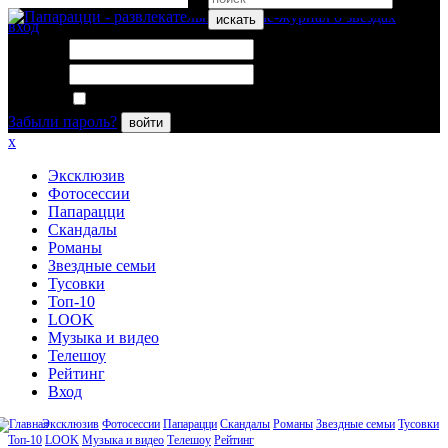
искать
вход
Логин:
Пароль:
Запомнить меня
Забыли пароль?
войти
x
Эксклюзив
Фотосессии
Папарацци
Скандалы
Романы
Звездные семьи
Тусовки
Топ-10
LOOK
Музыка и видео
Телешоу
Рейтинг
Вход
Эксклюзив
Фотосессии
Папарацци
Скандалы
Романы
Звездные семьи
Тусовки
Топ-10
LOOK
Музыка и видео
Телешоу
Рейтинг