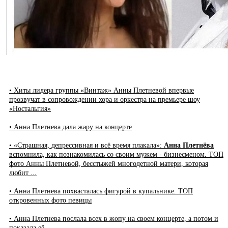
• Хиты лидера группы «Винтаж» Анны Плетневой впервые
прозвучат в сопровождении хора и оркестра на премьере шоу
«Ностальгия»
• Анна Плетнева дала жару на концерте
• «Страшная, депрессивная и всё время плакала»:
Анна Плетнёва
вспомнила, как познакомилась со своим мужем - бизнесменом. ТОП
фото Анны Плетневой, бесстыжей многодетной матери, которая
любит ...
• Анна Плетнева похвасталась фигурой в купальнике. ТОП
откровенных фото певицы
• Анна Плетнева послала всех в жопу на своем концерте, а потом и
показала её