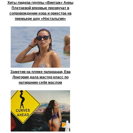
Хиты лидера группы «Винтаж» Анны
Плетневой впервые прозвучат в
сопровождении хора и оркестра на
премьере шоу «Ностальгия»
Заметив на пляже папарацци, Ева
Лонгория дала мастер класс по
натиранию себя маслом