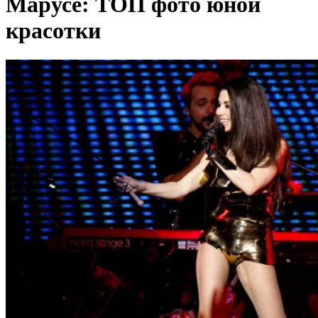
Марусе: ТОП фото юной
красотки