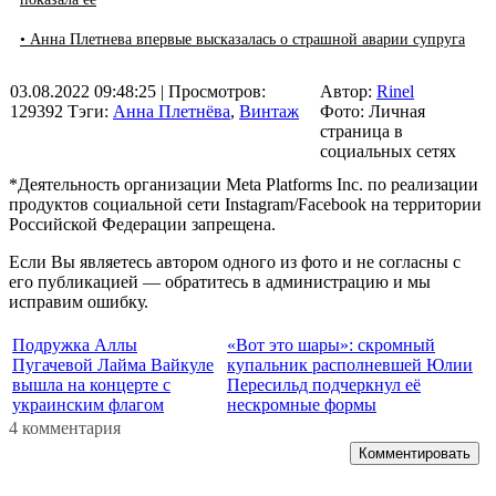
• Анна Плетнева впервые высказалась о страшной аварии супруга
03.08.2022 09:48:25
| Просмотров:
Автор:
Rinel
129392
Тэги:
Анна Плетнёва
,
Винтаж
Фото: Личная
страница в
социальных сетях
*Деятельность организации Meta Platforms Inc. по реализации
продуктов социальной сети Instagram/Facebook на территории
Российской Федерации запрещена.
Если Вы являетесь автором одного из фото и не согласны с
его публикацией — обратитесь в администрацию и мы
исправим ошибку.
Подружка Аллы
«Вот это шары»: скромный
Пугачевой Лайма Вайкуле
купальник располневшей Юлии
вышла на концерте с
Пересильд подчеркнул её
украинским флагом
нескромные формы
4 комментария
Комментировать