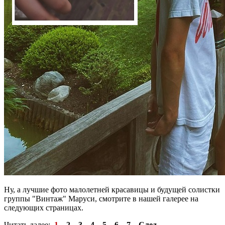
Ну, а лучшие фото малолетней красавицы и будущей солистки
группы "Винтаж" Маруси, смотрите в нашей галерее на
следующих страницах.
Читать далее:
1
2
3
4
5
6
7
След.→