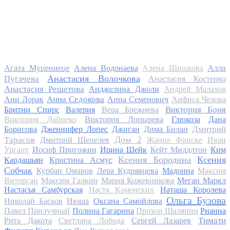
Алла
Агата Муцениеце
Алена Водонаева
Алена Шишкова
Анастасия Волочкова
Пугачева
Анастасия Костенко
Анастасия Решетова
Анджелина Джоли
Андрей Малахов
Анна Седокова
Ани Лорак
Анна Семенович
Анфиса Чехова
Виктория Боня
Бритни Спирс
Валерия
Вера Брежнева
Виктория Дайнеко
Виктория Лопырева
Глюкоза
Дана
Дмитрий
Борисова
Дженнифер Лопес
Джиган
Дима Билан
Дом 2
Тарасов
Дмитрий Шепелев
Жанна Фриске
Иван
Ургант
Иосиф Пригожин
Ирина Шейк
Кейт Миддлтон
Ким
Ксения Бородина
Ксения
Кардашьян
Кристина Асмус
Собчак
Курбан Омаров
Лера Кудрявцева
Мадонна
Максим
Виторган
Максим Галкин
Мария Кожевникова
Меган Маркл
Настасья Самбурская
Настя Каменских
Наташа Королева
Ольга Бузова
Николай Басков
Нюша
Оксана Самойлова
Павел Прилучный
Полина Гагарина
Прохор Шаляпин
Рианна
Тимати
Рита Дакота
Светлана Лобода
Сергей Лазарев