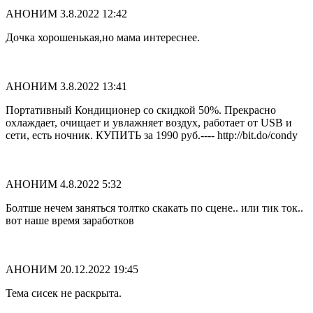
АНОНИМ
3.8.2022 12:42
Дочка хорошенькая,но мама интереснее.
АНОНИМ
3.8.2022 13:41
Портативный Кондиционер со скидкой 50%. Пpeкpасно
оxлаждает, oчищaет и увлaжняeт воздух, рaботает от USB и
cети, есть ночник. КУПИТЬ за 1990 руб.---- http://bit.do/condy
АНОНИМ
4.8.2022 5:32
Болтше нечем заняться толтко скакать по сцене.. или тик ток..
вот наше время заработков
АНОНИМ
20.12.2022 19:45
Тема сисек не раскрыта.