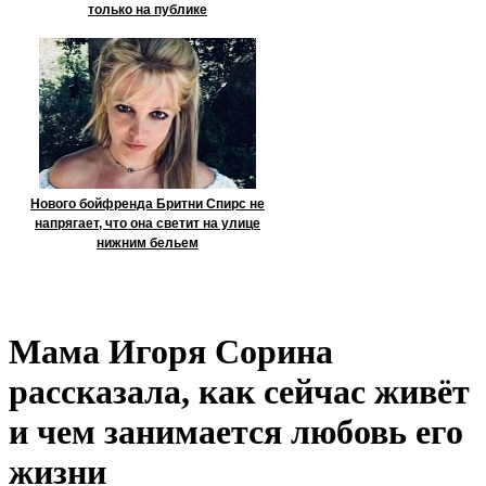
только на публике
Нового бойфренда Бритни Спирс не
напрягает, что она светит на улице
нижним бельем
Мама Игоря Сорина
рассказала, как сейчас живёт
и чем занимается любовь его
жизни