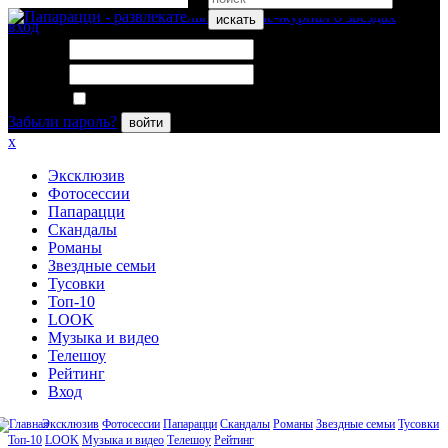
искать
вход
Логин:
Пароль:
Запомнить меня
Забыли пароль?
войти
x
Эксклюзив
Фотосессии
Папарацци
Скандалы
Романы
Звездные семьи
Тусовки
Топ-10
LOOK
Музыка и видео
Телешоу
Рейтинг
Вход
Эксклюзив
Фотосессии
Папарацци
Скандалы
Романы
Звездные семьи
Тусовки
Топ-10
LOOK
Музыка и видео
Телешоу
Рейтинг