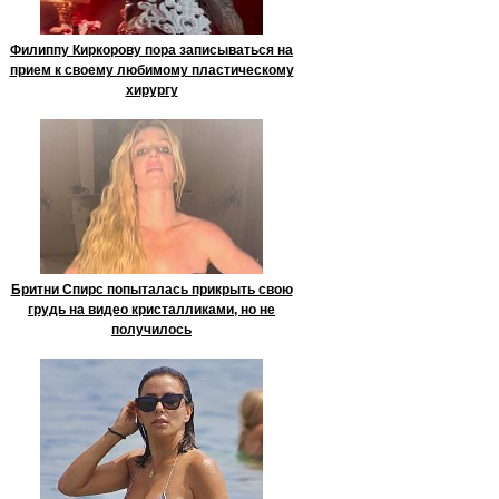
Филиппу Киркорову пора записываться на
прием к своему любимому пластическому
хирургу
Бритни Спирс попыталась прикрыть свою
грудь на видео кристалликами, но не
получилось