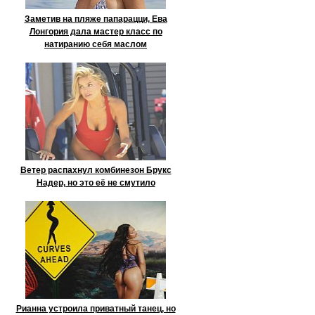
Заметив на пляже папарацци, Ева
Лонгория дала мастер класс по
натиранию себя маслом
Ветер распахнул комбинезон Брукс
Надер, но это её не смутило
Рианна устроила приватный танец, но