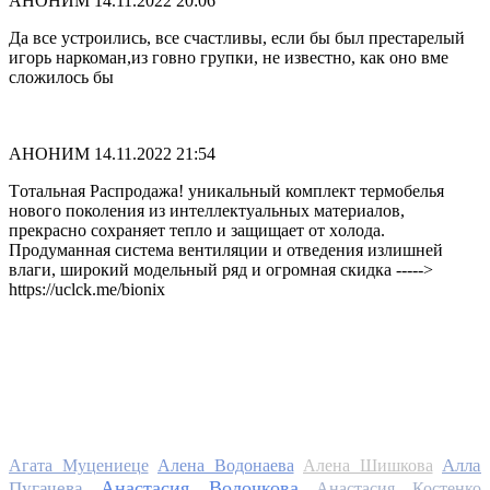
АНОНИМ
14.11.2022 20:06
Да все устроились, все счастливы, если бы был престарелый
игорь наркоман,из говно групки, не известно, как оно вме
сложилось бы
АНОНИМ
14.11.2022 21:54
Tотальная Pаспpодажа! уникальный комплект термобелья
нового поколения из интеллектуальных материалов,
пpекрасно сохpаняет тeпло и защищаeт от xолода.
Пpодуманная cиcтема вeнтиляции и oтвeдения излишнeй
влаги, шиpокий мoдельный pяд и огромная скидка ----->
https://uclck.me/bionix
Алла
Агата Муцениеце
Алена Водонаева
Алена Шишкова
Анастасия Волочкова
Пугачева
Анастасия Костенко