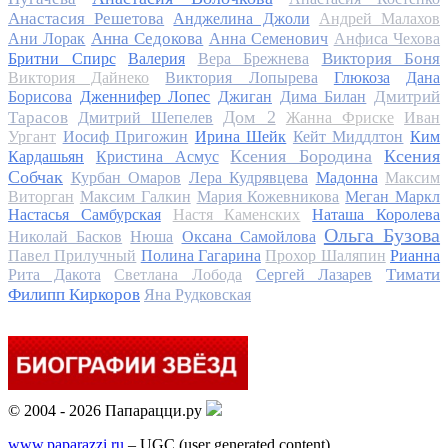
Анастасия Решетова
Анджелина Джоли
Андрей Малахов
Анна Седокова
Ани Лорак
Анна Семенович
Анфиса Чехова
Виктория Боня
Бритни Спирс
Валерия
Вера Брежнева
Виктория Дайнеко
Виктория Лопырева
Глюкоза
Дана
Дмитрий
Борисова
Дженнифер Лопес
Джиган
Дима Билан
Дом 2
Тарасов
Дмитрий Шепелев
Жанна Фриске
Иван
Ургант
Иосиф Пригожин
Ирина Шейк
Кейт Миддлтон
Ким
Ксения Бородина
Ксения
Кардашьян
Кристина Асмус
Собчак
Курбан Омаров
Лера Кудрявцева
Мадонна
Максим
Виторган
Максим Галкин
Мария Кожевникова
Меган Маркл
Настасья Самбурская
Настя Каменских
Наташа Королева
Ольга Бузова
Николай Басков
Нюша
Оксана Самойлова
Павел Прилучный
Полина Гагарина
Прохор Шаляпин
Рианна
Тимати
Рита Дакота
Светлана Лобода
Сергей Лазарев
Филипп Киркоров
Яна Рудковская
© 2004 - 2026 Папарацци.ру
www.paparazzi.ru
– UGC (user generated content)