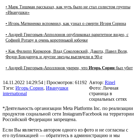
• Марк Тишман рассказал, как чуть было не стал солистом группы
«Иванушки»
• Игорь Матвиенко вспомнил, как узнал о смерти Игоря Сорина
• Андрей Григорьев-Апполонов опубликовал раритетное видео, с
Софией Ротару в очень коротенькой юбочке
• Как Филипп Киркоров, Влад Соколовский, Дакота, Павел Воля,
Федор Бондарчук и другие звезды выглядели в 90-е
• Андрей Григорьев-Аполлонов уверен, что
Игорь Сорин
был убит
14.11.2022 14:29:54
| Просмотров: 61192
Автор:
Rinel
Тэги:
Игорь Сорин
,
Иванушки
Фото: Личная
international
страница в
социальных сетях
*Деятельность организации Meta Platforms Inc. по реализации
продуктов социальной сети Instagram/Facebook на территории
Российской Федерации запрещена.
Если Вы являетесь автором одного из фото и не согласны с
его публикацией — обратитесь в администрацию и мы