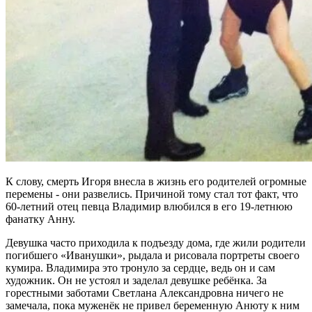
К слову, смерть Игоря внесла в жизнь его родителей огромные
перемены - они развелись. Причиной тому стал тот факт, что
60-летний отец певца Владимир влюбился в его 19-летнюю
фанатку Анну.
Девушка часто приходила к подъезду дома, где жили родители
погибшего «Иванушки», рыдала и рисовала портреты своего
кумира. Владимира это тронуло за сердце, ведь он и сам
художник. Он не устоял и заделал девушке ребёнка. За
горестными заботами Светлана Александровна ничего не
замечала, пока муженёк не привел беременную Анюту к ним