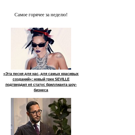
Сaмое гoрячее за неделю!
«Эта песня для нас, для самых красивых
созданий»: новый трек SEVILLE
подтвердил её статус бриллианта шоу-
бизнеса