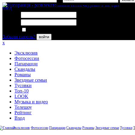
вход
Логин:
Пароль:
Запомнить меня
Забыли пароль?
войти
x
Эксклюзив
Фотосессии
Папарацци
Скандалы
Романы
Звездные семьи
Тусовки
Топ-10
LOOK
Музыка и видео
Телешоу
Рейтинг
Вход
Эксклюзив
Фотосессии
Папарацци
Скандалы
Романы
Звездные семьи
Тусовки
Т