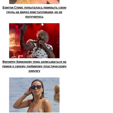
Бритни Спирс попыталась прикрыть свою
грудь на видео кристалликами, но не
получилось
Филиппу Киркорову пора записываться на
прием к своему любимому пластическому
хирургу