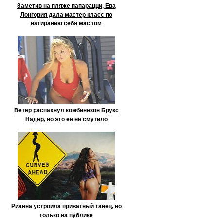
Заметив на пляже папарацци, Ева
Лонгория дала мастер класс по
натиранию себя маслом
Ветер распахнул комбинезон Брукс
Надер, но это её не смутило
Рианна устроила приватный танец, но
только на публике