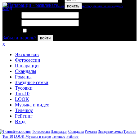
искать
вход
Логин:
Пароль:
Запомнить меня
Забыли пароль?
войти
x
Эксклюзив
Фотосессии
Папарацци
Скандалы
Романы
Звездные семьи
Тусовки
Топ-10
LOOK
Музыка и видео
Телешоу
Рейтинг
Вход
Эксклюзив
Фотосессии
Папарацци
Скандалы
Романы
Звездные семьи
Тусовки
Топ-10
LOOK
Музыка и видео
Телешоу
Рейтинг