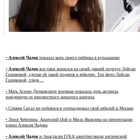
•
Алексей Чадов
показал мать своего ребёнка в купальнике
•
Алексей Чадов
все-таки женился на своей давней подруге Лейсан
Галимовой, сделав ей такой подарок к юбилею. Топ фото Лейсан
Галимовой, глядя ...
• Мать Агнии Дитковските впервые показала дочь актрисы,
рожденную от неизвестного женатого киргиза
• Стивен Сигал не побоялся и отпраздновал свой юбилей в Москве
• Люся Чеботина, Анатолий Цой и Мила Яковлева на презентации
клипа Алексея Чадова
•
Алексей Чадов
и Анастасия IVKA заинтриговали интересной