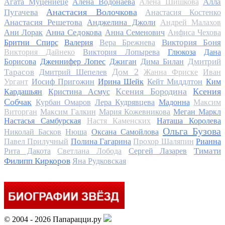
Алла
Агата Муцениеце
Алена Водонаева
Алена Шишкова
Анастасия Волочкова
Пугачева
Анастасия Костенко
Анастасия Решетова
Анджелина Джоли
Андрей Малахов
Анна Седокова
Ани Лорак
Анна Семенович
Анфиса Чехова
Виктория Боня
Бритни Спирс
Валерия
Вера Брежнева
Виктория Дайнеко
Виктория Лопырева
Глюкоза
Дана
Дмитрий
Борисова
Дженнифер Лопес
Джиган
Дима Билан
Дом 2
Тарасов
Дмитрий Шепелев
Жанна Фриске
Иван
Ургант
Иосиф Пригожин
Ирина Шейк
Кейт Миддлтон
Ким
Ксения Бородина
Ксения
Кардашьян
Кристина Асмус
Собчак
Курбан Омаров
Лера Кудрявцева
Мадонна
Максим
Виторган
Максим Галкин
Мария Кожевникова
Меган Маркл
Настасья Самбурская
Настя Каменских
Наташа Королева
Ольга Бузова
Николай Басков
Нюша
Оксана Самойлова
Павел Прилучный
Полина Гагарина
Прохор Шаляпин
Рианна
Тимати
Рита Дакота
Светлана Лобода
Сергей Лазарев
Филипп Киркоров
Яна Рудковская
© 2004 - 2026 Папарацци.ру