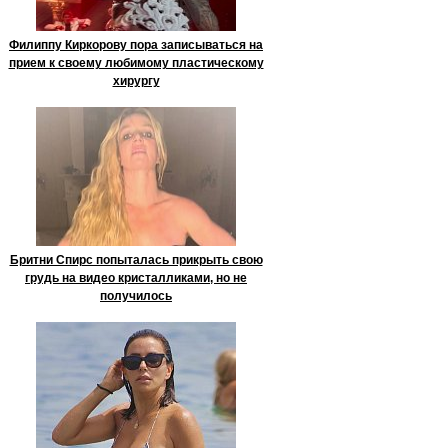
Филиппу Киркорову пора записываться на
прием к своему любимому пластическому
хирургу
Бритни Спирс попыталась прикрыть свою
грудь на видео кристалликами, но не
получилось