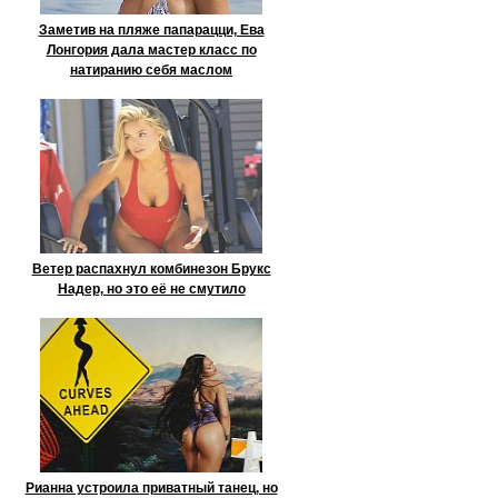
Заметив на пляже папарацци, Ева
Лонгория дала мастер класс по
натиранию себя маслом
Ветер распахнул комбинезон Брукс
Надер, но это её не смутило
Рианна устроила приватный танец, но