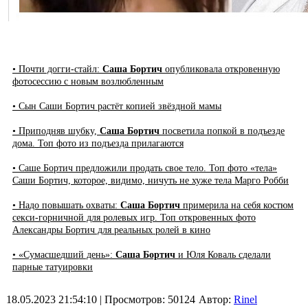
• Почти догги-стайл:
Саша Бортич
опубликовала откровенную
фотосессию с новым возлюбленным
• Сын Саши Бортич растёт копией звёздной мамы
• Приподняв шубку,
Саша Бортич
посветила попкой в подъезде
дома. Топ фото из подъезда прилагаются
• Саше Бортич предложили продать свое тело. Топ фото «тела»
Саши Бортич, которое, видимо, ничуть не хуже тела Марго Робби
• Надо повышать охваты:
Саша Бортич
примерила на себя костюм
секси-горничной для ролевых игр. Топ откровенных фото
Александры Бортич для реальных ролей в кино
• «Сумасшедший день»:
Саша Бортич
и Юля Коваль сделали
парные татуировки
18.05.2023 21:54:10
| Просмотров: 50124
Автор:
Rinel