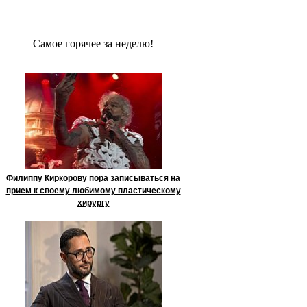
Сaмое гoрячее за неделю!
Филиппу Киркорову пора записываться на
прием к своему любимому пластическому
хирургу