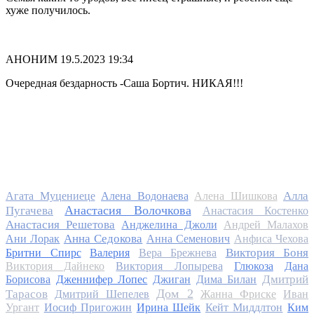
хуже получилось.
АНОНИМ
19.5.2023 19:34
Очередная бездарность -Саша Бортич. НИКАЯ!!!
Алла
Агата Муцениеце
Алена Водонаева
Алена Шишкова
Анастасия Волочкова
Пугачева
Анастасия Костенко
Анастасия Решетова
Анджелина Джоли
Андрей Малахов
Анна Седокова
Ани Лорак
Анна Семенович
Анфиса Чехова
Виктория Боня
Бритни Спирс
Валерия
Вера Брежнева
Виктория Дайнеко
Виктория Лопырева
Глюкоза
Дана
Дмитрий
Борисова
Дженнифер Лопес
Джиган
Дима Билан
Дом 2
Тарасов
Дмитрий Шепелев
Жанна Фриске
Иван
Ургант
Иосиф Пригожин
Ирина Шейк
Кейт Миддлтон
Ким