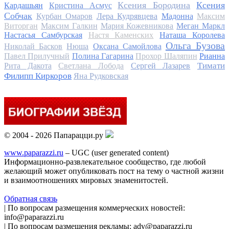
Ксения Бородина
Ксения
Кардашьян
Кристина Асмус
Собчак
Курбан Омаров
Лера Кудрявцева
Мадонна
Максим
Виторган
Максим Галкин
Мария Кожевникова
Меган Маркл
Настасья Самбурская
Настя Каменских
Наташа Королева
Ольга Бузова
Николай Басков
Нюша
Оксана Самойлова
Павел Прилучный
Полина Гагарина
Прохор Шаляпин
Рианна
Тимати
Рита Дакота
Светлана Лобода
Сергей Лазарев
Филипп Киркоров
Яна Рудковская
© 2004 - 2026 Папарацци.ру
www.paparazzi.ru
– UGC (user generated content)
Информационно-развлекательное сообщество, где любой
желающий может опубликовать пост на тему о частной жизни
и взаимоотношениях мировых знаменитостей.
Обратная связь
| По вопросам размещения коммерческих новостей:
info@paparazzi.ru
| По вопросам размещения рекламы: adv@paparazzi.ru