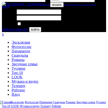
искать
вход
Логин:
Пароль:
Запомнить меня
Забыли пароль?
войти
x
Эксклюзив
Фотосессии
Папарацци
Скандалы
Романы
Звездные семьи
Тусовки
Топ-10
LOOK
Музыка и видео
Телешоу
Рейтинг
Вход
Эксклюзив
Фотосессии
Папарацци
Скандалы
Романы
Звездные семьи
Тусовки
Топ-10
LOOK
Музыка и видео
Телешоу
Рейтинг