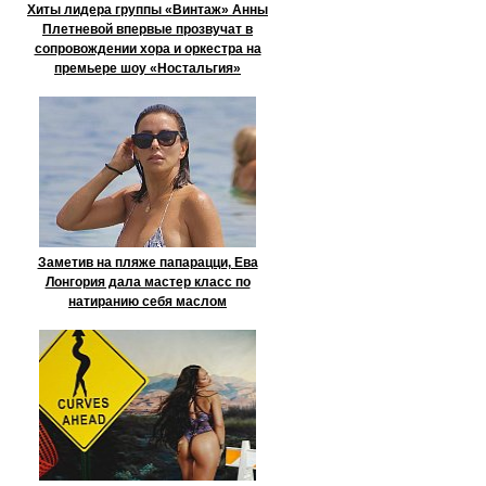
Хиты лидера группы «Винтаж» Анны
Плетневой впервые прозвучат в
сопровождении хора и оркестра на
премьере шоу «Ностальгия»
Заметив на пляже папарацци, Ева
Лонгория дала мастер класс по
натиранию себя маслом