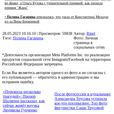
во фраке, а Ольга Бузова с утешительной премией: как прошла
премия "Жара"
•
Полина Гагарина
призналась, что ушла от Константина Меладзе
из-за Веры Брежневой
28.05.2023 10:16:10
| Просмотров: 59838
Автор:
Rinel
Тэги:
Полина Гагарина
Фото: Личная
страница в
социальных сетях
*Деятельность организации Meta Platforms Inc. по реализации
продуктов социальной сети Instagram/Facebook на территории
Российской Федерации запрещена.
Если Вы являетесь автором одного из фото и не согласны с
его публикацией — обратитесь в администрацию и мы
исправим ошибку.
«Пережила несколько
После фотосессии в купальнике
трагедий»: Прохор
Александра Трусова устроила
Шаляпин рассказал, как
кое-что посерьезнее. Топ фото
сейчас живёт внучка
фигуристки Саши Трусовой
Людмилы Гурченко