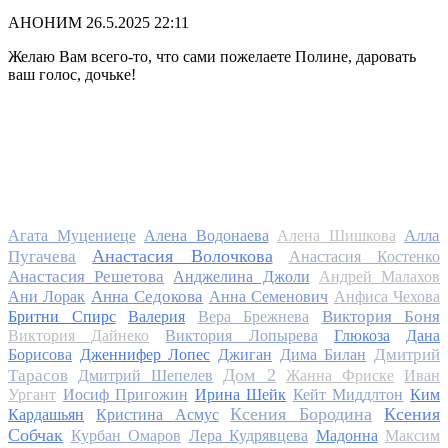
АНОНИМ
26.5.2025 22:11
Желаю Вам всего-то, что сами пожелаете Полине, даровать
ваш голос, дочьке!
Алла
Агата Муцениеце
Алена Водонаева
Алена Шишкова
Анастасия Волочкова
Пугачева
Анастасия Костенко
Анастасия Решетова
Анджелина Джоли
Андрей Малахов
Анна Седокова
Ани Лорак
Анна Семенович
Анфиса Чехова
Виктория Боня
Бритни Спирс
Валерия
Вера Брежнева
Виктория Дайнеко
Виктория Лопырева
Глюкоза
Дана
Дмитрий
Борисова
Дженнифер Лопес
Джиган
Дима Билан
Дом 2
Тарасов
Дмитрий Шепелев
Жанна Фриске
Иван
Ургант
Иосиф Пригожин
Ирина Шейк
Кейт Миддлтон
Ким
Ксения Бородина
Ксения
Кардашьян
Кристина Асмус
Собчак
Курбан Омаров
Лера Кудрявцева
Мадонна
Максим