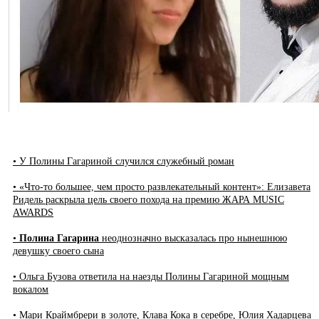
• У Полины Гагариной случился служебный роман
• «Что-то большее, чем просто развлекательный контент»: Елизавета
Ридель раскрыла цель своего похода на премию ЖАРА MUSIC
AWARDS
•
Полина Гагарина
неоднозначно высказалась про нынешнюю
девушку своего сына
• Ольга Бузова ответила на наезды Полины Гагариной мощным
вокалом
• Мари Краймбрери в золоте, Клава Кока в серебре, Юлия Хадарцева