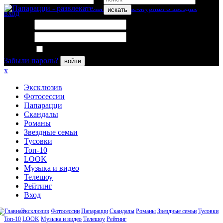
искать
вход
Логин:
Пароль:
Запомнить меня
Забыли пароль?
войти
x
Эксклюзив
Фотосессии
Папарацци
Скандалы
Романы
Звездные семьи
Тусовки
Топ-10
LOOK
Музыка и видео
Телешоу
Рейтинг
Вход
Эксклюзив
Фотосессии
Папарацци
Скандалы
Романы
Звездные семьи
Тусовки
Топ-10
LOOK
Музыка и видео
Телешоу
Рейтинг