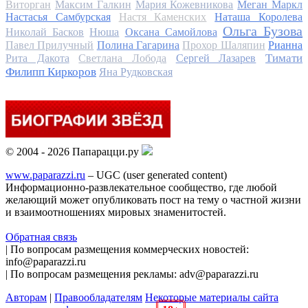
Виторган
Максим Галкин
Мария Кожевникова
Меган Маркл
Настасья Самбурская
Настя Каменских
Наташа Королева
Ольга Бузова
Николай Басков
Нюша
Оксана Самойлова
Павел Прилучный
Полина Гагарина
Прохор Шаляпин
Рианна
Тимати
Рита Дакота
Светлана Лобода
Сергей Лазарев
Филипп Киркоров
Яна Рудковская
© 2004 - 2026 Папарацци.ру
www.paparazzi.ru
– UGC (user generated content)
Информационно-развлекательное сообщество, где любой
желающий может опубликовать пост на тему о частной жизни
и взаимоотношениях мировых знаменитостей.
Обратная связь
| По вопросам размещения коммерческих новостей:
info@paparazzi.ru
| По вопросам размещения рекламы: adv@paparazzi.ru
Авторам
|
Правообладателям
Некоторые материалы сайта