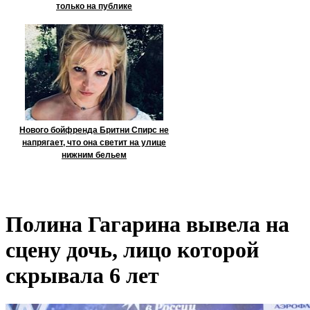
только на публике
Нового бойфренда Бритни Спирс не
напрягает, что она светит на улице
нижним бельем
Полина Гагарина вывела на
сцену дочь, лицо которой
скрывала 6 лет