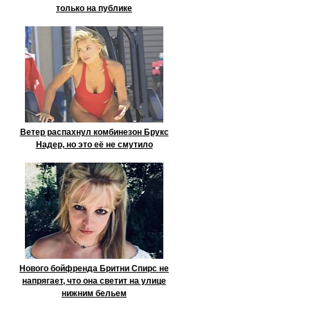
только на публике
Ветер распахнул комбинезон Брукс
Надер, но это её не смутило
Нового бойфренда Бритни Спирс не
напрягает, что она светит на улице
нижним бельем