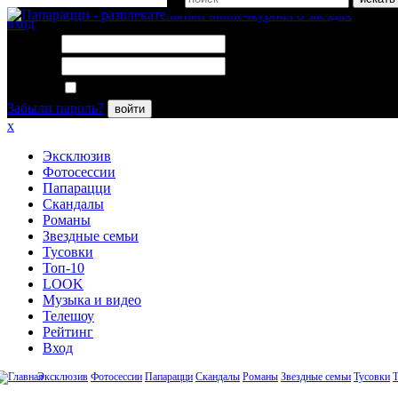
вход
Логин:
Пароль:
Запомнить меня
Забыли пароль?
войти
x
Эксклюзив
Фотосессии
Папарацци
Скандалы
Романы
Звездные семьи
Тусовки
Топ-10
LOOK
Музыка и видео
Телешоу
Рейтинг
Вход
Эксклюзив
Фотосессии
Папарацци
Скандалы
Романы
Звездные семьи
Тусовки
Т