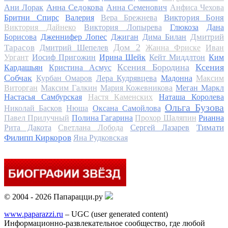
Анна Седокова
Ани Лорак
Анна Семенович
Анфиса Чехова
Виктория Боня
Бритни Спирс
Валерия
Вера Брежнева
Виктория Дайнеко
Виктория Лопырева
Глюкоза
Дана
Дмитрий
Борисова
Дженнифер Лопес
Джиган
Дима Билан
Дом 2
Тарасов
Дмитрий Шепелев
Жанна Фриске
Иван
Ургант
Иосиф Пригожин
Ирина Шейк
Кейт Миддлтон
Ким
Ксения Бородина
Ксения
Кардашьян
Кристина Асмус
Собчак
Курбан Омаров
Лера Кудрявцева
Мадонна
Максим
Виторган
Максим Галкин
Мария Кожевникова
Меган Маркл
Настасья Самбурская
Настя Каменских
Наташа Королева
Ольга Бузова
Николай Басков
Нюша
Оксана Самойлова
Павел Прилучный
Полина Гагарина
Прохор Шаляпин
Рианна
Тимати
Рита Дакота
Светлана Лобода
Сергей Лазарев
Филипп Киркоров
Яна Рудковская
© 2004 - 2026 Папарацци.ру
www.paparazzi.ru
– UGC (user generated content)
Информационно-развлекательное сообщество, где любой