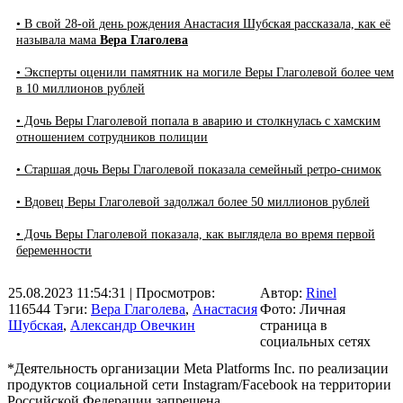
• В свой 28-ой день рождения Анастасия Шубская рассказала, как её
называла мама
Вера Глаголева
• Эксперты оценили памятник на могиле Веры Глаголевой более чем
в 10 миллионов рублей
• Дочь Веры Глаголевой попала в аварию и столкнулась с хамским
отношением сотрудников полиции
• Старшая дочь Веры Глаголевой показала семейный ретро-снимок
• Вдовец Веры Глаголевой задолжал более 50 миллионов рублей
• Дочь Веры Глаголевой показала, как выглядела во время первой
беременности
25.08.2023 11:54:31
| Просмотров:
Автор:
Rinel
116544
Тэги:
Вера Глаголева
,
Анастасия
Фото: Личная
Шубская
,
Александр Овечкин
страница в
социальных сетях
*Деятельность организации Meta Platforms Inc. по реализации
продуктов социальной сети Instagram/Facebook на территории
Российской Федерации запрещена.