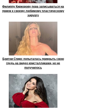
Филиппу Киркорову пора записываться на
прием к своему любимому пластическому
хирургу
Бритни Спирс попыталась прикрыть свою
грудь на видео кристалликами, но не
получилось