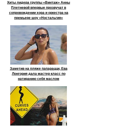
Хиты лидера группы «Винтаж» Анны
Плетневой впервые прозвучат в
сопровождении хора и оркестра на
премьере шоу «Ностальгия»
Заметив на пляже папарацци, Ева
Лонгория дала мастер класс по
натиранию себя маслом