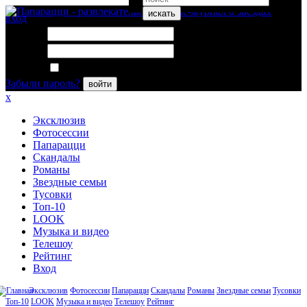
искать
вход
Логин:
Пароль:
Запомнить меня
Забыли пароль?
войти
x
Эксклюзив
Фотосессии
Папарацци
Скандалы
Романы
Звездные семьи
Тусовки
Топ-10
LOOK
Музыка и видео
Телешоу
Рейтинг
Вход
Эксклюзив
Фотосессии
Папарацци
Скандалы
Романы
Звездные семьи
Тусовки
Топ-10
LOOK
Музыка и видео
Телешоу
Рейтинг