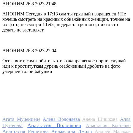
АНОНИМ
26.8.2023 21:48
АНОНИМ Сегодня в 17:13 сам ты грязный извращенец ! Не
хочешь смотреть на красивых обнажённых женщин, точнее на
их фото, не смотри ! Тебя, педераста грязного, никто это
делать не заставляет.
АНОНИМ
26.8.2023 22:04
Ого а вот и сам любитель этого жанра легкое порно, слушай
иди к проституткам дурень озабоченный дро8ить на фото
умершей голой бабушки
Алла
Агата Муцениеце
Алена Водонаева
Алена Шишкова
Анастасия Волочкова
Пугачева
Анастасия Костенко
Анастасия Решетова
Анджелина Джоли
Андрей Малахов