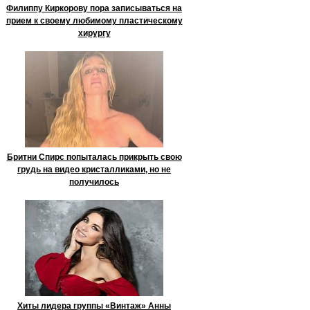
Филиппу Киркорову пора записываться на
прием к своему любимому пластическому
хирургу
Бритни Спирс попыталась прикрыть свою
грудь на видео кристалликами, но не
получилось
Хиты лидера группы «Винтаж» Анны