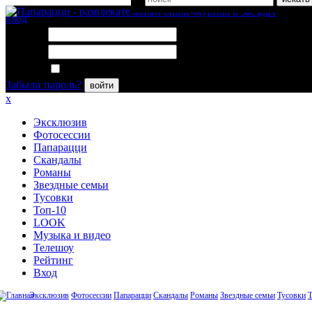
вход
Логин:
Пароль:
Запомнить меня
Забыли пароль?
войти
x
Эксклюзив
Фотосессии
Папарацци
Скандалы
Романы
Звездные семьи
Тусовки
Топ-10
LOOK
Музыка и видео
Телешоу
Рейтинг
Вход
Эксклюзив
Фотосессии
Папарацци
Скандалы
Романы
Звездные семьи
Тусовки
Т