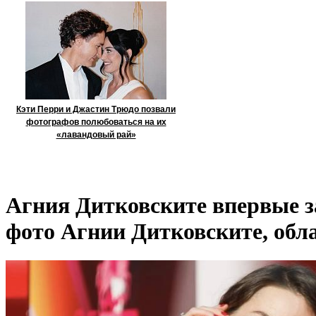
Кэти Перри и Джастин Трюдо позвали
фотографов полюбоваться на их
«лавандовый рай»
Агния Дитковските впервые з
фото Агнии Дитковските, обл