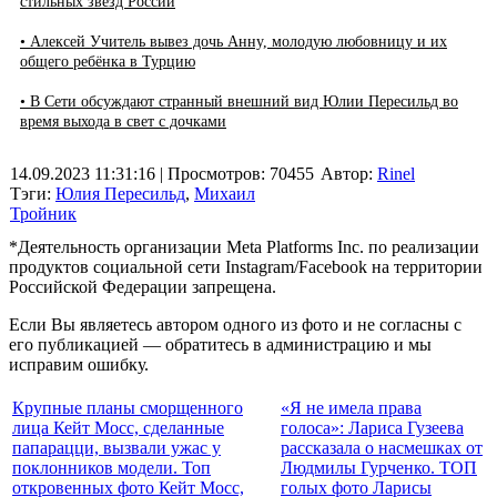
стильных звезд России
• Алексей Учитель вывез дочь Анну, молодую любовницу и их
общего ребёнка в Турцию
• В Сети обсуждают странный внешний вид Юлии Пересильд во
время выхода в свет с дочками
14.09.2023 11:31:16
| Просмотров: 70455
Автор:
Rinel
Тэги:
Юлия Пересильд
,
Михаил
Тройник
*Деятельность организации Meta Platforms Inc. по реализации
продуктов социальной сети Instagram/Facebook на территории
Российской Федерации запрещена.
Если Вы являетесь автором одного из фото и не согласны с
его публикацией — обратитесь в администрацию и мы
исправим ошибку.
Крупные планы сморщенного
«Я не имела права
лица Кейт Мосс, сделанные
голоса»: Лариса Гузеева
папарацци, вызвали ужас у
рассказала о насмешках от
поклонников модели. Топ
Людмилы Гурченко. ТОП
откровенных фото Кейт Мосс,
голых фото Ларисы