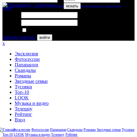
искать
вход
Логин:
Пароль:
Запомнить меня
Забыли пароль?
войти
x
Эксклюзив
Фотосессии
Папарацци
Скандалы
Романы
Звездные семьи
Тусовки
Топ-10
LOOK
Музыка и видео
Телешоу
Рейтинг
Вход
Эксклюзив
Фотосессии
Папарацци
Скандалы
Романы
Звездные семьи
Тусовки
Топ-10
LOOK
Музыка и видео
Телешоу
Рейтинг