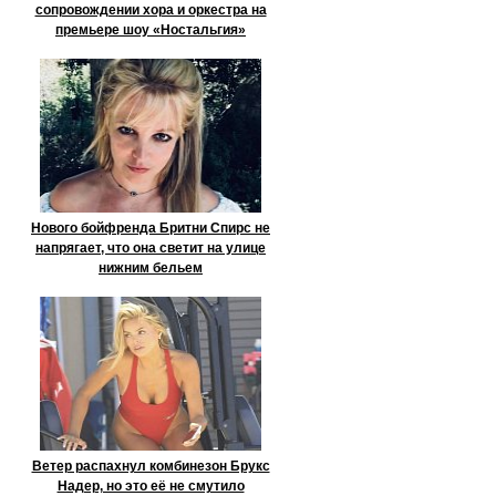
сопровождении хора и оркестра на
премьере шоу «Ностальгия»
Нового бойфренда Бритни Спирс не
напрягает, что она светит на улице
нижним бельем
Ветер распахнул комбинезон Брукс
Надер, но это её не смутило