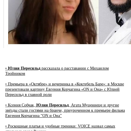
•
Юлия Пересильд
рассказала о расставании с Михаилом
Тройником
• Премьера в «Октябре» и вечеринка в «Коктебель Баре»: в Москве
презентовали картину Евгения Корчагина «ON и Она» с Юлией
Пересильд в главной роли
• Ксения Собчак,
Юлия Пересильд
, Агата Муцениеце и другие
звёзды стали гостями на бранче, приуроченном к премьере фильма
Евгения Корчагина “ON и Она”
• Роскошные платья и удобные треники: VOICE назвал самых