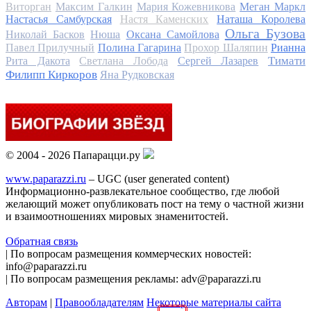
Виторган
Максим Галкин
Мария Кожевникова
Меган Маркл
Настасья Самбурская
Настя Каменских
Наташа Королева
Ольга Бузова
Николай Басков
Нюша
Оксана Самойлова
Павел Прилучный
Полина Гагарина
Прохор Шаляпин
Рианна
Тимати
Рита Дакота
Светлана Лобода
Сергей Лазарев
Филипп Киркоров
Яна Рудковская
© 2004 - 2026 Папарацци.ру
www.paparazzi.ru
– UGC (user generated content)
Информационно-развлекательное сообщество, где любой
желающий может опубликовать пост на тему о частной жизни
и взаимоотношениях мировых знаменитостей.
Обратная связь
| По вопросам размещения коммерческих новостей:
info@paparazzi.ru
| По вопросам размещения рекламы: adv@paparazzi.ru
Авторам
|
Правообладателям
Некоторые материалы сайта