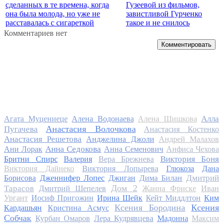
сделанных в те времена, когда
Гузеевой из фильмов,
она была молода, но уже не
завистливой Гурченко
расставалась с сигареткой
такое и не снилось
Комментариев нет
Комментировать
Алла
Агата Муцениеце
Алена Водонаева
Алена Шишкова
Анастасия Волочкова
Пугачева
Анастасия Костенко
Анастасия Решетова
Анджелина Джоли
Андрей Малахов
Анна Седокова
Ани Лорак
Анна Семенович
Анфиса Чехова
Виктория Боня
Бритни Спирс
Валерия
Вера Брежнева
Виктория Дайнеко
Виктория Лопырева
Глюкоза
Дана
Дмитрий
Борисова
Дженнифер Лопес
Джиган
Дима Билан
Дом 2
Тарасов
Дмитрий Шепелев
Жанна Фриске
Иван
Ургант
Иосиф Пригожин
Ирина Шейк
Кейт Миддлтон
Ким
Ксения Бородина
Ксения
Кардашьян
Кристина Асмус
Собчак
Курбан Омаров
Лера Кудрявцева
Мадонна
Максим