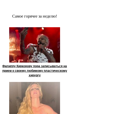
Сaмое гoрячее за неделю!
Филиппу Киркорову пора записываться на
прием к своему любимому пластическому
хирургу