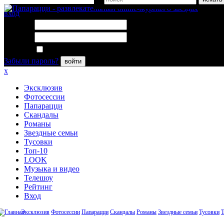
вход
Логин:
Пароль:
Запомнить меня
Забыли пароль?
войти
x
Эксклюзив
Фотосессии
Папарацци
Скандалы
Романы
Звездные семьи
Тусовки
Топ-10
LOOK
Музыка и видео
Телешоу
Рейтинг
Вход
Эксклюзив
Фотосессии
Папарацци
Скандалы
Романы
Звездные семьи
Тусовки
Т