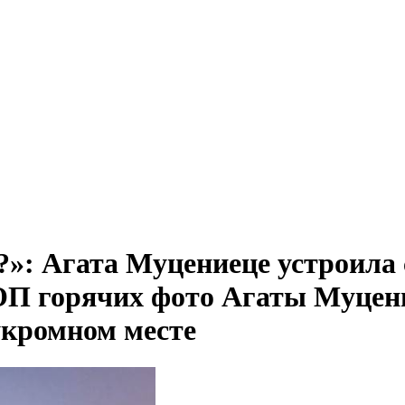
?»: Агата Муцениеце устроила
П горячих фото Агаты Муцение
укромном месте