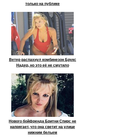
только на публике
Ветер распахнул комбинезон Брукс
Надер, но это её не смутило
Нового бойфренда Бритни Спирс не
напрягает, что она светит на улице
нижним бельем