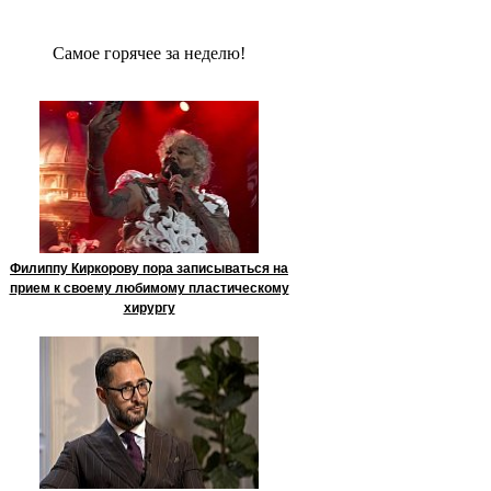
Сaмое гoрячее за неделю!
Филиппу Киркорову пора записываться на
прием к своему любимому пластическому
хирургу