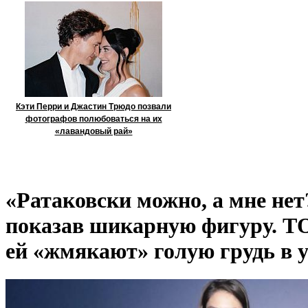
Кэти Перри и Джастин Трюдо позвали
фотографов полюбоваться на их
«лавандовый рай»
«Ратаковски можно, а мне нет
показав шикарную фигуру. ТО
ей «жмякают» голую грудь в 