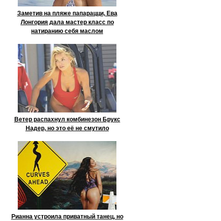
Заметив на пляже папарацци, Ева
Лонгория дала мастер класс по
натиранию себя маслом
Ветер распахнул комбинезон Брукс
Надер, но это её не смутило
Рианна устроила приватный танец, но