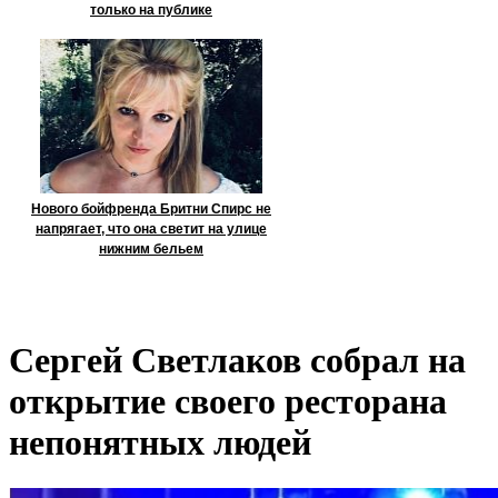
только на публике
Нового бойфренда Бритни Спирс не
напрягает, что она светит на улице
нижним бельем
Сергей Светлаков собрал на
открытие своего ресторана
непонятных людей