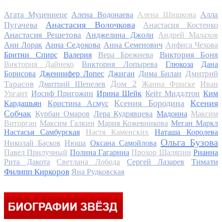
Алла
Агата Муцениеце
Алена Водонаева
Алена Шишкова
Анастасия Волочкова
Пугачева
Анастасия Костенко
Анастасия Решетова
Анджелина Джоли
Андрей Малахов
Анна Седокова
Ани Лорак
Анна Семенович
Анфиса Чехова
Виктория Боня
Бритни Спирс
Валерия
Вера Брежнева
Виктория Дайнеко
Виктория Лопырева
Глюкоза
Дана
Дмитрий
Борисова
Дженнифер Лопес
Джиган
Дима Билан
Дом 2
Тарасов
Дмитрий Шепелев
Жанна Фриске
Иван
Ургант
Иосиф Пригожин
Ирина Шейк
Кейт Миддлтон
Ким
Ксения Бородина
Ксения
Кардашьян
Кристина Асмус
Собчак
Курбан Омаров
Лера Кудрявцева
Мадонна
Максим
Виторган
Максим Галкин
Мария Кожевникова
Меган Маркл
Настасья Самбурская
Настя Каменских
Наташа Королева
Ольга Бузова
Николай Басков
Нюша
Оксана Самойлова
Павел Прилучный
Полина Гагарина
Прохор Шаляпин
Рианна
Тимати
Рита Дакота
Светлана Лобода
Сергей Лазарев
Филипп Киркоров
Яна Рудковская