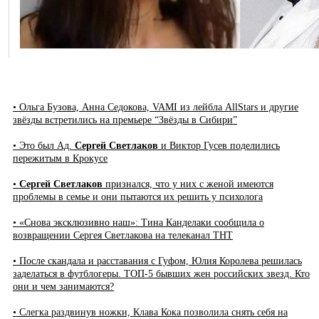
• Ольга Бузова, Анна Седокова, VAMI из лейбла AllStars и другие
звёзды встретились на премьере “Звёзды в Сибири”
• Это был Ад.
Сергей Светлаков
и Виктор Гусев поделились
пережитым в Крокусе
•
Сергей Светлаков
признался, что у них с женой имеются
проблемы в семье и они пытаются их решить у психолога
• «Снова эксклюзивно наш»: Тина Канделаки сообщила о
возвращении Сергея Светлакова на телеканал ТНТ
• После скандала и расставания с Гуфом, Юлия Королева решилась
заделаться в футблогеры. ТОП-5 бывших жен российских звезд. Кто
они и чем занимаются?
• Слегка раздвинув ножки, Клава Кока позволила снять себя на