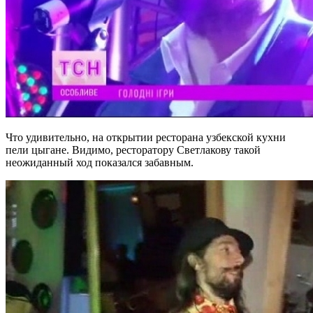
Что удивительно, на открытии ресторана узбекской кухни
пели цыгане. Видимо, ресторатору Светлакову такой
неожиданный ход показался забавным.