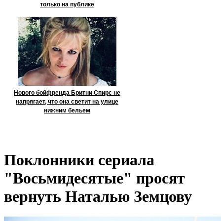
только на публике
Нового бойфренда Бритни Спирс не
напрягает, что она светит на улице
нижним бельем
Поклонники сериала
"Восьмидесятые" просят
вернуть Наталью Земцову