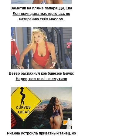
Заметив на пляже папарацци, Ева
Лонгория дала мастер класс по
натиранию себя маслом
Ветер распахнул комбинезон Брукс
Надер, но это её не смутило
Рианна устроила приватный танец, но