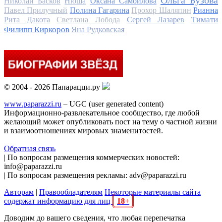
Николай Басков
Нюша
Оксана Самойлова
Павел Прилучный
Полина Гагарина
Прохор Шаляпин
Рианна
Тимати
Рита Дакота
Светлана Лобода
Сергей Лазарев
Филипп Киркоров
Яна Рудковская
© 2004 - 2026 Папарацци.ру
www.paparazzi.ru
– UGC (user generated content)
Информационно-развлекательное сообщество, где любой
желающий может опубликовать пост на тему о частной жизни
и взаимоотношениях мировых знаменитостей.
Обратная связь
| По вопросам размещения коммерческих новостей:
info@paparazzi.ru
| По вопросам размещения рекламы: adv@paparazzi.ru
Авторам
|
Правообладателям
Некоторые материалы сайта
содержат информацию для лиц
18+
Доводим до вашего сведения, что любая перепечатка