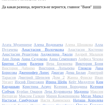
Да какая разница, вернется-не вернется, главное "Ваня" )))))))
Алла
Агата Муцениеце
Алена Водонаева
Алена Шишкова
Анастасия Волочкова
Пугачева
Анастасия Костенко
Анастасия Решетова
Анджелина Джоли
Андрей Малахов
Анна Седокова
Ани Лорак
Анна Семенович
Анфиса Чехова
Виктория Боня
Бритни Спирс
Валерия
Вера Брежнева
Виктория Дайнеко
Виктория Лопырева
Глюкоза
Дана
Дмитрий
Борисова
Дженнифер Лопес
Джиган
Дима Билан
Дом 2
Тарасов
Дмитрий Шепелев
Жанна Фриске
Иван
Ургант
Иосиф Пригожин
Ирина Шейк
Кейт Миддлтон
Ким
Ксения Бородина
Ксения
Кардашьян
Кристина Асмус
Собчак
Курбан Омаров
Лера Кудрявцева
Мадонна
Максим
Виторган
Максим Галкин
Мария Кожевникова
Меган Маркл
Настасья Самбурская
Настя Каменских
Наташа Королева
Ольга Бузова