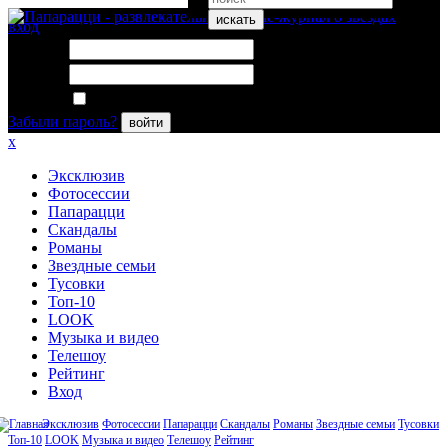
искать
вход
Логин:
Пароль:
Запомнить меня
Забыли пароль?
войти
x
Эксклюзив
Фотосессии
Папарацци
Скандалы
Романы
Звездные семьи
Тусовки
Топ-10
LOOK
Музыка и видео
Телешоу
Рейтинг
Вход
Эксклюзив
Фотосессии
Папарацци
Скандалы
Романы
Звездные семьи
Тусовки
Топ-10
LOOK
Музыка и видео
Телешоу
Рейтинг