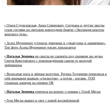
• Олеся Судзиловская, Анна Семенович, Согдиана и другие звезды
стали гостями на светском новогоднем бранче «Эволюция красоты
женского тела».
• Агата Муцениеце устроила девичник в «джакузике и хамамчике».
Топ фото Агаты Муцениеце топлес прилагается
•
Наталья Земцова
не смогла не съязвить под снимком экс-мужа
Сергея Кристовского с новорождённым сыном от молодой
любовницы
• Волосатые ноги и чёрные колготки: Регина Тодоренко привлекла к
себе внимание вначале «стилистом», а потом - ногами. ТОП
странных нарядов на премии ОК
•
Наталья Земцова
ответила на вопрос о романе с Гелой Месхи
• Гела Месхи вышел в свет с новой возлюбленной