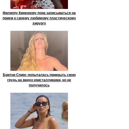
Филиппу Киркорову пора записываться на
прием к своему любимому пластическому
хирургу
Бритни Спирс попыталась прикрыть свою
грудь на видео кристалликами, но не
получилось