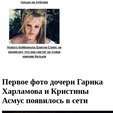
только на публике
Нового бойфренда Бритни Спирс не
напрягает, что она светит на улице
нижним бельем
Первое фото дочери Гарика
Харламова и Кристины
Асмус появилось в сети