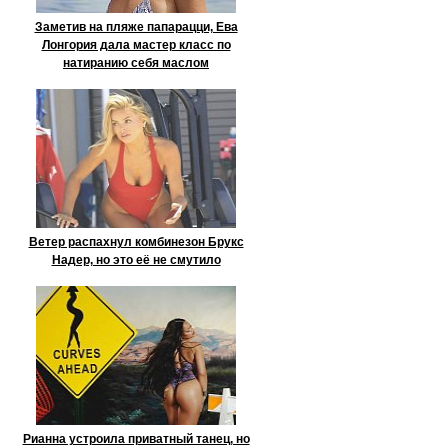
Заметив на пляже папарацци, Ева
Лонгория дала мастер класс по
натиранию себя маслом
Ветер распахнул комбинезон Брукс
Надер, но это её не смутило
Рианна устроила приватный танец, но