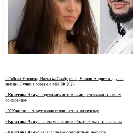
• Ляйсан Утяшева, Настасья Самбурская, Натали Андрес и другие
звёзды: Лучшие образы с ММКФ 2026
•
Кристина Асмус
поделилась интимными фоточками со своим
бойфрендом
• У Кристины Асмус явная склонность к мазохизму
•
Кристина Асмус
нашла утешение в объятиях лысого великана
•
Кристина Асмус
надела платье с эффектным декольте