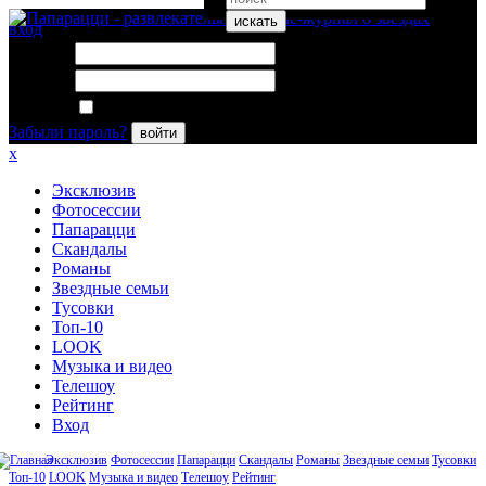
искать
вход
Логин:
Пароль:
Запомнить меня
Забыли пароль?
войти
x
Эксклюзив
Фотосессии
Папарацци
Скандалы
Романы
Звездные семьи
Тусовки
Топ-10
LOOK
Музыка и видео
Телешоу
Рейтинг
Вход
Эксклюзив
Фотосессии
Папарацци
Скандалы
Романы
Звездные семьи
Тусовки
Топ-10
LOOK
Музыка и видео
Телешоу
Рейтинг