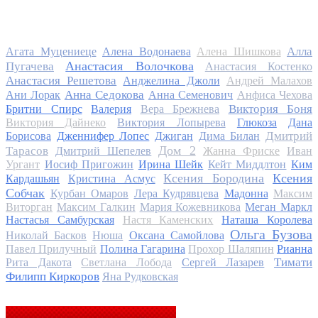
Алла
Агата Муцениеце
Алена Водонаева
Алена Шишкова
Анастасия Волочкова
Пугачева
Анастасия Костенко
Анастасия Решетова
Анджелина Джоли
Андрей Малахов
Анна Седокова
Ани Лорак
Анна Семенович
Анфиса Чехова
Виктория Боня
Бритни Спирс
Валерия
Вера Брежнева
Виктория Дайнеко
Виктория Лопырева
Глюкоза
Дана
Дмитрий
Борисова
Дженнифер Лопес
Джиган
Дима Билан
Дом 2
Тарасов
Дмитрий Шепелев
Жанна Фриске
Иван
Ургант
Иосиф Пригожин
Ирина Шейк
Кейт Миддлтон
Ким
Ксения Бородина
Ксения
Кардашьян
Кристина Асмус
Собчак
Курбан Омаров
Лера Кудрявцева
Мадонна
Максим
Виторган
Максим Галкин
Мария Кожевникова
Меган Маркл
Настасья Самбурская
Настя Каменских
Наташа Королева
Ольга Бузова
Николай Басков
Нюша
Оксана Самойлова
Павел Прилучный
Полина Гагарина
Прохор Шаляпин
Рианна
Тимати
Рита Дакота
Светлана Лобода
Сергей Лазарев
Филипп Киркоров
Яна Рудковская