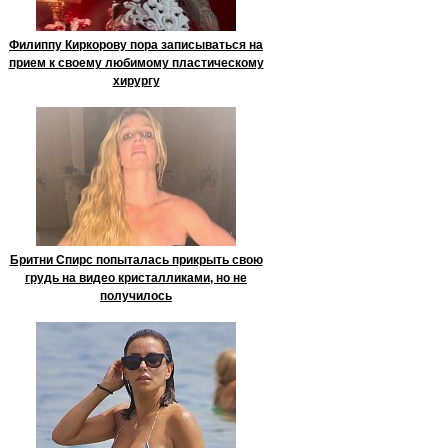
Филиппу Киркорову пора записываться на
прием к своему любимому пластическому
хирургу
Бритни Спирс попыталась прикрыть свою
грудь на видео кристалликами, но не
получилось