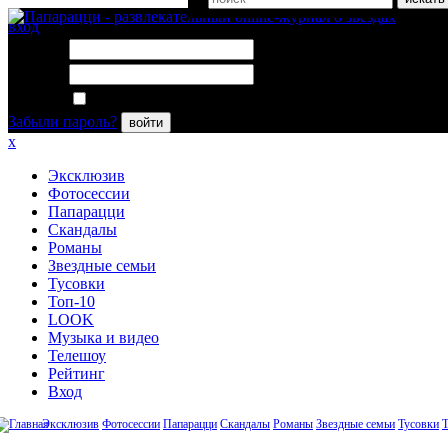
вход
Логин:
Пароль:
Запомнить меня
Забыли пароль?
войти
x
Эксклюзив
Фотосессии
Папарацци
Скандалы
Романы
Звездные семьи
Тусовки
Топ-10
LOOK
Музыка и видео
Телешоу
Рейтинг
Вход
Эксклюзив
Фотосессии
Папарацци
Скандалы
Романы
Звездные семьи
Тусовки
Т