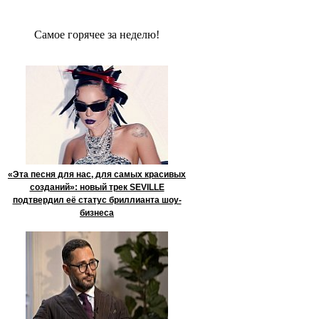
Сaмое гoрячее за неделю!
«Эта песня для нас, для самых красивых
созданий»: новый трек SEVILLE
подтвердил её статус бриллианта шоу-
бизнеса