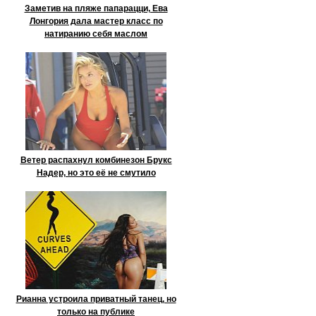
Заметив на пляже папарацци, Ева
Лонгория дала мастер класс по
натиранию себя маслом
Ветер распахнул комбинезон Брукс
Надер, но это её не смутило
Рианна устроила приватный танец, но
только на публике