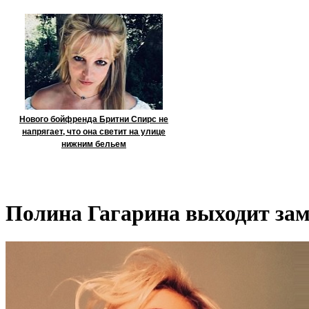
Нового бойфренда Бритни Спирс не
напрягает, что она светит на улице
нижним бельем
Полина Гагарина выходит за