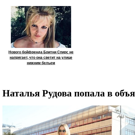
Нового бойфренда Бритни Спирс не
напрягает, что она светит на улице
нижним бельем
Наталья Рудова попала в объ