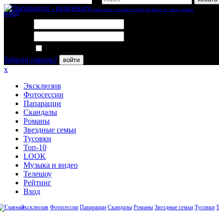
вход
Логин:
Пароль:
Запомнить меня
Забыли пароль?
войти
x
Эксклюзив
Фотосессии
Папарацци
Скандалы
Романы
Звездные семьи
Тусовки
Топ-10
LOOK
Музыка и видео
Телешоу
Рейтинг
Вход
Эксклюзив
Фотосессии
Папарацци
Скандалы
Романы
Звездные семьи
Тусовки
Т