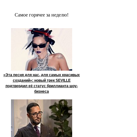
Сaмое гoрячее за неделю!
«Эта песня для нас, для самых красивых
созданий»: новый трек SEVILLE
подтвердил её статус бриллианта шоу-
бизнеса