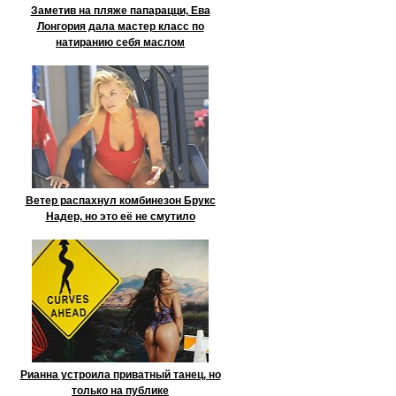
Заметив на пляже папарацци, Ева
Лонгория дала мастер класс по
натиранию себя маслом
Ветер распахнул комбинезон Брукс
Надер, но это её не смутило
Рианна устроила приватный танец, но
только на публике