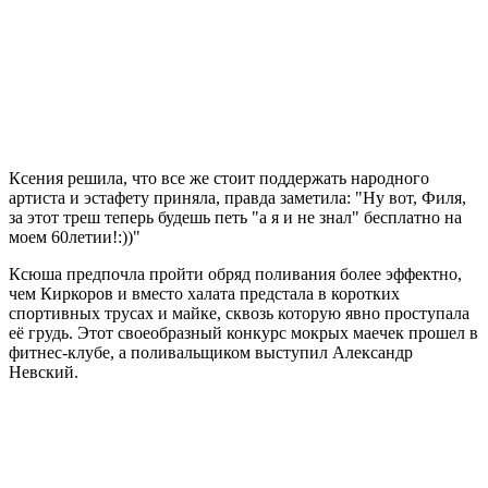
Ксения решила, что все же стоит поддержать народного
артиста и эстафету приняла, правда заметила: "Ну вот, Филя,
за этот треш теперь будешь петь "а я и не знал" бесплатно на
моем 60летии!:))"
Ксюша предпочла пройти обряд поливания более эффектно,
чем Киркоров и вместо халата предстала в коротких
спортивных трусах и майке, сквозь которую явно проступала
её грудь. Этот своеобразный конкурс мокрых маечек прошел в
фитнес-клубе, а поливальщиком выступил Александр
Невский.