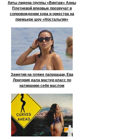
Хиты лидера группы «Винтаж» Анны
Плетневой впервые прозвучат в
сопровождении хора и оркестра на
премьере шоу «Ностальгия»
Заметив на пляже папарацци, Ева
Лонгория дала мастер класс по
натиранию себя маслом