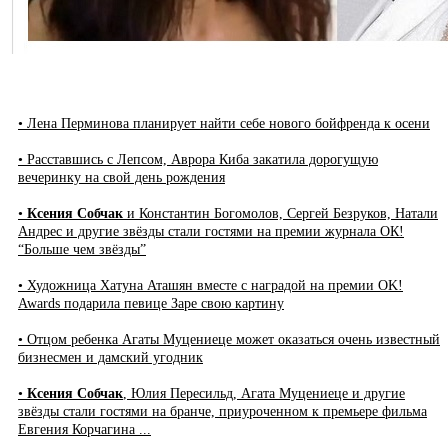
• Лена Перминова планирует найти себе нового бойфренда к осени
• Расставшись с Лепсом, Аврора Киба закатила дорогущую
вечеринку на свой день рождения
•
Ксения Собчак
и Константин Богомолов, Сергей Безруков, Натали
Андрес и другие звёзды стали гостями на премии журнала ОК!
“Больше чем звёзды”
• Художница Хатуна Аташян вместе с наградой на премии OK!
Awards подарила певице Заре свою картину
• Отцом ребенка Агаты Муцениеце может оказаться очень известный
бизнесмен и дамский угодник
•
Ксения Собчак
, Юлия Пересильд, Агата Муцениеце и другие
звёзды стали гостями на бранче, приуроченном к премьере фильма
Евгения Корчагина ...