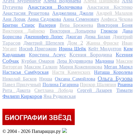
Алла
Агата Муцениеце
Алена Водонаева
Алена Шишкова
Анастасия Волочкова
Пугачева
Анастасия Костенко
Анастасия Решетова
Анджелина Джоли
Андрей Малахов
Анна Седокова
Ани Лорак
Анна Семенович
Анфиса Чехова
Виктория Боня
Бритни Спирс
Валерия
Вера Брежнева
Виктория Дайнеко
Виктория Лопырева
Глюкоза
Дана
Дмитрий
Борисова
Дженнифер Лопес
Джиган
Дима Билан
Дом 2
Тарасов
Дмитрий Шепелев
Жанна Фриске
Иван
Ургант
Иосиф Пригожин
Ирина Шейк
Кейт Миддлтон
Ким
Ксения Бородина
Ксения
Кардашьян
Кристина Асмус
Собчак
Курбан Омаров
Лера Кудрявцева
Мадонна
Максим
Виторган
Максим Галкин
Мария Кожевникова
Меган Маркл
Настасья Самбурская
Настя Каменских
Наташа Королева
Ольга Бузова
Николай Басков
Нюша
Оксана Самойлова
Павел Прилучный
Полина Гагарина
Прохор Шаляпин
Рианна
Тимати
Рита Дакота
Светлана Лобода
Сергей Лазарев
Филипп Киркоров
Яна Рудковская
© 2004 - 2026 Папарацци.ру