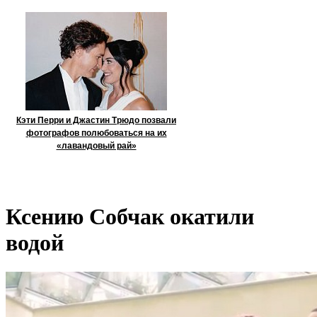
Кэти Перри и Джастин Трюдо позвали
фотографов полюбоваться на их
«лавандовый рай»
Ксению Собчак окатили
водой