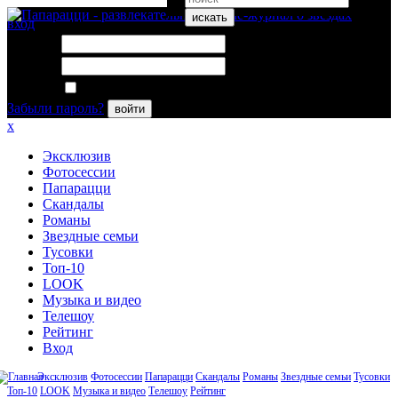
искать
вход
Логин:
Пароль:
Запомнить меня
Забыли пароль?
войти
x
Эксклюзив
Фотосессии
Папарацци
Скандалы
Романы
Звездные семьи
Тусовки
Топ-10
LOOK
Музыка и видео
Телешоу
Рейтинг
Вход
Эксклюзив
Фотосессии
Папарацци
Скандалы
Романы
Звездные семьи
Тусовки
Топ-10
LOOK
Музыка и видео
Телешоу
Рейтинг