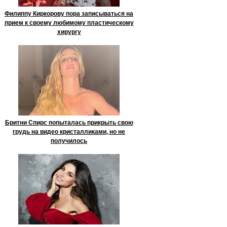
Филиппу Киркорову пора записываться на
прием к своему любимому пластическому
хирургу
Бритни Спирс попыталась прикрыть свою
грудь на видео кристалликами, но не
получилось