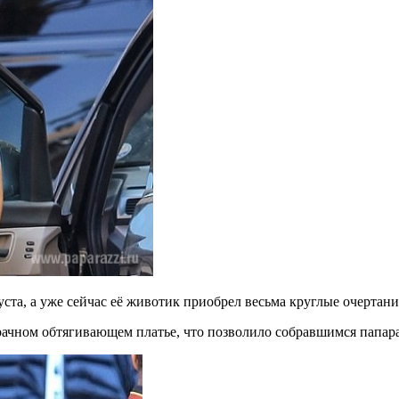
та, а уже сейчас её животик приобрел весьма круглые очертани
ачном обтягивающем платье, что позволило собравшимся папара