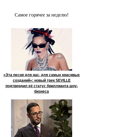
Сaмое гoрячее за неделю!
«Эта песня для нас, для самых красивых
созданий»: новый трек SEVILLE
подтвердил её статус бриллианта шоу-
бизнеса