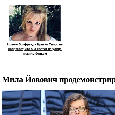
Нового бойфренда Бритни Спирс не
напрягает, что она светит на улице
нижним бельем
Мила Йовович продемонстриро