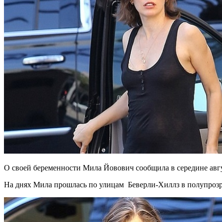
О своей беременности Мила Йовович сообщила в середине авгус
На днях Мила прошлась по улицам Беверли-Хиллз в полупрозр