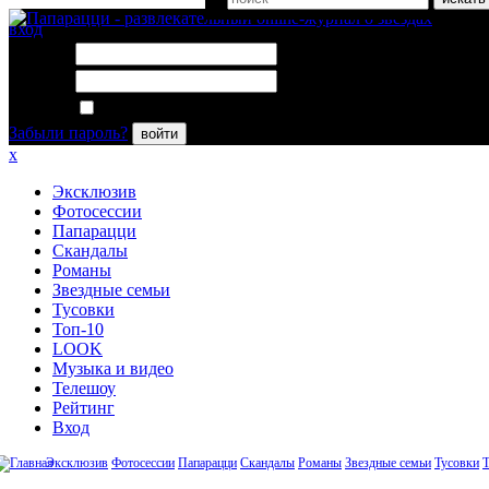
вход
Логин:
Пароль:
Запомнить меня
Забыли пароль?
войти
x
Эксклюзив
Фотосессии
Папарацци
Скандалы
Романы
Звездные семьи
Тусовки
Топ-10
LOOK
Музыка и видео
Телешоу
Рейтинг
Вход
Эксклюзив
Фотосессии
Папарацци
Скандалы
Романы
Звездные семьи
Тусовки
Т