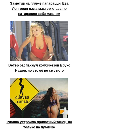
Заметив на пляже папарацци, Ева
Лонгория дала мастер класс по
натиранию себя маслом
Ветер распахнул комбинезон Брукс
Надер, но это её не смутило
Рианна устроила приватный танец, но
только на публике