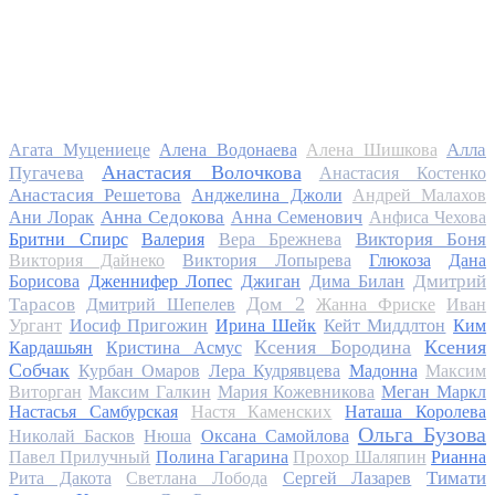
Алла
Агата Муцениеце
Алена Водонаева
Алена Шишкова
Анастасия Волочкова
Пугачева
Анастасия Костенко
Анастасия Решетова
Анджелина Джоли
Андрей Малахов
Анна Седокова
Ани Лорак
Анна Семенович
Анфиса Чехова
Виктория Боня
Бритни Спирс
Валерия
Вера Брежнева
Виктория Дайнеко
Виктория Лопырева
Глюкоза
Дана
Дмитрий
Борисова
Дженнифер Лопес
Джиган
Дима Билан
Дом 2
Тарасов
Дмитрий Шепелев
Жанна Фриске
Иван
Ургант
Иосиф Пригожин
Ирина Шейк
Кейт Миддлтон
Ким
Ксения Бородина
Ксения
Кардашьян
Кристина Асмус
Собчак
Курбан Омаров
Лера Кудрявцева
Мадонна
Максим
Виторган
Максим Галкин
Мария Кожевникова
Меган Маркл
Настасья Самбурская
Настя Каменских
Наташа Королева
Ольга Бузова
Николай Басков
Нюша
Оксана Самойлова
Павел Прилучный
Полина Гагарина
Прохор Шаляпин
Рианна
Тимати
Рита Дакота
Светлана Лобода
Сергей Лазарев