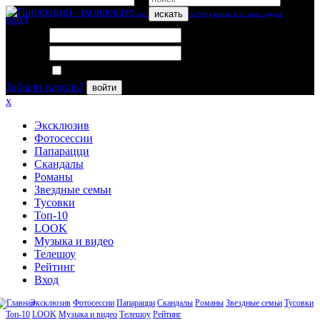
искать
вход
Логин:
Пароль:
Запомнить меня
Забыли пароль?
войти
x
Эксклюзив
Фотосессии
Папарацци
Скандалы
Романы
Звездные семьи
Тусовки
Топ-10
LOOK
Музыка и видео
Телешоу
Рейтинг
Вход
Эксклюзив
Фотосессии
Папарацци
Скандалы
Романы
Звездные семьи
Тусовки
Топ-10
LOOK
Музыка и видео
Телешоу
Рейтинг