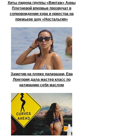
Хиты лидера группы «Винтаж» Анны
Плетневой впервые прозвучат в
сопровождении хора и оркестра на
премьере шоу «Ностальгия»
Заметив на пляже папарацци, Ева
Лонгория дала мастер класс по
натиранию себя маслом