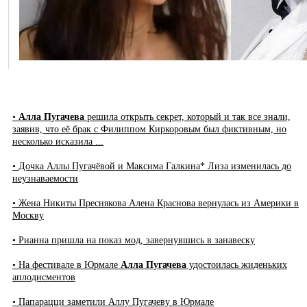
•
Алла Пугачева
решила открыть секрет, который и так все знали,
заявив, что её брак с Филиппом Киркоровым был фиктивным, но
несколько исказила ...
• Дочка Аллы Пугачёвой и Максима Галкина* Лиза изменилась до
неузнаваемости
• Жена Никиты Преснякова Алена Краснова вернулась из Америки в
Москву
• Рианна пришла на показ мод, завернувшись в занавеску
• На фестивале в Юрмале
Алла Пугачева
удостоилась жиденьких
аплодисментов
• Папарацци заметили Аллу Пугачеву в Юрмале