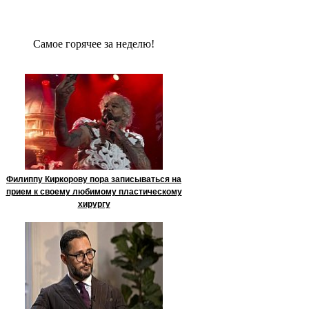
Сaмое гoрячее за неделю!
Филиппу Киркорову пора записываться на
прием к своему любимому пластическому
хирургу